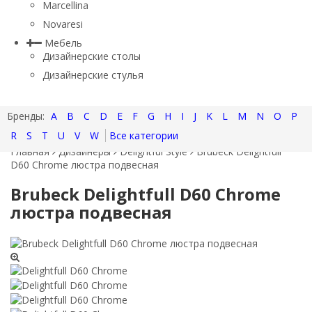
Marcellina
Novaresi
Мебель
Дизайнерские столы
Дизайнерские стулья
A
B
C
D
E
F
G
H
I
J
K
L
M
N
O
P
R
S
T
U
V
W
Все категории
Главная
Дизайнеры
Delightful Style
Brubeck Delightfull
D60 Chrome люстра подвесная
Brubeck Delightfull D60 Chrome
люстра подвесная