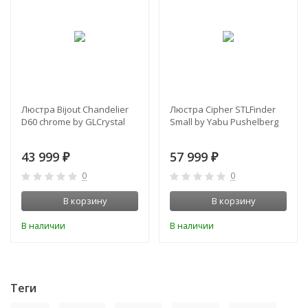
Люстра Bijout Chandelier
Люстра Cipher STLFinder
D60 chrome by GLCrystal
Small by Yabu Pushelberg
43 999
57 999
₽
₽
0
0
В корзину
В корзину
В наличии
В наличии
Теги