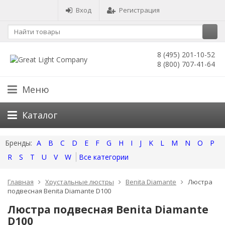
Вход
Регистрация
8 (495) 201-10-52
8 (800) 707-41-64
Меню
Каталог
A
B
C
D
E
F
G
H
I
J
K
L
M
N
O
P
R
S
T
U
V
W
Все категории
Главная
Хрустальные люстры
Benita Diamante
Люстра
подвесная Benita Diamante D100
Люстра подвесная Benita Diamante
D100