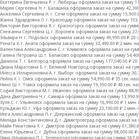
Екатерина Евгеньевна Р. г. Люберцы оформила заказ на сумму 11,
Мария Сергеевна H. г. Балашиха оформила заказ на сумму 42,300.
Анжелика Сергеевна Н. г. Сочи оформила заказ на сумму 15,900.0
Жанна Эдуардовна Л. г. Краснодар оформила заказ на сумму 103,5
Виктория Викторовна Я. г. Красногорск оформила заказ на сумму 
Снежанна Сергеевна Ц. г. Воронеж оформила заказ на сумму 27,6
Эльвира Н. г. Подольск оформила заказ на сумму 49,990.00 ₽ 20 с
Рената Х. г. Анапа оформила заказ на сумму 32,490.00 ₽ 2 мин. н
Валентина Александровна С. г. Климовск оформила заказ на сумм
Галина Петровна Ш. г. Балаково оформила заказ на сумму 54,400.
Даниэла Т. г. Белгород оформила заказ на сумму 177,040.00 ₽ 20 
Диана Маратовна Б. г. Великий Новгород оформила заказ на сумм
Инесса Илларионовна А. г. Выборг оформила заказ на сумму 30,75
Лейла Х. г. Омск оформила заказ на сумму 54,990.00 ₽ 35 сек. наз
Нино Ш. г. Томск оформила заказ на сумму 19,350.00 ₽ 40 сек. на
София Викторовна М. г. Иваново оформила заказ на сумму 88,990
Дана Дмитриевна Ч. г. Самара оформила заказ на сумму 13,990.00
Зуля С. г. Ульяновск оформила заказ на сумму 16,990.00 ₽ 1 мин.
Кульджан Ю. г. Уфа оформила заказ на сумму 23,100.00 ₽ 2 мин. 
Инга Александровна П. г. Дзержинский оформила заказ на сумму 6
Милада Константиновна Д. г. Димитровград оформила заказ на су
Майя Ринатовна Х. г. Дмитров оформила заказ на сумму 61,380.00
Елена Юрьевна С. г. Дубна оформила заказ на сумму 98,000.00 ₽ 
Лина Ильинична П. г. Зеленоград оформила заказ на сумму 567,00