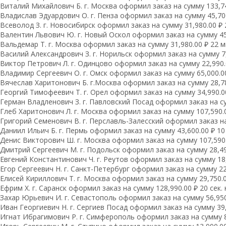
Виталий Михайлович Б. г. Москва оформил заказ на сумму 133,74
Владислав Эдуардович О. г. Пенза оформил заказ на сумму 45,700
Всеволод З. г. Новосибирск оформил заказ на сумму 31,980.00 ₽ 
Валентин Львович Ю. г. Новый Оскол оформил заказ на сумму 45,
Вальдемар Т. г. Москва оформил заказ на сумму 31,980.00 ₽ 22 м
Василий Александрович З. г. Норильск оформил заказ на сумму 7,
Виктор Петрович Л. г. Одинцово оформил заказ на сумму 22,990.
Владимир Сергеевич О. г. Омск оформил заказ на сумму 65,000.00
Вячеслав Харитонович Б. г.Москва оформил заказ на сумму 28,78
Георгий Тимофеевич Т. г. Орел оформил заказ на сумму 34,990.00
Герман Владленович З. г. Павловский Посад оформил заказ на сум
Глеб Харитонович Л. г. Москва оформил заказ на сумму 107,590.0
Григорий Семенович В. г. Перславль-Залесский оформил заказ на 
Даниил Ильич Б. г. Пермь оформил заказ на сумму 43,600.00 ₽ 10 
Денис Викторович Ш. г. Москва оформил заказ на сумму 107,590.0
Дмитрий Сергеевич М. г. Подольск оформил заказ на сумму 28,490
Евгений Константинович Ч. г. Реутов оформил заказ на сумму 18,
Егор Сергеевич Н. г. Санкт-Петербург оформил заказ на сумму 22,
Елисей Кириллович Т. г. Москва оформил заказ на сумму 29,750.0
Ефрим Х. г. Саранск оформил заказ на сумму 128,990.00 ₽ 20 сек.
Захар Юрьевич И. г. Севастополь оформил заказ на сумму 56,950.
Иван Георгиевич Н. г. Сергиев Посад оформил заказ на сумму 39,1
Игнат Ибрагимович Р. г. Симферополь оформил заказ на сумму 8,