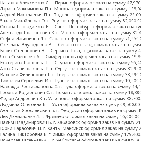
Наталья Алексеевна С. г. Пермь оформила заказ на сумму 47,970.
Лариса Максимовна П. г. Москва оформила заказ на сумму 193,08
Андрей Николаевич П. г. Подольск оформил заказ на сумму 29,000
Захар Михайлович О. г. Реутов оформил заказ на сумму 32,000.00
Оксана Геннадиевна Б. г. Санкт-Петербург оформила заказ на сум
Александр Платонович К. г. Москва оформил заказ на сумму 32,49
Софья Ильинична Л. г. Саранск оформила заказ на сумму 71,950.0
Светлана Эдуардовна В. г. Севастополь оформила заказ на сумму 
Борис Степанович Н. г. Сергиев Посад оформил заказ на сумму 46
Яков Семенович А. г. Симферополь оформил заказ на сумму 19,80
Екатерина Павловна Г. г. Ступино оформила заказ на сумму 56,40
Анна Станиславовна Р. г. Сургут оформила заказ на сумму 32,950.
Валерий Филиппович Т. г. Тверь оформил заказ на сумму 33,990.0
Тимофей Сергеевич И. г. Туапсе оформил заказ на сумму 10,500.0
Надежда Ростиславовна Х. г. Тула оформила заказ на сумму 44,49
Георгий Родионович С. г. Тюмень оформил заказ на сумму 18,800.
Федор Андреевич Х. г. Ульяновск оформил заказ на сумму 38,700.
Людмила Олеговна Б. г. Ухта оформила заказ на сумму 69,500.00 
Анатолий Ярославович Б. г. Феодосия оформил заказ на сумму 49,
Лев Даниилович Л. г. Фрязино оформил заказ на сумму 16,000.00 
Вадим Владимирович Б. г. Хабаровск оформил заказ на сумму 21,
Юрий Тарасович Ц. г. Ханты-Мансийск оформил заказ на сумму 29
Галина Викторовна Б. г. Химки оформила заказ на сумму 179,400.
Вячеслав Евгеньевич Е. г. Чебоксары оформил заказ на сумму 26,