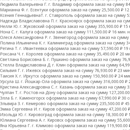
Людмила Валерьевна Г. г. Владимир оформила заказ на сумму 84,
Марианна Ф. г. Есентуки оформила заказ на сумму 25,500.00 ₽ 12
Ксения ГеннадьевнаТ. г. Ставрополь оформила заказ на сумму 53
Надежда Владиславовна П. г. Красноярск оформила заказ на сумм
Нелли Ю. г. Жуковский оформила заказ на сумму 355,900.00 ₽ 15 
Нона С. г. Калуга оформила заказ на сумму 111,500.00 ₽ 16 мин. 
Олеся Александровна Р. г. Звенигород оформила заказ на сумму 1
Полина Ильинична К. г. Калининград оформила заказ на сумму 34,
Регина Т. г. Ивантеевка оформила заказ на сумму 57,590.00 ₽ 19 
Роксана Ч. г. Королев оформила заказ на сумму 35,490.00 ₽ 20 ми
Светлана Борисовна Б. г. Пушкино оформила заказ на сумму 76,93
Стелла Владиславовна Д. г. Клин оформила заказ на сумму 64,990
Сильвия Г. г. Ижевск оформила заказ на сумму 76,930.00 ₽ 23 мин
Таисия Х. г. Иркутск оформила заказ на сумму 150,960.00 ₽ 24 ми
Урсула Ш. г. Йошкар-Ола оформила заказ на сумму 316,000.00 ₽ 
Кристина Александровна С. г. Казань оформила заказ на сумму 33
Чулпан Т. г. Ростов-на-Дону оформила заказ на сумму 127,200.00 
Элла Б. г. Каменогорск оформила заказ на сумму 67,990.00 ₽ 30 с
Эльвира З. г. Кемерово оформила заказ на сумму 235,500.00 ₽ 45 
Эмма Сергеевна И. г. Киров оформила заказ на сумму 47,200.00 ₽
Изольда Ю. г. Кировоград оформила заказ на сумму 18,300.00 ₽ 1
Юлиана Сергеевна А. г. Кировск оформила заказ на сумму 55,600.
Яна Юрьевна Г. г. Климово оформила заказ на сумму 119,900.00 ₽