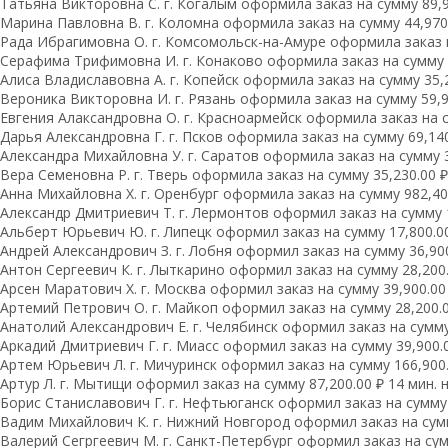
Татьяна Викторовна С. г. Когалым оформила заказ на сумму 89,99
Марина Павловна В. г. Коломна оформила заказ на сумму 44,970.
Рада Ибрагимовна О. г. Комсомольск-на-Амуре оформила заказ на
Серафима Трифимовна И. г. Конаково оформила заказ на сумму 16
Алиса Владиславовна А. г. Копейск оформила заказ на сумму 35,2
Вероника Викторовна И. г. Рязань оформила заказ на сумму 59,96
Евгения Алаксандровна О. г. Красноармейск оформила заказ на су
Дарья Александровна Г. г. Псков оформила заказ на сумму 69,140.
Александра Михайловна У. г. Саратов оформила заказ на сумму 33
Вера Семеновна Р. г. Тверь оформила заказ на сумму 35,230.00 ₽ 
Анна Михайловна Х. г. Оренбург оформила заказ на сумму 982,400
Александр Дмитриевич Т. г. Лермонтов оформил заказ на сумму 1
Альберт Юрьевич Ю. г. Липецк оформил заказ на сумму 17,800.00
Андрей Александрович З. г. Лобня оформил заказ на сумму 36,900
Антон Сергеевич К. г. Лыткарино оформил заказ на сумму 28,200.
Арсен Маратович Х. г. Москва оформил заказ на сумму 39,900.00 
Артемий Петрович О. г. Майкоп оформил заказ на сумму 28,200.0
Анатолий Александрович Е. г. Челябинск оформил заказ на сумму 
Аркадий Дмитриевич Г. г. Миасс оформил заказ на сумму 39,900.0
Артем Юрьевич Л. г. Мичуринск оформил заказ на сумму 166,900.
Артур Л. г. Мытищи оформил заказ на сумму 87,200.00 ₽ 14 мин. 
Борис Станиславович Г. г. Нефтьюганск оформил заказ на сумму 
Вадим Михайлович К. г. Нижний Новгород оформил заказ на сумму
Валерий Сегргеевич М. г. Санкт-Петербург оформил заказ на сумм