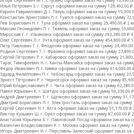
Игорь Сергеевич М. г. Ступино оформил заказ на сумму 13,990.00
Илья Петрович З. г. Сургут оформил заказ на сумму 129,492.00 ₽ 
Кирилл Гавриилович Д. г. Тверь оформил заказ на сумму 19,000.00
Константин Эрнестович Л. г. Туапсе оформил заказ на сумму 72,9
Лев Борисович Н. г. Тула оформил заказ на сумму 25,490.00 ₽ 2 м
Максим Леонидович П. г. Тюмень оформил заказ на сумму 10,600.
Мирослав Г. г. Ульяновск оформил заказ на сумму 293,280.00 ₽ 4
Олег Сергеевич П. г. Ухта оформил заказ на сумму 454,860.00 ₽ 5
Петр Павлович Г. г. Феодосия оформил заказ на сумму 24,490.00 
Родион Сергеевич Т. г. Фрязино оформил заказ на сумму 27,800.0
Сергей Петрович Р. г. Хабаровск оформил заказ на сумму 21,800.
Тарас Тимофеевич Н. г. Ханты-Мансийск оформил заказ на сумму 
Федор Иванович П. г. Химки оформил заказ на сумму 614,000.00 ₽
Эдуард Филиппович П. г. Чебоксары оформил заказ на сумму 23,9
Эрнест Петрович Р. г. Черногорск оформил заказ на сумму 85,900
Юрий Владиславович Р. г. Чита оформил заказ на сумму 62,280.00
Павел Юрьевич К. г. Шатура оформил заказ на сумму 50,330.00 ₽
Андрей Дмитриевич Т. г. Щелково оформил заказ на сумму 51,170
Дмитрий Борисович П. г. Электросталь оформил заказ на сумму 1
Сергей Сергеевич Н. г. Ялта оформил заказ на сумму 51,170.00 ₽ 
Виктор Кузьмич Ш. г. Орел оформил заказ на сумму 87,600.00 ₽ 2
Анастасия Юрьевна Б. г. Павловский Посад оформила заказ на су
Валентин Владиславович К. г. Москва оформил заказ на сумму 14
Игорь Дмитриевич И. г. Перславль-Залесский оформил заказ на с