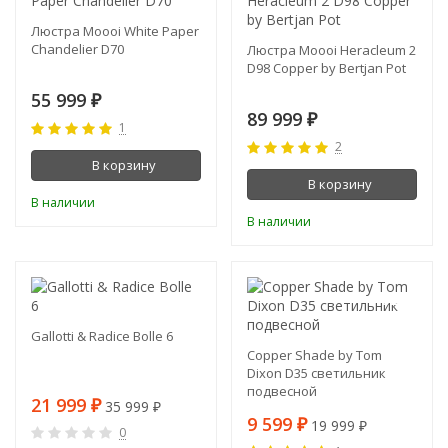
Люстра Moooi White Paper
Chandelier D70
Люстра Moooi Heracleum 2
D98 Copper by Bertjan Pot
55 999
₽
89 999
₽
1
2
В корзину
В корзину
В наличии
В наличии
-39%
-52%
Gallotti & Radice Bolle 6
Copper Shade by Tom
Dixon D35 светильник
подвесной
21 999
35 999
₽
₽
9 599
19 999
₽
₽
0