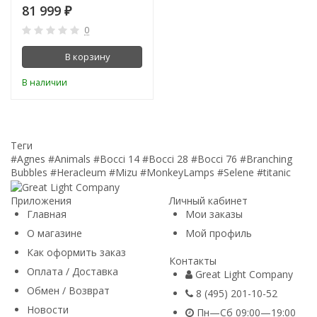
81 999
₽
0
В корзину
В наличии
Теги
#Agnes
#Animals
#Bocci 14
#Bocci 28
#Bocci 76
#Branching
Bubbles
#Heracleum
#Mizu
#MonkeyLamps
#Selene
#titanic
Приложения
Личный кабинет
Главная
Мои заказы
О магазине
Мой профиль
Как оформить заказ
Контакты
Оплата / Доставка
Great Light Company
Обмен / Возврат
8 (495) 201-10-52
Новости
Пн—Сб 09:00—19:00