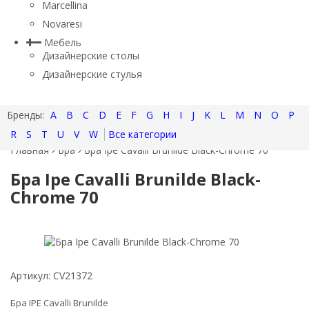
Marcellina
Novaresi
Мебель
Дизайнерские столы
Дизайнерские стулья
A
B
C
D
E
F
G
H
I
J
K
L
M
N
O
P
R
S
T
U
V
W
Все категории
Главная
Бра
Бра Ipe Cavalli Brunilde Black-Chrome 70
Бра Ipe Cavalli Brunilde Black-
Chrome 70
Артикул:
CV21372
Бра IPE Cavalli Brunilde