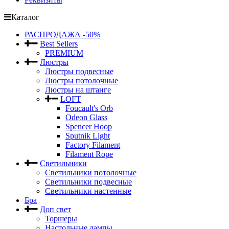
Каталог
РАСПРОДАЖА -50%
Best Sellers
PREMIUM
Люстры
Люстры подвесные
Люстры потолочные
Люстры на штанге
LOFT
Foucault's Orb
Odeon Glass
Spencer Hoop
Sputnik Light
Factory Filament
Filament Rope
Светильники
Светильники потолочные
Светильники подвесные
Светильники настенные
Бра
Доп свет
Торшеры
Настольные лампы