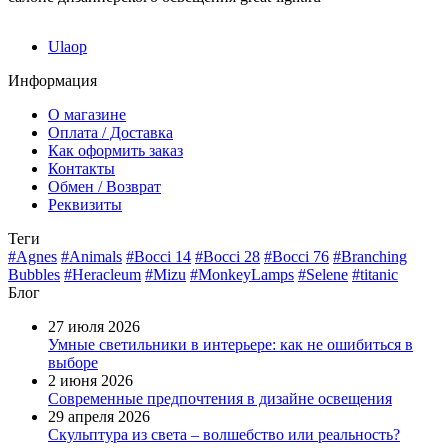
Ulaop
Информация
О магазине
Оплата / Доставка
Как оформить заказ
Контакты
Обмен / Возврат
Реквизиты
Теги
#Agnes
#Animals
#Bocci 14
#Bocci 28
#Bocci 76
#Branching
Bubbles
#Heracleum
#Mizu
#MonkeyLamps
#Selene
#titanic
Блог
27 июля 2026
Умные светильники в интерьере: как не ошибиться в
выборе
2 июня 2026
Современные предпочтения в дизайне освещения
29 апреля 2026
Скульптура из света – волшебство или реальность?