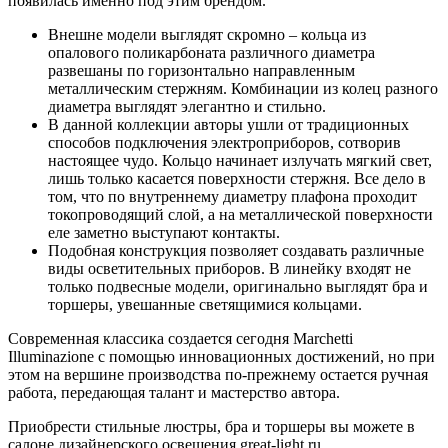
появилась именно под этим брендом.
Внешне модели выглядят скромно – кольца из
опалового поликарбоната различного диаметра
развешаны по горизонтально направленным
металлическим стержням. Комбинации из колец разного
диаметра выглядят элегантно и стильно.
В данной коллекции авторы ушли от традиционных
способов подключения электроприборов, сотворив
настоящее чудо. Кольцо начинает излучать мягкий свет,
лишь только касается поверхности стержня. Все дело в
том, что по внутреннему диаметру плафона проходит
токопроводящий слой, а на металлической поверхности
еле заметно выступают контакты.
Подобная конструкция позволяет создавать различные
виды осветительных приборов. В линейку входят не
только подвесные модели, оригинально выглядят бра и
торшеры, увешанные светящимися кольцами.
Современная классика создается сегодня Marchetti
Illuminazione с помощью инновационных достижений, но при
этом на вершине производства по-прежнему остается ручная
работа, передающая талант и мастерство автора.
Приобрести стильные люстры, бра и торшеры вы можете в
салоне дизайнерского освещения great-light.ru