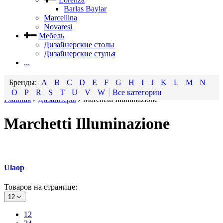
Barlas Baylar
Marcellina
Novaresi
Мебель
Дизайнерские столы
Дизайнерские стулья
...
A
B
C
D
E
F
G
H
I
J
K
L
M
N
O
P
R
S
T
U
V
W
Все категории
Главная
Дизайнеры
Marchetti Illuminazione
Marchetti Illuminazione
Ulaop
Товаров на странице:
12
12