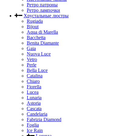
Ретро патроны
Ретро лампочки
Хрустальные люстры
Rugiada
Bijout
Aqua di Marella
Bacchetta
Benita Diamante
Gaia
Nuova Luce
Vetro
Perle
Bella Luce
Сatalina
Chiaro
Fiorella
Lucea
Lunaria
Astoria
Cascata
Candelaria
Fabrizia Diamond
Foglia
Ice Rain
Lorenza