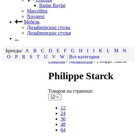
Barlas Baylar
Marcellina
Novaresi
Мебель
Дизайнерские столы
Дизайнерские стулья
...
A
B
C
D
E
F
G
H
I
J
K
L
M
N
O
P
R
S
T
U
V
W
Все категории
Главная
Дизайнеры
Philippe Starck
Philippe Starck
Товаров на странице:
12
12
24
36
48
64