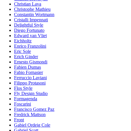
Christian Lava
Christophe Mathieu
Constantin Wortmann
Cristalli Impennati
Delightful Style
Diego Fortunato
Edward van Vliet
Eichholtz
Enrico Franzolini
Eric Sole
Erich Ginder
Ernesto Gismondi
Fabien Dumas
Fabio Fornasier
Ferruccio Laviani
Filippo Protasoni
Flos Style
Fly Design Studio
Formagenda
Foscarini
Francisco Gomez Paz
Fredrick Mattson
Front
Gabiel Ordeig Cole
Gabriel Scott