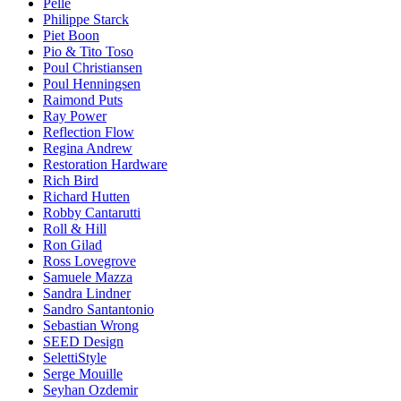
Pelle
Philippe Starck
Piet Boon
Pio & Tito Toso
Poul Christiansen
Poul Henningsen
Raimond Puts
Ray Power
Reflection Flow
Regina Andrew
Restoration Hardware
Rich Bird
Richard Hutten
Robby Cantarutti
Roll & Hill
Ron Gilad
Ross Lovegrove
Samuele Mazza
Sandra Lindner
Sandro Santantonio
Sebastian Wrong
SEED Design
SelettiStyle
Serge Mouille
Seyhan Ozdemir