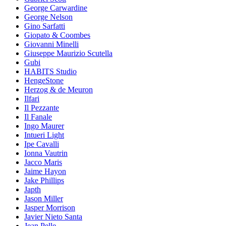
George Carwardine
George Nelson
Gino Sarfatti
Giopato & Coombes
Giovanni Minelli
Giuseppe Maurizio Scutella
Gubi
HABITS Studio
HengeStone
Herzog & de Meuron
Ilfari
Il Pezzante
Il Fanale
Ingo Maurer
Intueri Light
Ipe Cavalli
Ionna Vautrin
Jacco Maris
Jaime Hayon
Jake Phillips
Japth
Jason Miller
Jasper Morrison
Javier Nieto Santa
Jean Pelle