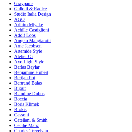
Graypants
Gallotti & Radice
Studio Italia Design
AGO
Arihiro Miyake
Achille Castiglioni
Adolf Loos
Angelo Mangiarotti
Arne Jacobsen
Artemide Style
Atelier Oi
Axo Light Style
Barlas Baylar
Benjamine Hubert
Bertjan Pot
Bertrand Balas
Bijout
Blandine Dubos
Bocciа
Boris Klimek
Brokis
Cassoni
Catellani & Smith
Cecilie Manz
Charles Trevelyan