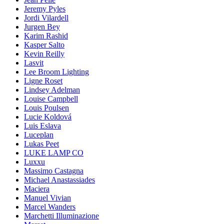
Jeremy Pyles
Jordi Vilardell
Jurgen Bey
Karim Rashid
Kasper Salto
Kevin Reilly
Lasvit
Lee Broom Lighting
Ligne Roset
Lindsey Adelman
Louise Campbell
Louis Poulsen
Lucie Koldová
Luis Eslava
Luceplan
Lukas Peet
LUKE LAMP CO
Luxxu
Massimo Castagna
Michael Anastassiades
Maciera
Manuel Vivian
Marcel Wanders
Marchetti Illuminazione