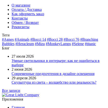
О магазине
Оплата / Доставка
Как оформить заказ
Контакты
Обмен / Возврат
Реквизиты
Теги
#Agnes
#Animals
#Bocci 14
#Bocci 28
#Bocci 76
#Branching
Bubbles
#Heracleum
#Mizu
#MonkeyLamps
#Selene
#titanic
Блог
27 июля 2026
Умные светильники в интерьере: как не ошибиться в
выборе
2 июня 2026
Современные предпочтения в дизайне освещения
29 апреля 2026
Скульптура из света – волшебство или реальность?
Все записи
Приложения
Главная