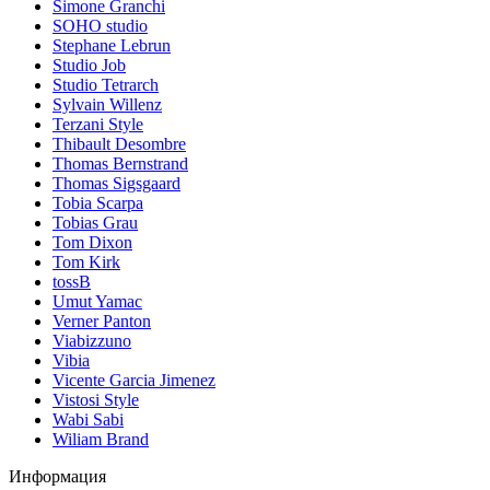
Simone Granchi
SOHO studio
Stephane Lebrun
Studio Job
Studio Tetrarch
Sylvain Willenz
Terzani Style
Thibault Desombre
Thomas Bernstrand
Thomas Sigsgaard
Tobia Scarpa
Tobias Grau
Tom Dixon
Tom Kirk
tossB
Umut Yamac
Verner Panton
Viabizzuno
Vibia
Vicente Garcia Jimenez
Vistosi Style
Wabi Sabi
Wiliam Brand
Информация