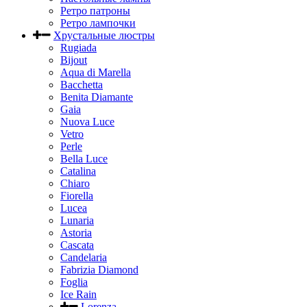
Ретро патроны
Ретро лампочки
Хрустальные люстры
Rugiada
Bijout
Aqua di Marella
Bacchetta
Benita Diamante
Gaia
Nuova Luce
Vetro
Perle
Bella Luce
Сatalina
Chiaro
Fiorella
Lucea
Lunaria
Astoria
Cascata
Candelaria
Fabrizia Diamond
Foglia
Ice Rain
Lorenza