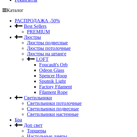
Каталог
РАСПРОДАЖА -50%
Best Sellers
PREMIUM
Люстры
Люстры подвесные
Люстры потолочные
Люстры на штанге
LOFT
Foucault's Orb
Odeon Glass
Spencer Hoop
Sputnik Light
Factory Filament
Filament Rope
Светильники
Светильники потолочные
Светильники подвесные
Светильники настенные
Бра
Доп свет
Торшеры
Настольные лампы