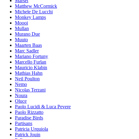
Marset
Matthew McCormick
Michele De Lucchi
Monkey Lamps
Moooi
Mullan
Murano Due
Muuto
Maarten Baas
Marc Sadler
Mariano Fortuny
Marcello Furlan
Mauricio Klabin
Mathias Hahn
Neil Poulton
Nemo
Nicolas Terzani
Noura
Oluce
Paolo Lucidi & Luca Pevere
Paolo Rizzatto
Paradise Birds
Partisans
Patricia Urquiola
Patrick Jouin