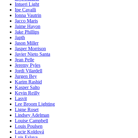
Intueri Light
Ipe Cavalli
Ionna Vautrin
Jacco Maris
Jaime Hayon
Jake Phillips
Japth
Jason Miller
Jasper Morrison
Javier Nieto Santa
Jean Pelle
Jeremy Pyles
Jordi Vilardell
Jurgen Bey
Karim Rashid
Kasper Salto
Kevin Reilly
Lasvit
Lee Broom Lighting
Ligne Roset
Lindsey Adelman
Louise Campbell
Louis Poulsen
Lucie Koldová
Luis Eslava