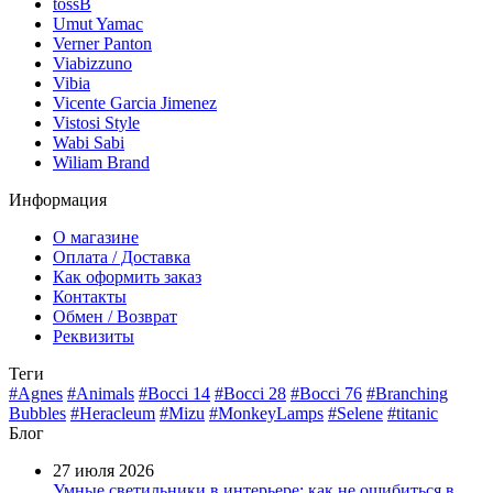
tossB
Umut Yamac
Verner Panton
Viabizzuno
Vibia
Vicente Garcia Jimenez
Vistosi Style
Wabi Sabi
Wiliam Brand
Информация
О магазине
Оплата / Доставка
Как оформить заказ
Контакты
Обмен / Возврат
Реквизиты
Теги
#Agnes
#Animals
#Bocci 14
#Bocci 28
#Bocci 76
#Branching
Bubbles
#Heracleum
#Mizu
#MonkeyLamps
#Selene
#titanic
Блог
27 июля 2026
Умные светильники в интерьере: как не ошибиться в