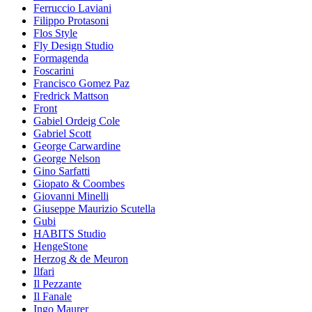
Ferruccio Laviani
Filippo Protasoni
Flos Style
Fly Design Studio
Formagenda
Foscarini
Francisco Gomez Paz
Fredrick Mattson
Front
Gabiel Ordeig Cole
Gabriel Scott
George Carwardine
George Nelson
Gino Sarfatti
Giopato & Coombes
Giovanni Minelli
Giuseppe Maurizio Scutella
Gubi
HABITS Studio
HengeStone
Herzog & de Meuron
Ilfari
Il Pezzante
Il Fanale
Ingo Maurer