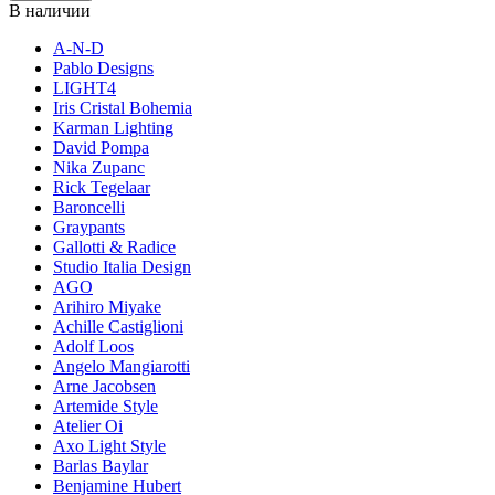
В наличии
A-N-D
Pablo Designs
LIGHT4
Iris Cristal Bohemia
Karman Lighting
David Pompa
Nika Zupanc
Rick Tegelaar
Baroncelli
Graypants
Gallotti & Radice
Studio Italia Design
AGO
Arihiro Miyake
Achille Castiglioni
Adolf Loos
Angelo Mangiarotti
Arne Jacobsen
Artemide Style
Atelier Oi
Axo Light Style
Barlas Baylar
Benjamine Hubert