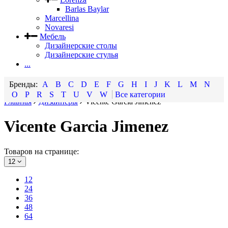
Barlas Baylar
Marcellina
Novaresi
Мебель
Дизайнерские столы
Дизайнерские стулья
...
A
B
C
D
E
F
G
H
I
J
K
L
M
N
O
P
R
S
T
U
V
W
Все категории
Главная
Дизайнеры
Vicente Garcia Jimenez
Vicente Garcia Jimenez
Товаров на странице:
12
12
24
36
48
64