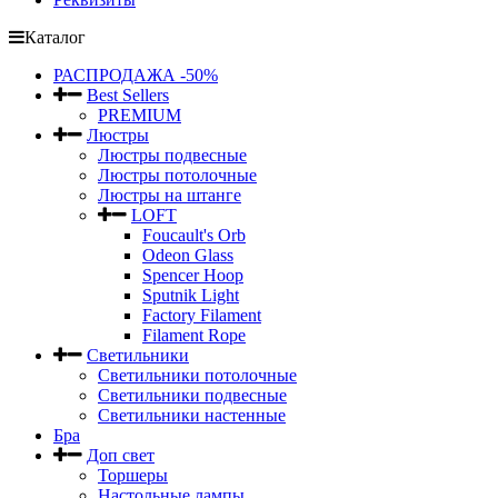
Каталог
РАСПРОДАЖА -50%
Best Sellers
PREMIUM
Люстры
Люстры подвесные
Люстры потолочные
Люстры на штанге
LOFT
Foucault's Orb
Odeon Glass
Spencer Hoop
Sputnik Light
Factory Filament
Filament Rope
Светильники
Светильники потолочные
Светильники подвесные
Светильники настенные
Бра
Доп свет
Торшеры
Настольные лампы