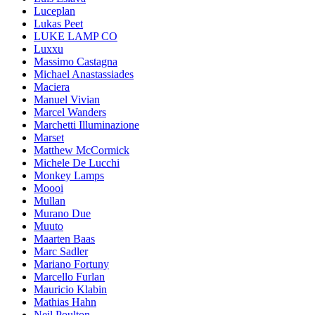
Luceplan
Lukas Peet
LUKE LAMP CO
Luxxu
Massimo Castagna
Michael Anastassiades
Maciera
Manuel Vivian
Marcel Wanders
Marchetti Illuminazione
Marset
Matthew McCormick
Michele De Lucchi
Monkey Lamps
Moooi
Mullan
Murano Due
Muuto
Maarten Baas
Marc Sadler
Mariano Fortuny
Marcello Furlan
Mauricio Klabin
Mathias Hahn
Neil Poulton