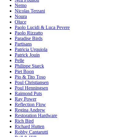
Nemo
Nicolas Terzani
Noura
Oluce
Paolo Lucidi & Luca Pevere
Paolo Rizzatto
Paradise Birds
Partisans
Patricia Urquiola
Patrick Jouin
Pelle
Philippe Starck
Piet Boon
Pio & Tito Toso
Poul Christiansen
Poul Henningsen
Raimond Puts
Ray Power
Reflection Flow
Regina Andrew
Restoration Hardware
Rich Bird
Richard Hutten
Robby Cantarutti