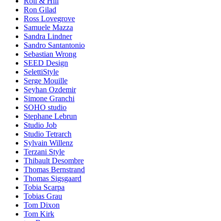
Roll & Hill
Ron Gilad
Ross Lovegrove
Samuele Mazza
Sandra Lindner
Sandro Santantonio
Sebastian Wrong
SEED Design
SelettiStyle
Serge Mouille
Seyhan Ozdemir
Simone Granchi
SOHO studio
Stephane Lebrun
Studio Job
Studio Tetrarch
Sylvain Willenz
Terzani Style
Thibault Desombre
Thomas Bernstrand
Thomas Sigsgaard
Tobia Scarpa
Tobias Grau
Tom Dixon
Tom Kirk