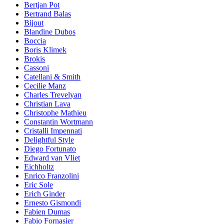
Bertjan Pot
Bertrand Balas
Bijout
Blandine Dubos
Bocciа
Boris Klimek
Brokis
Cassoni
Catellani & Smith
Cecilie Manz
Charles Trevelyan
Christian Lava
Christophe Mathieu
Constantin Wortmann
Cristalli Impennati
Delightful Style
Diego Fortunato
Edward van Vliet
Eichholtz
Enrico Franzolini
Eric Sole
Erich Ginder
Ernesto Gismondi
Fabien Dumas
Fabio Fornasier