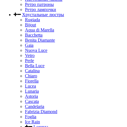
Ретро патроны
Ретро лампочки
Хрустальные люстры
Rugiada
Bijout
Aqua di Marella
Bacchetta
Benita Diamante
Gaia
Nuova Luce
Vetro
Perle
Bella Luce
Сatalina
Chiaro
Fiorella
Lucea
Lunaria
Astoria
Cascata
Candelaria
Fabrizia Diamond
Foglia
Ice Rain
Lorenza