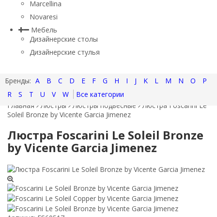
Marcellina
Novaresi
Мебель
Дизайнерские столы
Дизайнерские стулья
A
B
C
D
E
F
G
H
I
J
K
L
M
N
O
P
R
S
T
U
V
W
Все категории
Главная
Люстры
Люстры подвесные
Люстра Foscarini Le
Soleil Bronze by Vicente Garcia Jimenez
Люстра Foscarini Le Soleil Bronze
by Vicente Garcia Jimenez