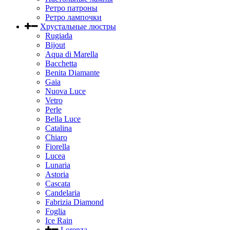
Ретро патроны
Ретро лампочки
Хрустальные люстры
Rugiada
Bijout
Aqua di Marella
Bacchetta
Benita Diamante
Gaia
Nuova Luce
Vetro
Perle
Bella Luce
Сatalina
Chiaro
Fiorella
Lucea
Lunaria
Astoria
Cascata
Candelaria
Fabrizia Diamond
Foglia
Ice Rain
Lorenza