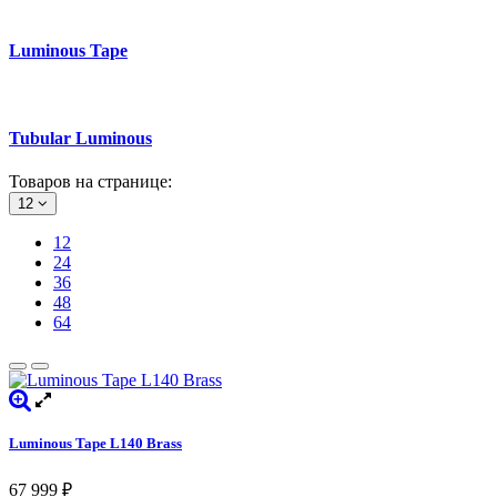
Luminous Tape
Tubular Luminous
Товаров на странице:
12
12
24
36
48
64
Luminous Tape L140 Brass
67 999
₽