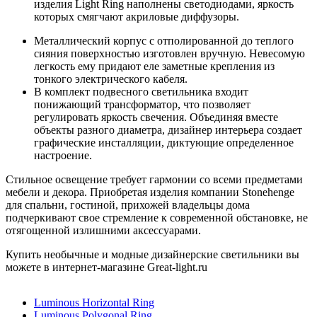
изделия Light Ring наполнены светодиодами, яркость
которых смягчают акриловые диффузоры.
Металлический корпус с отполированной до теплого
сияния поверхностью изготовлен вручную. Невесомую
легкость ему придают еле заметные крепления из
тонкого электрического кабеля.
В комплект подвесного светильника входит
понижающий трансформатор, что позволяет
регулировать яркость свечения. Объединяя вместе
объекты разного диаметра, дизайнер интерьера создает
графические инсталляции, диктующие определенное
настроение.
Стильное освещение требует гармонии со всеми предметами
мебели и декора. Приобретая изделия компании Stonehenge
для спальни, гостиной, прихожей владельцы дома
подчеркивают свое стремление к современной обстановке, не
отягощенной излишними аксессуарами.
Купить необычные и модные дизайнерские светильники вы
можете в интернет-магазине Great-light.ru
Luminous Horizontal Ring
Luminous Polygonal Ring