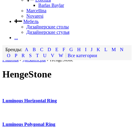
Barlas Baylar
Marcellina
Novaresi
Мебель
Дизайнерские столы
Дизайнерские стулья
...
A
B
C
D
E
F
G
H
I
J
K
L
M
N
O
P
R
S
T
U
V
W
Все категории
Главная
Дизайнеры
HengeStone
HengeStone
Luminous Horizontal Ring
Luminous Polygonal Ring