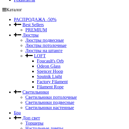
Каталог
РАСПРОДАЖА -50%
Best Sellers
PREMIUM
Люстры
Люстры подвесные
Люстры потолочные
Люстры на штанге
LOFT
Foucault's Orb
Odeon Glass
Spencer Hoop
Sputnik Light
Factory Filament
Filament Rope
Светильники
Светильники потолочные
Светильники подвесные
Светильники настенные
Бра
Доп свет
Торшеры
Настольные лампы