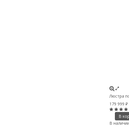
Люстра по
179 999
₽
В ко
В наличи