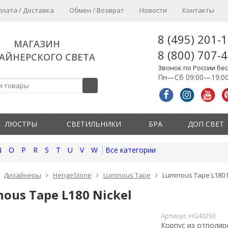
плата / Доставка
Обмен / Возврат
Новости
Контакты
8 (495) 201-
МАГАЗИН
8 (800) 707-
АЙНЕРСКОГО СВЕТА
Звонок по России бе
Пн—Сб 09:00—19:0
ЛЮСТРЫ
СВЕТИЛЬНИКИ
БРА
ДОП СВЕТ
N
O
P
R
S
T
U
V
W
Все категории
Дизайнеры
HengeStone
Luminous Tape
Luminous Tape L180 
ous Tape L180 Nickel
Артикул:
HG40293
Корпус из отполир