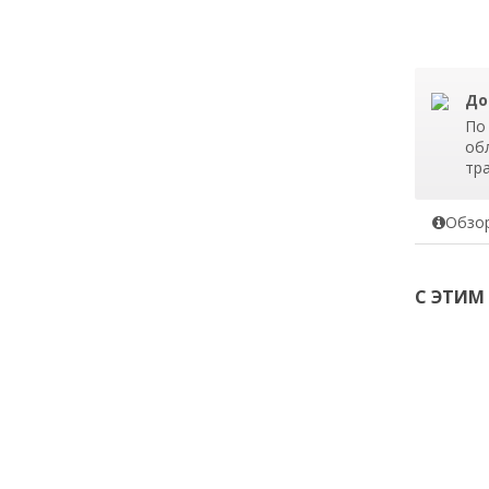
До
По
об
тр
Обзо
С ЭТИМ