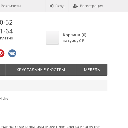
Реквизиты
Вход
Регистрация
10-52
41-64
Корзина (
0
)
сплатно
на сумму
0
₽
0
ХРУСТАЛЬНЫЕ ЛЮСТРЫ
МЕБЕЛЬ
Nickel
ованного металла имитирует две слегка изогнутые