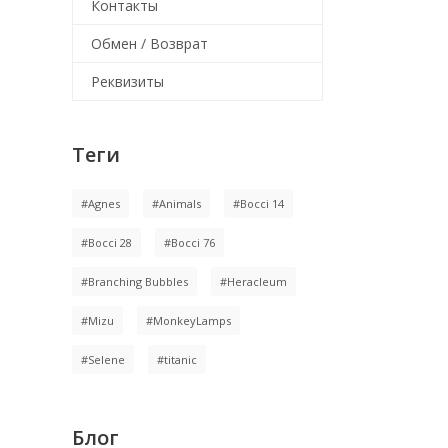
Контакты
Обмен / Возврат
Реквизиты
Теги
#Agnes
#Animals
#Bocci 14
#Bocci 28
#Bocci 76
#Branching Bubbles
#Heracleum
#Mizu
#MonkeyLamps
#Selene
#titanic
Блог