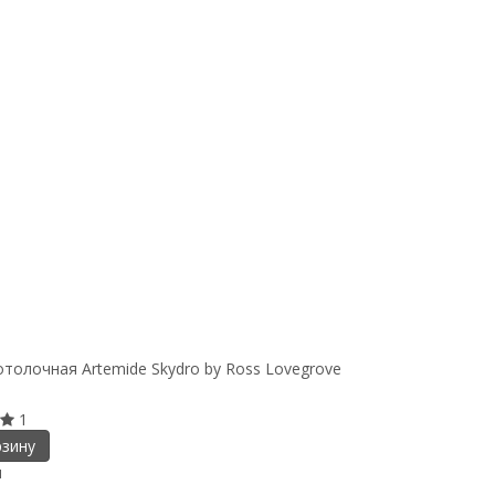
толочная Artemide Skydro by Ross Lovegrove
1
рзину
и