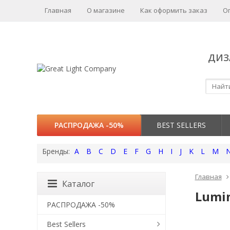
Главная
О магазине
Как оформить заказ
О
ДИЗ
РАСПРОДАЖА -50%
BEST SELLERS
A
B
C
D
E
F
G
H
I
J
K
L
M
Главная
Каталог
Lumin
РАСПРОДАЖА -50%
Best Sellers