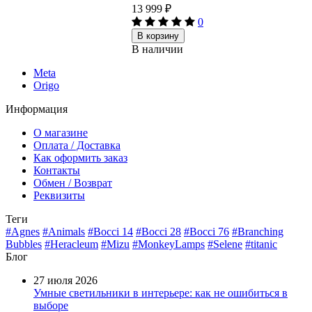
13 999
₽
0
В корзину
В наличии
Meta
Origo
Информация
О магазине
Оплата / Доставка
Как оформить заказ
Контакты
Обмен / Возврат
Реквизиты
Теги
#Agnes
#Animals
#Bocci 14
#Bocci 28
#Bocci 76
#Branching
Bubbles
#Heracleum
#Mizu
#MonkeyLamps
#Selene
#titanic
Блог
27 июля 2026
Умные светильники в интерьере: как не ошибиться в
выборе