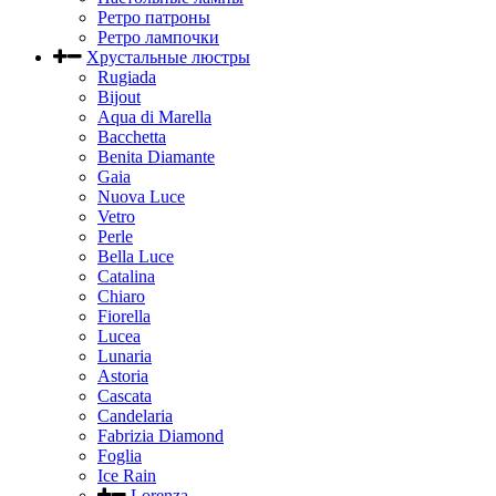
Ретро патроны
Ретро лампочки
Хрустальные люстры
Rugiada
Bijout
Aqua di Marella
Bacchetta
Benita Diamante
Gaia
Nuova Luce
Vetro
Perle
Bella Luce
Сatalina
Chiaro
Fiorella
Lucea
Lunaria
Astoria
Cascata
Candelaria
Fabrizia Diamond
Foglia
Ice Rain
Lorenza