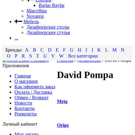
Barlas Baylar
Marcellina
Novaresi
Мебель
Дизайнерские столы
Дизайнерские стулья
...
A
B
C
D
E
F
G
H
I
J
K
L
M
N
O
P
R
S
T
U
V
W
Все категории
Главная
Дизайнеры
David Pompa
Приложения
David Pompa
Главная
О магазине
Как оформить заказ
Оплата / Доставка
Обмен / Возврат
Meta
Новости
Контакты
Реквизиты
Личный кабинет
Origo
Мои заказы