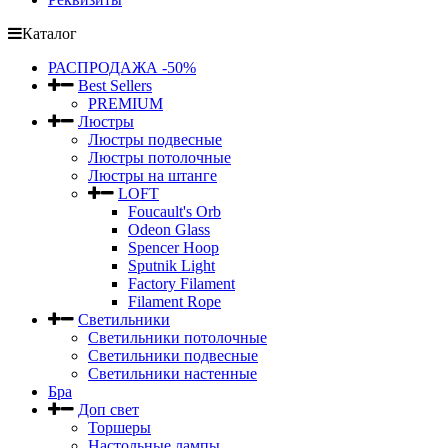
Каталог
РАСПРОДАЖА -50%
Best Sellers
PREMIUM
Люстры
Люстры подвесные
Люстры потолочные
Люстры на штанге
LOFT
Foucault's Orb
Odeon Glass
Spencer Hoop
Sputnik Light
Factory Filament
Filament Rope
Светильники
Светильники потолочные
Светильники подвесные
Светильники настенные
Бра
Доп свет
Торшеры
Настольные лампы