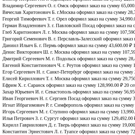
Владимир Сергеевич О. г. Омск оформил заказ на сумму 65,000.
Вячеслав Харитонович Б. г.Москва оформил заказ на сумму 28,7
Георгий Тимофеевич Т. г. Орел оформил заказ на сумму 34,990.0
Герман Владленович З. г. Павловский Посад оформил заказ на су
Глеб Харитонович Л. г. Москва оформил заказ на сумму 107,590.
Григорий Семенович В. г. Перславль-Залесский оформил заказ н
Даниил Ильич Б. г. Пермь оформил заказ на сумму 43,600.00 ₽ 1
Денис Викторович Ш. г. Москва оформил заказ на сумму 107,590
Дмитрий Сергеевич М. г. Подольск оформил заказ на сумму 28,4
Евгений Константинович Ч. г. Реутов оформил заказ на сумму 1
Егор Сергеевич Н. г. Санкт-Петербург оформил заказ на сумму 2
Елисей Кириллович Т. г. Москва оформил заказ на сумму 29,750.
Ефрим Х. г. Саранск оформил заказ на сумму 128,990.00 ₽ 20 се
Захар Юрьевич И. г. Севастополь оформил заказ на сумму 56,950
Иван Георгиевич Н. г. Сергиев Посад оформил заказ на сумму 39
Игнат Ибрагимович Р. г. Симферополь оформил заказ на сумму 8
Игорь Сергеевич М. г. Ступино оформил заказ на сумму 13,990.0
Илья Петрович З. г. Сургут оформил заказ на сумму 129,492.00 ₽
Кирилл Гавриилович Д. г. Тверь оформил заказ на сумму 19,000.
Константин Эрнестович Л. г. Туапсе оформил заказ на сумму 72,