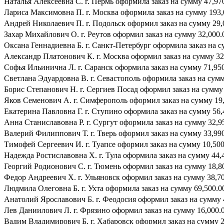
Наталья Алексеевна С. г. Пермь оформила заказ на сумму 47,970
Лариса Максимовна П. г. Москва оформила заказ на сумму 193,0
Андрей Николаевич П. г. Подольск оформил заказ на сумму 29,0
Захар Михайлович О. г. Реутов оформил заказ на сумму 32,000.0
Оксана Геннадиевна Б. г. Санкт-Петербург оформила заказ на су
Александр Платонович К. г. Москва оформил заказ на сумму 32,
Софья Ильинична Л. г. Саранск оформила заказ на сумму 71,950.
Светлана Эдуардовна В. г. Севастополь оформила заказ на сумму
Борис Степанович Н. г. Сергиев Посад оформил заказ на сумму 4
Яков Семенович А. г. Симферополь оформил заказ на сумму 19,
Екатерина Павловна Г. г. Ступино оформила заказ на сумму 56,4
Анна Станиславовна Р. г. Сургут оформила заказ на сумму 32,95
Валерий Филиппович Т. г. Тверь оформил заказ на сумму 33,990.
Тимофей Сергеевич И. г. Туапсе оформил заказ на сумму 10,500.
Надежда Ростиславовна Х. г. Тула оформила заказ на сумму 44,4
Георгий Родионович С. г. Тюмень оформил заказ на сумму 18,800
Федор Андреевич Х. г. Ульяновск оформил заказ на сумму 38,700
Людмила Олеговна Б. г. Ухта оформила заказ на сумму 69,500.00
Анатолий Ярославович Б. г. Феодосия оформил заказ на сумму 4
Лев Даниилович Л. г. Фрязино оформил заказ на сумму 16,000.0
Вадим Владимирович Б. г. Хабаровск оформил заказ на сумму 21