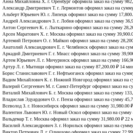
Анна Михайловна Х. г. Оренбург оформила заказ на сумму 982,4
Александр Дмитриевич Т. г. Лермонтов оформил заказ на сумму 
Альберт Юрьевич Ю. г. Липецк оформил заказ на сумму 17,800.
Андрей Александрович З. г. Лобня оформил заказ на сумму 36,9
Антон Сергеевич К. г. Лыткарино оформил заказ на сумму 28,20
Арсен Маратович Х. г. Москва оформил заказ на сумму 39,900.0
Артемий Петрович О. г. Майкоп оформил заказ на сумму 28,200.
Анатолий Александрович Е. г. Челябинск оформил заказ на сумм
Аркадий Дмитриевич Г. г. Миасс оформил заказ на сумму 39,900
Артем Юрьевич Л. г. Мичуринск оформил заказ на сумму 166,90
Артур Л. г. Мытищи оформил заказ на сумму 87,200.00 ₽ 14 мин
Борис Станиславович Г. г. Нефтьюганск оформил заказ на сумму
Вадим Михайлович К. г. Нижний Новгород оформил заказ на су
Валерий Сегргеевич М. г. Санкт-Петербург оформил заказ на су
Виталий Михайлович Б. г. Москва оформил заказ на сумму 133,7
Владислав Эдуардович О. г. Пенза оформил заказ на сумму 45,7
Всеволод З. г. Новосибирск оформил заказ на сумму 31,980.00 ₽
Валентин Львович Ю. г. Новый Оскол оформил заказ на сумму 4
Вальдемар Т. г. Москва оформил заказ на сумму 31,980.00 ₽ 22 
Василий Александрович З. г. Норильск оформил заказ на сумму 
Виктор Петрович Л. г. Одинцово оформил заказ на сумму 22,990