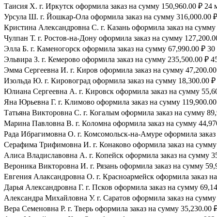
Таисия Х. г. Иркутск оформила заказ на сумму 150,960.00 ₽ 24 
Урсула Ш. г. Йошкар-Ола оформила заказ на сумму 316,000.00 ₽
Кристина Александровна С. г. Казань оформила заказ на сумму 
Чулпан Т. г. Ростов-на-Дону оформила заказ на сумму 127,200.0
Элла Б. г. Каменогорск оформила заказ на сумму 67,990.00 ₽ 30 
Эльвира З. г. Кемерово оформила заказ на сумму 235,500.00 ₽ 45
Эмма Сергеевна И. г. Киров оформила заказ на сумму 47,200.00 
Изольда Ю. г. Кировоград оформила заказ на сумму 18,300.00 ₽ 
Юлиана Сергеевна А. г. Кировск оформила заказ на сумму 55,600
Яна Юрьевна Г. г. Климово оформила заказ на сумму 119,900.00 
Татьяна Викторовна С. г. Когалым оформила заказ на сумму 89,
Марина Павловна В. г. Коломна оформила заказ на сумму 44,970
Рада Ибрагимовна О. г. Комсомольск-на-Амуре оформила заказ н
Серафима Трифимовна И. г. Конаково оформила заказ на сумму 1
Алиса Владиславовна А. г. Копейск оформила заказ на сумму 35,
Вероника Викторовна И. г. Рязань оформила заказ на сумму 59,9
Евгения Алаксандровна О. г. Красноармейск оформила заказ на 
Дарья Александровна Г. г. Псков оформила заказ на сумму 69,140
Александра Михайловна У. г. Саратов оформила заказ на сумму 3
Вера Семеновна Р. г. Тверь оформила заказ на сумму 35,230.00 ₽