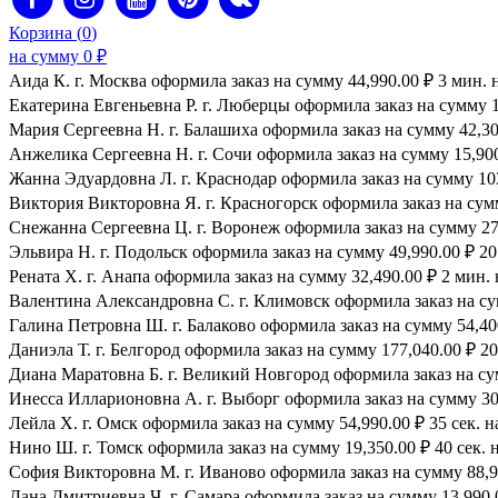
Корзина (
0
)
на сумму
0
₽
Аида К. г. Москва оформила заказ на сумму 44,990.00 ₽ 3 мин. 
Екатерина Евгеньевна Р. г. Люберцы оформила заказ на сумму 1
Мария Сергеевна H. г. Балашиха оформила заказ на сумму 42,300
Анжелика Сергеевна Н. г. Сочи оформила заказ на сумму 15,900.
Жанна Эдуардовна Л. г. Краснодар оформила заказ на сумму 103,
Виктория Викторовна Я. г. Красногорск оформила заказ на сумму
Снежанна Сергеевна Ц. г. Воронеж оформила заказ на сумму 27,
Эльвира Н. г. Подольск оформила заказ на сумму 49,990.00 ₽ 20 
Рената Х. г. Анапа оформила заказ на сумму 32,490.00 ₽ 2 мин. 
Валентина Александровна С. г. Климовск оформила заказ на сум
Галина Петровна Ш. г. Балаково оформила заказ на сумму 54,400
Даниэла Т. г. Белгород оформила заказ на сумму 177,040.00 ₽ 20
Диана Маратовна Б. г. Великий Новгород оформила заказ на сум
Инесса Илларионовна А. г. Выборг оформила заказ на сумму 30,
Лейла Х. г. Омск оформила заказ на сумму 54,990.00 ₽ 35 сек. н
Нино Ш. г. Томск оформила заказ на сумму 19,350.00 ₽ 40 сек. 
София Викторовна М. г. Иваново оформила заказ на сумму 88,99
Дана Дмитриевна Ч. г. Самара оформила заказ на сумму 13,990.0