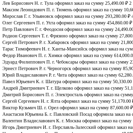
Лев Борисович Н. г. Тула оформил заказ на сумму 25,490.00 ₽ 2
Максим Леонидович П. г. Тюмень оформил заказ на сумму 10,60
Мирослав Г. г. Ульяновск оформил заказ на сумму 293,280.00 ₽ 
Олег Сергеевич П. г. Ухта оформил заказ на сумму 454,860.00 ₽
Петр Павлович Г. г. Феодосия оформил заказ на сумму 24,490.00
Родион Сергеевич Т. г. Фрязино оформил заказ на сумму 27,800.
Сергей Петрович Р. г. Хабаровск оформил заказ на сумму 21,800
Тарас Тимофеевич Н. г. Ханты-Мансийск оформил заказ на сумм
Федор Иванович П. г. Химки оформил заказ на сумму 614,000.0
Эдуард Филиппович П. г. Чебоксары оформил заказ на сумму 23
Эрнест Петрович Р. г. Черногорск оформил заказ на сумму 85,90
Юрий Владиславович Р. г. Чита оформил заказ на сумму 62,280.
Павел Юрьевич К. г. Шатура оформил заказ на сумму 50,330.00 
Андрей Дмитриевич Т. г. Щелково оформил заказ на сумму 51,17
Дмитрий Борисович П. г. Электросталь оформил заказ на сумму 
Сергей Сергеевич Н. г. Ялта оформил заказ на сумму 51,170.00 
Виктор Кузьмич Ш. г. Орел оформил заказ на сумму 87,600.00 ₽
Анастасия Юрьевна Б. г. Павловский Посад оформила заказ на с
Валентин Владиславович К. г. Москва оформил заказ на сумму 1
Игорь Дмитриевич И. г. Перславль-Залесский оформил заказ на 