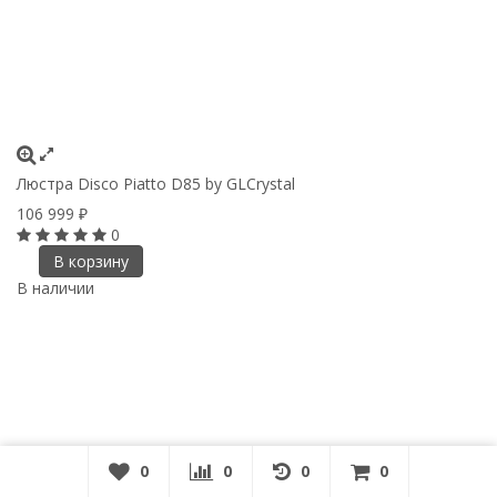
Люстра Disco Piatto D85 by GLCrystal
106 999
₽
0
В корзину
В наличии
0
0
0
0