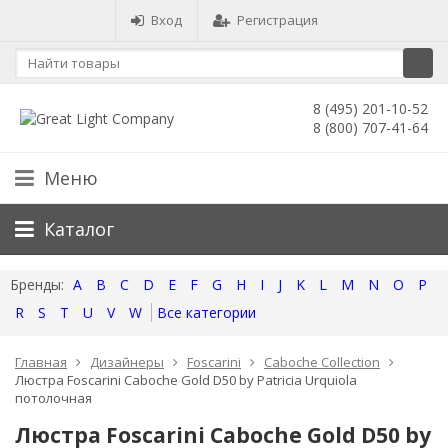
Вход
Регистрация
8 (495) 201-10-52
8 (800) 707-41-64
Меню
Каталог
A
B
C
D
E
F
G
H
I
J
K
L
M
N
O
P
R
S
T
U
V
W
Все категории
Главная
Дизайнеры
Foscarini
Caboche Collection
Люстра Foscarini Caboche Gold D50 by Patricia Urquiola
потолочная
Люстра Foscarini Caboche Gold D50 by