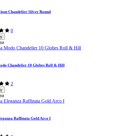
jout Chandelier Silver Round
0
ну
ии
do Chandelier 10 Globes Roll & Hill
2
ну
ии
eganza Raffinata Gold Arco I