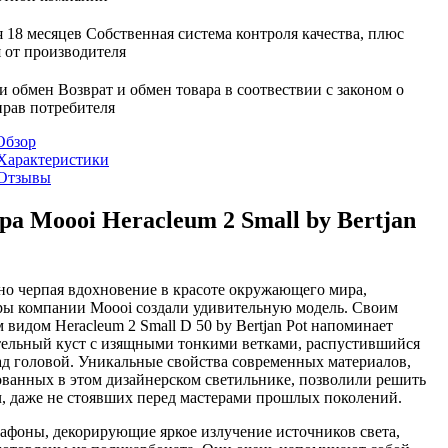
 18 месяцев
Собственная система контроля качества, плюс
 от производителя
 и обмен
Возврат и обмен товара в соотвествии с законом о
прав потребителя
Обзор
Характеристики
Отзывы
а Moooi Heracleum 2 Small by Bertjan
но черпая вдохновение в красоте окружающего мира,
ры компании Moooi создали удивительную модель. Своим
видом Heracleum 2 Small D 50 by Bertjan Pot напоминает
тельный куст с изящными тонкими ветками, распустившийся
ад головой. Уникальные свойства современных материалов,
ованных в этом дизайнерском светильнике, позволили решить
ч, даже не стоявших перед мастерами прошлых поколений.
афоны, декорирующие яркое излучение источников света,