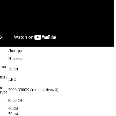
Люстра
Никель
тво
30 шт
пы /
LED
я
3000-3300K (теплый белый)
тура
р
Ø 50 см
а
40 см
р
50 см