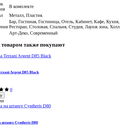
ик
В комплекте
ния
ал
Металл, Пластик
Бар, Гостиная, Гостиница, Отель, Кабинет, Кафе, Кухня,
ения
Ресторан, Столовая, Спальня, Студия, Лаунж зона, Холл
Арт-Деко, Современный
 товаром также покупают
rzani Argent D85 Black
0
ну
ии
 штанге Cyntheris D80