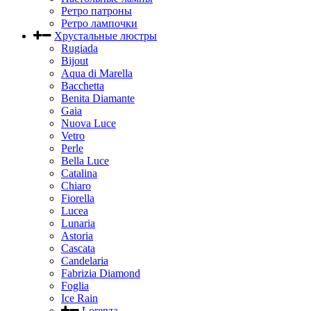
Ретро патроны
Ретро лампочки
Хрустальные люстры
Rugiada
Bijout
Aqua di Marella
Bacchetta
Benita Diamante
Gaia
Nuova Luce
Vetro
Perle
Bella Luce
Сatalina
Chiaro
Fiorella
Lucea
Lunaria
Astoria
Cascata
Candelaria
Fabrizia Diamond
Foglia
Ice Rain
Lorenza