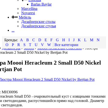
Barlas Baylar
Marcellina
Novaresi
Мебель
Дизайнерские столы
Дизайнерские стулья
...
A
B
C
D
E
F
G
H
I
J
K
L
M
N
O
P
R
S
T
U
V
W
Все категории
Дизайнеры
Moooi
Moooi Heracleum Collection
Люстра
racleum 2 Small D50 Nickel by Bertjan Pot
а Moooi Heracleum 2 Small D50 Nickel
rtjan Pot
:
MH30096
eracleum Small D50 - очаровательный куст с изящными тонкими
 и светодиодами, распустившийся прямо над головой. Диаметр
0 светодиодов.