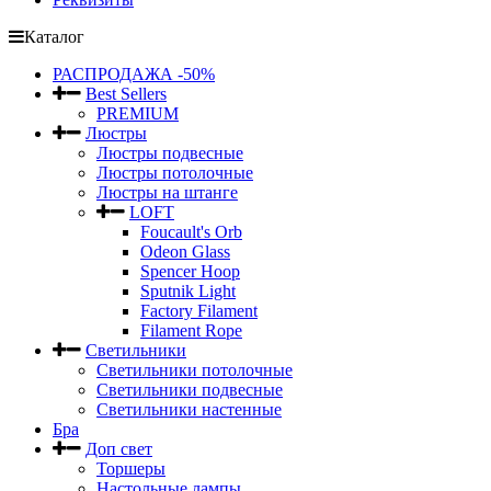
Каталог
РАСПРОДАЖА -50%
Best Sellers
PREMIUM
Люстры
Люстры подвесные
Люстры потолочные
Люстры на штанге
LOFT
Foucault's Orb
Odeon Glass
Spencer Hoop
Sputnik Light
Factory Filament
Filament Rope
Светильники
Светильники потолочные
Светильники подвесные
Светильники настенные
Бра
Доп свет
Торшеры
Настольные лампы