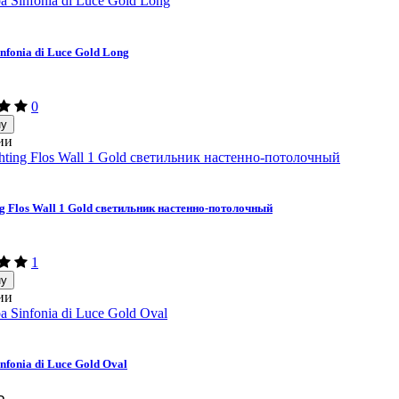
nfonia di Luce Gold Long
0
ну
ии
ng Flos Wall 1 Gold светильник настенно-потолочный
1
ну
ии
nfonia di Luce Gold Oval