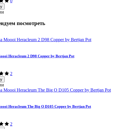
0
ну
ии
ндуем посмотреть
ooi Heracleum 2 D98 Copper by Bertjan Pot
2
ну
ии
ooi Heracleum The Big O D105 Copper by Bertjan Pot
2