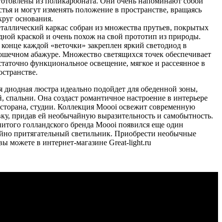
готовлены из поликарбоната. Они очень напоминают собой
стья и могут изменять положение в пространстве, вращаясь
круг основания.
таллический каркас собран из множества прутьев, покрытых
дной краской и очень похож на свой прототип из природы.
 конце каждой «веточки» закреплен яркий светодиод в
ошечном абажуре. Множество светящихся точек обеспечивает
статочно функциональное освещение, мягкое и рассеянное в
остранстве.
я диодная люстра идеально подойдет для обеденной зоны,
, спальни. Она создаст романтичное настроение в интерьере
есторана, студии. Коллекция Moooi освежит современную
вку, придав ей необычайную выразительность и самобытность.
нитого голландского бренда Moooi появился еще один
йно притягательный светильник. Приобрести необычные
ы можете в интернет-магазине Great-light.ru