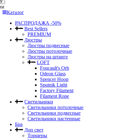
ну
ии
Каталог
РАСПРОДАЖА -50%
Best Sellers
PREMIUM
Люстры
Люстры подвесные
Люстры потолочные
Люстры на штанге
LOFT
Foucault's Orb
Odeon Glass
Spencer Hoop
Sputnik Light
Factory Filament
Filament Rope
Светильники
Светильники потолочные
Светильники подвесные
Светильники настенные
Бра
Доп свет
Торшеры