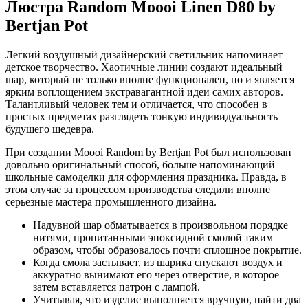
Люстра Random Moooi Linen D80 by
Bertjan Pot
Легкий воздушный дизайнерский светильник напоминает
детское творчество. Хаотичные линии создают идеальный
шар, который не только вполне функционален, но и является
ярким воплощением экстравагантной идеи самих авторов.
Талантливый человек тем и отличается, что способен в
простых предметах разглядеть тонкую индивидуальность
будущего шедевра.
При создании Moooi Random by Bertjan Pot был использован
довольно оригинальный способ, больше напоминающий
школьные самоделки для оформления праздника. Правда, в
этом случае за процессом производства следили вполне
серьезные мастера промышленного дизайна.
Надувной шар обматывается в произвольном порядке
нитями, пропитанными эпоксидной смолой таким
образом, чтобы образовалось почти сплошное покрытие.
Когда смола застывает, из шарика спускают воздух и
аккуратно вынимают его через отверстие, в которое
затем вставляется патрон с лампой.
Учитывая, что изделие выполняется вручную, найти два