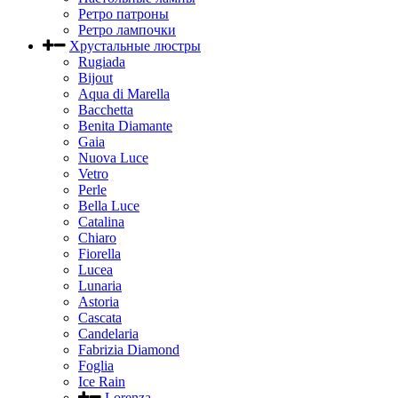
Ретро патроны
Ретро лампочки
Хрустальные люстры
Rugiada
Bijout
Aqua di Marella
Bacchetta
Benita Diamante
Gaia
Nuova Luce
Vetro
Perle
Bella Luce
Сatalina
Chiaro
Fiorella
Lucea
Lunaria
Astoria
Cascata
Candelaria
Fabrizia Diamond
Foglia
Ice Rain
Lorenza