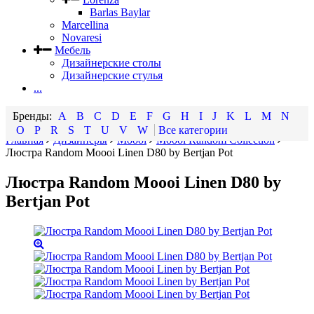
Barlas Baylar
Marcellina
Novaresi
Мебель
Дизайнерские столы
Дизайнерские стулья
...
A
B
C
D
E
F
G
H
I
J
K
L
M
N
O
P
R
S
T
U
V
W
Все категории
Главная
Дизайнеры
Moooi
Moooi Random Collection
Люстра Random Moooi Linen D80 by Bertjan Pot
Люстра Random Moooi Linen D80 by
Bertjan Pot