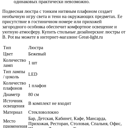
одинаковых практически невозможно.
Подвесная люстра с тонким нитяным плафоном создает
необычную игру света и тени на окружающих предметах. Ее
присутствие в гостиничном номере или прихожей
загородного особняка обеспечит комфортное освещение и
уютную атмосферу. Купить стильные дизайнерские люстры от
B. Pot вы можете в интернет-магазине Great-light.ru
Тип
Люстра
Цвет
Бежевый
Количество
1 шт
ламп
Тип лампы
LED
/ цоколь
Количество
1 плафон
плафонов
Диаметр
80 см
Источник
В комплект не входит
освещения
Материал
Стекловолокно
Бар, Детская, Кабинет, Кафе, Мансарда,
Место
Прихожая, Ресторан, Столовая, Спальня, Офис,
применения