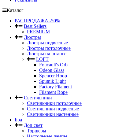
Каталог
РАСПРОДАЖА -50%
Best Sellers
PREMIUM
Люстры
Люстры подвесные
Люстры потолочные
Люстры на штанге
LOFT
Foucault's Orb
Odeon Glass
Spencer Hoop
Sputnik Light
Factory Filament
Filament Rope
Светильники
Светильники потолочные
Светильники подвесные
Светильники настенные
Бра
Доп свет
Торшеры
Настольные лампы