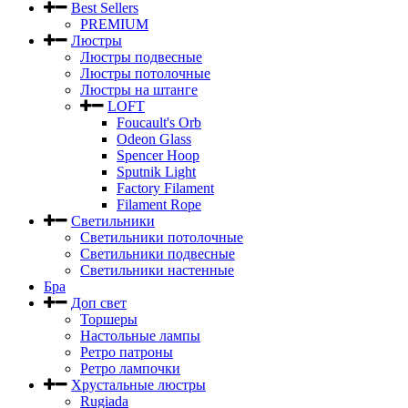
Best Sellers
PREMIUM
Люстры
Люстры подвесные
Люстры потолочные
Люстры на штанге
LOFT
Foucault's Orb
Odeon Glass
Spencer Hoop
Sputnik Light
Factory Filament
Filament Rope
Светильники
Светильники потолочные
Светильники подвесные
Светильники настенные
Бра
Доп свет
Торшеры
Настольные лампы
Ретро патроны
Ретро лампочки
Хрустальные люстры
Rugiada