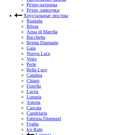
Ретро патроны
Ретро лампочки
Хрустальные люстры
Rugiada
Bijout
Aqua di Marella
Bacchetta
Benita Diamante
Gaia
Nuova Luce
Vetro
Perle
Bella Luce
Сatalina
Chiaro
Fiorella
Lucea
Lunaria
Astoria
Cascata
Candelaria
Fabrizia Diamond
Foglia
Ice Rain
Lorenza