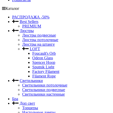
Каталог
РАСПРОДАЖА -50%
Best Sellers
PREMIUM
Люстры
Люстры подвесные
Люстры потолочные
Люстры на штанге
LOFT
Foucault's Orb
Odeon Glass
Spencer Hoop
Sputnik Light
Factory Filament
Filament Rope
Светильники
Светильники потолочные
Светильники подвесные
Светильники настенные
Бра
Доп свет
Торшеры
Настольные лампы