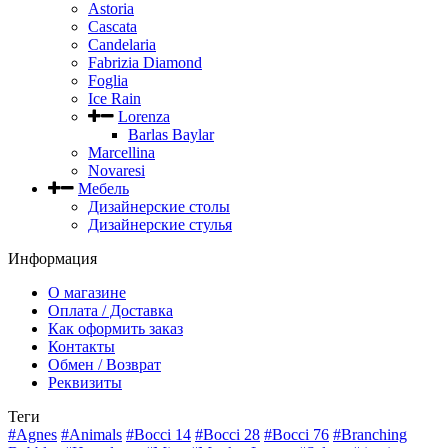
Astoria
Cascata
Candelaria
Fabrizia Diamond
Foglia
Ice Rain
Lorenza
Barlas Baylar
Marcellina
Novaresi
Мебель
Дизайнерские столы
Дизайнерские стулья
Информация
О магазине
Оплата / Доставка
Как оформить заказ
Контакты
Обмен / Возврат
Реквизиты
Теги
#Agnes
#Animals
#Bocci 14
#Bocci 28
#Bocci 76
#Branching