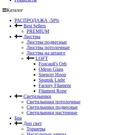
Каталог
РАСПРОДАЖА -50%
Best Sellers
PREMIUM
Люстры
Люстры подвесные
Люстры потолочные
Люстры на штанге
LOFT
Foucault's Orb
Odeon Glass
Spencer Hoop
Sputnik Light
Factory Filament
Filament Rope
Светильники
Светильники потолочные
Светильники подвесные
Светильники настенные
Бра
Доп свет
Торшеры
Настольные лампы