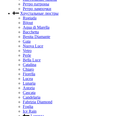
Ретро патроны
Ретро лампочки
Хрустальные люстры
Rugiada
Bijout
Aqua di Marella
Bacchetta
Benita Diamante
Gaia
Nuova Luce
Vetro
Perle
Bella Luce
Сatalina
Chiaro
Fiorella
Lucea
Lunaria
Astoria
Cascata
Candelaria
Fabrizia Diamond
Foglia
Ice Rain
Lorenza