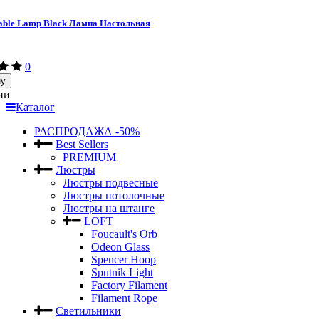
able Lamp Black Лампа Настольная
0
ну
ии
Каталог
РАСПРОДАЖА -50%
Best Sellers
PREMIUM
Люстры
Люстры подвесные
Люстры потолочные
Люстры на штанге
LOFT
Foucault's Orb
Odeon Glass
Spencer Hoop
Sputnik Light
Factory Filament
Filament Rope
Светильники