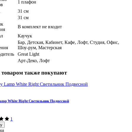
1 плафон
ов
а
31 см
31 см
ик
В комплект не входит
ния
ал
Каучук
Бар, Детская, Кабинет, Кафе, Лофт, Студия, Офис,
ения
Шоу-рум, Мастерская
дитель
Great Light
Арт-Деко, Лофт
 товаром также покупают
amp White Right Светильник Подвесной
1
ну
ии