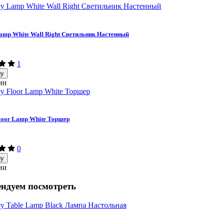
mp White Wall Right Светильник Настенный
1
ну
ии
loor Lamp White Торшер
0
ну
ии
ндуем посмотреть