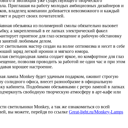
нового и эволюции уже существующего творческого
ала. Приглашая на работу молодых амбициозных дизайнеров и
ков, владелец компании добивается невозможного и каждый
ляет и радует своих почитателей.
бавная обезьянка из полимерной смолы обязательно вызовет
ыбку, а закрепленный в ее лапках электрический факел
рантирует приятное для глаз освещение и рабочую обстановку
я занятий любимым делом.
от светильник мастер создан на волне оптимизма и несет в себе
роший заряд легкой иронии и мягкого юмора.
плая светодиодная лампа создает яркое, но комфортное для глаз
вещение, позволяя проводить за работой не один час и при этом
здавая хорошее настроение.
ная лампа Monkey будет удачным подарком, оживит строгую
ру солидного офиса, внесет разнообразие в официальную
вку кабинета. Подобными обезьянками с ретро лампой в лапках
одчеркнуть свободную творческую атмосферу в арт-кафе или
ти светильники Monkey, а так же ознакомиться со всей
ией, вы можете, перейдя по ссылке
Great-light.ru/Monkey-Lamps