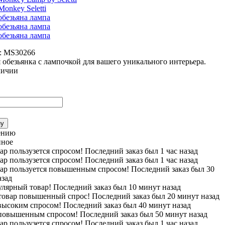
:
MS30266
 обезьянка с лампочкой для вашего уникального интерьера.
личии
ну
ению
нное
ар пользузется спросом! Последний заказ был 1 час назад
ар пользузется спросом! Последний заказ был 1 час назад
вар пользуется повышенным спросом! Последний заказ был 30
азад
лярный товар! Последний заказ был 10 минут назад
 товар повышенный спрос! Последний заказ был 20 минут назад
высоким спросом! Последний заказ был 40 минут назад
 повышенным спросом! Последний заказ был 50 минут назад
ар пользузется спросом! Последний заказ был 1 час назад