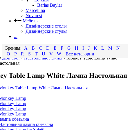
Barlas Baylar
Marcellina
Novaresi
Мебель
Дизайнерские столы
Дизайнерские стулья
...
A
B
C
D
E
F
G
H
I
J
K
L
M
N
O
P
R
S
T
U
V
W
Все категории
Доп свет
Настольные лампы
Monkey Table Lamp White
астольная
ey Table Lamp White Лампа Настольная