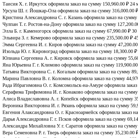
Таисия Х. г. Иркутск оформила заказ на сумму 150,960.00 ₽ 24 
Урсула Ш. г. Йошкар-Ола оформила заказ на сумму 316,000.00 ₽
Кристина Александровна С. г. Казань оформила заказ на сумму 
Чулпан Т. г. Ростов-на-Дону оформила заказ на сумму 127,200.0
Элла Б. г. Каменогорск оформила заказ на сумму 67,990.00 ₽ 30 
Эльвира З. г. Кемерово оформила заказ на сумму 235,500.00 ₽ 45
Эмма Сергеевна И. г. Киров оформила заказ на сумму 47,200.00 
Изольда Ю. г. Кировоград оформила заказ на сумму 18,300.00 ₽ 
Юлиана Сергеевна А. г. Кировск оформила заказ на сумму 55,600
Яна Юрьевна Г. г. Климово оформила заказ на сумму 119,900.00 
Татьяна Викторовна С. г. Когалым оформила заказ на сумму 89,
Марина Павловна В. г. Коломна оформила заказ на сумму 44,970
Рада Ибрагимовна О. г. Комсомольск-на-Амуре оформила заказ н
Серафима Трифимовна И. г. Конаково оформила заказ на сумму 1
Алиса Владиславовна А. г. Копейск оформила заказ на сумму 35,
Вероника Викторовна И. г. Рязань оформила заказ на сумму 59,9
Евгения Алаксандровна О. г. Красноармейск оформила заказ на 
Дарья Александровна Г. г. Псков оформила заказ на сумму 69,140
Александра Михайловна У. г. Саратов оформила заказ на сумму 3
Вера Семеновна Р. г. Тверь оформила заказ на сумму 35,230.00 ₽