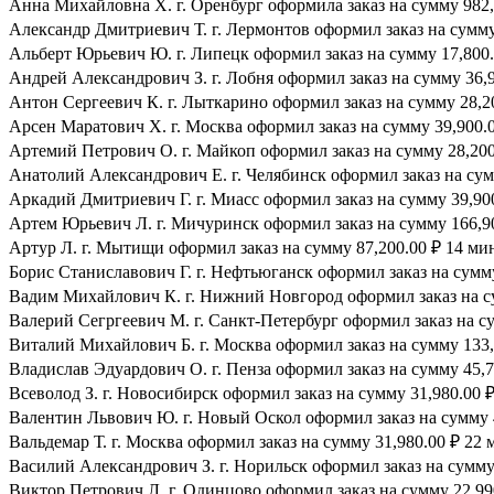
Анна Михайловна Х. г. Оренбург оформила заказ на сумму 982,4
Александр Дмитриевич Т. г. Лермонтов оформил заказ на сумму 
Альберт Юрьевич Ю. г. Липецк оформил заказ на сумму 17,800.
Андрей Александрович З. г. Лобня оформил заказ на сумму 36,9
Антон Сергеевич К. г. Лыткарино оформил заказ на сумму 28,20
Арсен Маратович Х. г. Москва оформил заказ на сумму 39,900.0
Артемий Петрович О. г. Майкоп оформил заказ на сумму 28,200.
Анатолий Александрович Е. г. Челябинск оформил заказ на сумм
Аркадий Дмитриевич Г. г. Миасс оформил заказ на сумму 39,900
Артем Юрьевич Л. г. Мичуринск оформил заказ на сумму 166,90
Артур Л. г. Мытищи оформил заказ на сумму 87,200.00 ₽ 14 мин
Борис Станиславович Г. г. Нефтьюганск оформил заказ на сумму
Вадим Михайлович К. г. Нижний Новгород оформил заказ на су
Валерий Сегргеевич М. г. Санкт-Петербург оформил заказ на су
Виталий Михайлович Б. г. Москва оформил заказ на сумму 133,7
Владислав Эдуардович О. г. Пенза оформил заказ на сумму 45,7
Всеволод З. г. Новосибирск оформил заказ на сумму 31,980.00 ₽
Валентин Львович Ю. г. Новый Оскол оформил заказ на сумму 4
Вальдемар Т. г. Москва оформил заказ на сумму 31,980.00 ₽ 22 
Василий Александрович З. г. Норильск оформил заказ на сумму 
Виктор Петрович Л. г. Одинцово оформил заказ на сумму 22,990