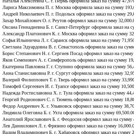
Наталья Алексеевна С. г. Пермь оформила заказ на сумму 47,970
Лариса Максимовна П. г. Москва оформила заказ на сумму 193,0
Андрей Николаевич П. г. Подольск оформил заказ на сумму 29,0
Захар Михайлович О. г. Реутов оформил заказ на сумму 32,000.0
Оксана Геннадиевна Б. г. Санкт-Петербург оформила заказ на су
Александр Платонович К. г. Москва оформил заказ на сумму 32,
Софья Ильинична Л. г. Саранск оформила заказ на сумму 71,950.
Светлана Эдуардовна В. г. Севастополь оформила заказ на сумму
Борис Степанович Н. г. Сергиев Посад оформил заказ на сумму 4
Яков Семенович А. г. Симферополь оформил заказ на сумму 19,
Екатерина Павловна Г. г. Ступино оформила заказ на сумму 56,4
Анна Станиславовна Р. г. Сургут оформила заказ на сумму 32,95
Валерий Филиппович Т. г. Тверь оформил заказ на сумму 33,990.
Тимофей Сергеевич И. г. Туапсе оформил заказ на сумму 10,500.
Надежда Ростиславовна Х. г. Тула оформила заказ на сумму 44,4
Георгий Родионович С. г. Тюмень оформил заказ на сумму 18,800
Федор Андреевич Х. г. Ульяновск оформил заказ на сумму 38,700
Людмила Олеговна Б. г. Ухта оформила заказ на сумму 69,500.00
Анатолий Ярославович Б. г. Феодосия оформил заказ на сумму 4
Лев Даниилович Л. г. Фрязино оформил заказ на сумму 16,000.0
Вадим Владимирович Б. г. Хабаровск оформил заказ на сумму 21