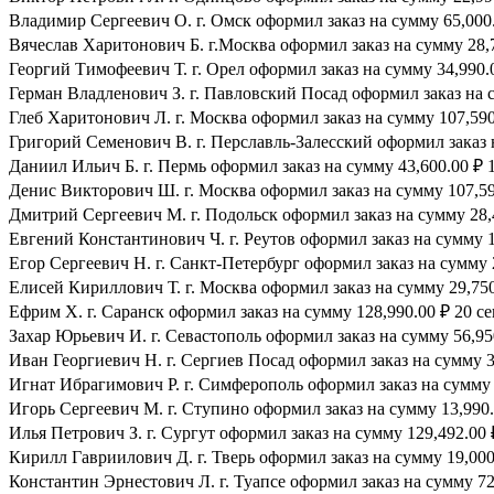
Владимир Сергеевич О. г. Омск оформил заказ на сумму 65,000.
Вячеслав Харитонович Б. г.Москва оформил заказ на сумму 28,7
Георгий Тимофеевич Т. г. Орел оформил заказ на сумму 34,990.0
Герман Владленович З. г. Павловский Посад оформил заказ на су
Глеб Харитонович Л. г. Москва оформил заказ на сумму 107,590.
Григорий Семенович В. г. Перславль-Залесский оформил заказ н
Даниил Ильич Б. г. Пермь оформил заказ на сумму 43,600.00 ₽ 1
Денис Викторович Ш. г. Москва оформил заказ на сумму 107,590
Дмитрий Сергеевич М. г. Подольск оформил заказ на сумму 28,4
Евгений Константинович Ч. г. Реутов оформил заказ на сумму 1
Егор Сергеевич Н. г. Санкт-Петербург оформил заказ на сумму 2
Елисей Кириллович Т. г. Москва оформил заказ на сумму 29,750.
Ефрим Х. г. Саранск оформил заказ на сумму 128,990.00 ₽ 20 се
Захар Юрьевич И. г. Севастополь оформил заказ на сумму 56,950
Иван Георгиевич Н. г. Сергиев Посад оформил заказ на сумму 39
Игнат Ибрагимович Р. г. Симферополь оформил заказ на сумму 8
Игорь Сергеевич М. г. Ступино оформил заказ на сумму 13,990.0
Илья Петрович З. г. Сургут оформил заказ на сумму 129,492.00 ₽
Кирилл Гавриилович Д. г. Тверь оформил заказ на сумму 19,000.
Константин Эрнестович Л. г. Туапсе оформил заказ на сумму 72,