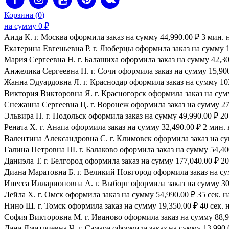
Корзина (
0
)
на сумму
0
₽
Аида К. г. Москва оформила заказ на сумму 44,990.00 ₽ 3 мин. 
Екатерина Евгеньевна Р. г. Люберцы оформила заказ на сумму 1
Мария Сергеевна H. г. Балашиха оформила заказ на сумму 42,300
Анжелика Сергеевна Н. г. Сочи оформила заказ на сумму 15,900.
Жанна Эдуардовна Л. г. Краснодар оформила заказ на сумму 103,
Виктория Викторовна Я. г. Красногорск оформила заказ на сумму
Снежанна Сергеевна Ц. г. Воронеж оформила заказ на сумму 27,
Эльвира Н. г. Подольск оформила заказ на сумму 49,990.00 ₽ 20 
Рената Х. г. Анапа оформила заказ на сумму 32,490.00 ₽ 2 мин. 
Валентина Александровна С. г. Климовск оформила заказ на сум
Галина Петровна Ш. г. Балаково оформила заказ на сумму 54,400
Даниэла Т. г. Белгород оформила заказ на сумму 177,040.00 ₽ 20
Диана Маратовна Б. г. Великий Новгород оформила заказ на сум
Инесса Илларионовна А. г. Выборг оформила заказ на сумму 30,
Лейла Х. г. Омск оформила заказ на сумму 54,990.00 ₽ 35 сек. н
Нино Ш. г. Томск оформила заказ на сумму 19,350.00 ₽ 40 сек. 
София Викторовна М. г. Иваново оформила заказ на сумму 88,99
Дана Дмитриевна Ч. г. Самара оформила заказ на сумму 13,990.0