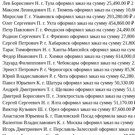
Лев Борисович Н. г. Тула оформил заказ на сумму 25,490.00 ₽ 2
Максим Леонидович П. г. Тюмень оформил заказ на сумму 10,60
Мирослав Г. г. Ульяновск оформил заказ на сумму 293,280.00 ₽ 
Олег Сергеевич П. г. Ухта оформил заказ на сумму 454,860.00 ₽
Петр Павлович Г. г. Феодосия оформил заказ на сумму 24,490.00
Родион Сергеевич Т. г. Фрязино оформил заказ на сумму 27,800.
Сергей Петрович Р. г. Хабаровск оформил заказ на сумму 21,800
Тарас Тимофеевич Н. г. Ханты-Мансийск оформил заказ на сумм
Федор Иванович П. г. Химки оформил заказ на сумму 614,000.0
Эдуард Филиппович П. г. Чебоксары оформил заказ на сумму 23
Эрнест Петрович Р. г. Черногорск оформил заказ на сумму 85,90
Юрий Владиславович Р. г. Чита оформил заказ на сумму 62,280.
Павел Юрьевич К. г. Шатура оформил заказ на сумму 50,330.00 
Андрей Дмитриевич Т. г. Щелково оформил заказ на сумму 51,17
Дмитрий Борисович П. г. Электросталь оформил заказ на сумму 
Сергей Сергеевич Н. г. Ялта оформил заказ на сумму 51,170.00 
Виктор Кузьмич Ш. г. Орел оформил заказ на сумму 87,600.00 ₽
Анастасия Юрьевна Б. г. Павловский Посад оформила заказ на с
Валентин Владиславович К. г. Москва оформил заказ на сумму 1
Игорь Дмитриевич И. г. Перславль-Залесский оформил заказ на 