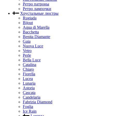
Ретро патроны
Ретро лампочки
Хрустальные люстры
Rugiada
Bijout
Aqua di Marella
Bacchetta
Benita Diamante
Gaia
Nuova Luce
Vetro
Perle
Bella Luce
Сatalina
Chiaro
Fiorella
Lucea
Lunaria
Astoria
Cascata
Candelaria
Fabrizia Diamond
Foglia
Ice Rain
Lorenza