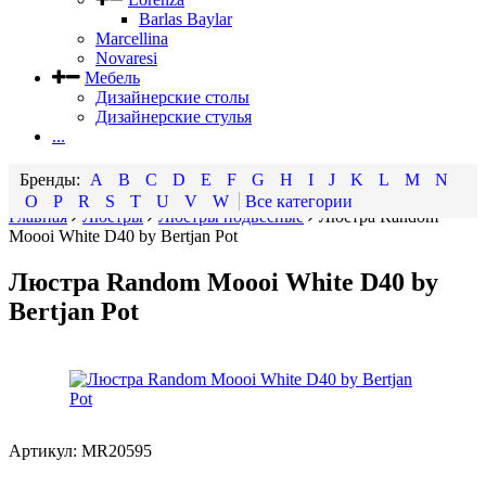
Barlas Baylar
Marcellina
Novaresi
Мебель
Дизайнерские столы
Дизайнерские стулья
...
A
B
C
D
E
F
G
H
I
J
K
L
M
N
O
P
R
S
T
U
V
W
Все категории
Главная
Люстры
Люстры подвесные
Люстра Random
Moooi White D40 by Bertjan Pot
Люстра Random Moooi White D40 by
Bertjan Pot
Артикул:
MR20595