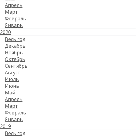
Апрель
Март
Февраль
Январь
2020
Весь год
Декабрь
Ноябрь
Октябрь
Сентябрь
Август
Июль
Июнь
Май
Апрель
Март
Февраль
Январь
2019
Весь год