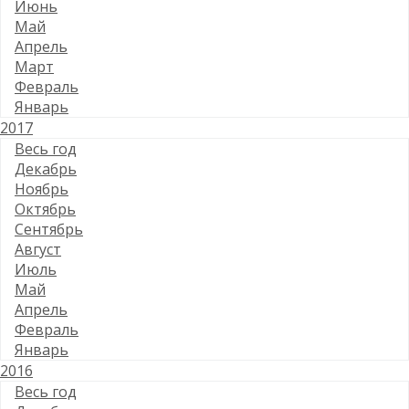
Июнь
Май
Апрель
Март
Февраль
Январь
2017
Весь год
Декабрь
Ноябрь
Октябрь
Сентябрь
Август
Июль
Май
Апрель
Февраль
Январь
2016
Весь год