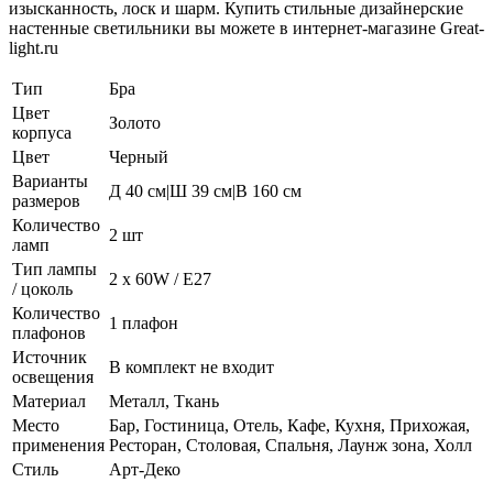
изысканность, лоск и шарм. Купить стильные дизайнерские
настенные светильники вы можете в интернет-магазине Great-
light.ru
Тип
Бра
Цвет
Золото
корпуса
Цвет
Черный
Варианты
Д 40 см|Ш 39 см|В 160 см
размеров
Количество
2 шт
ламп
Тип лампы
2 x 60W / E27
/ цоколь
Количество
1 плафон
плафонов
Источник
В комплект не входит
освещения
Материал
Металл, Ткань
Место
Бар, Гостиница, Отель, Кафе, Кухня, Прихожая,
применения
Ресторан, Столовая, Спальня, Лаунж зона, Холл
Стиль
Арт-Деко