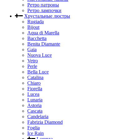
Ретро патроны
Ретро лампочки
Хрустальные люстры
Rugiada
Bijout
Aqua di Marella
Bacchetta
Benita Diamante
Gaia
Nuova Luce
Vetro
Perle
Bella Luce
Сatalina
Chiaro
Fiorella
Lucea
Lunaria
Astoria
Cascata
Candelaria
Fabrizia Diamond
Foglia
Ice Rain
Lorenza