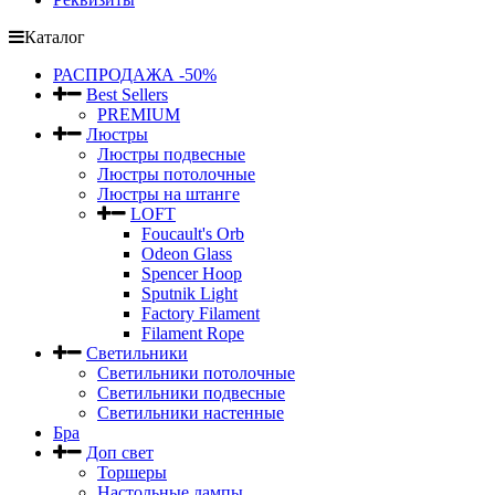
Каталог
РАСПРОДАЖА -50%
Best Sellers
PREMIUM
Люстры
Люстры подвесные
Люстры потолочные
Люстры на штанге
LOFT
Foucault's Orb
Odeon Glass
Spencer Hoop
Sputnik Light
Factory Filament
Filament Rope
Светильники
Светильники потолочные
Светильники подвесные
Светильники настенные
Бра
Доп свет
Торшеры
Настольные лампы