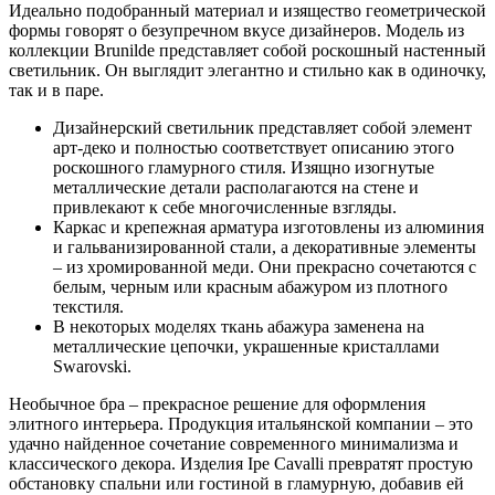
Идеально подобранный материал и изящество геометрической
формы говорят о безупречном вкусе дизайнеров. Модель из
коллекции Brunilde представляет собой роскошный настенный
светильник. Он выглядит элегантно и стильно как в одиночку,
так и в паре.
Дизайнерский светильник представляет собой элемент
арт-деко и полностью соответствует описанию этого
роскошного гламурного стиля. Изящно изогнутые
металлические детали располагаются на стене и
привлекают к себе многочисленные взгляды.
Каркас и крепежная арматура изготовлены из алюминия
и гальванизированной стали, а декоративные элементы
– из хромированной меди. Они прекрасно сочетаются с
белым, черным или красным абажуром из плотного
текстиля.
В некоторых моделях ткань абажура заменена на
металлические цепочки, украшенные кристаллами
Swarovski.
Необычное бра – прекрасное решение для оформления
элитного интерьера. Продукция итальянской компании – это
удачно найденное сочетание современного минимализма и
классического декора. Изделия Ipe Cavalli превратят простую
обстановку спальни или гостиной в гламурную, добавив ей