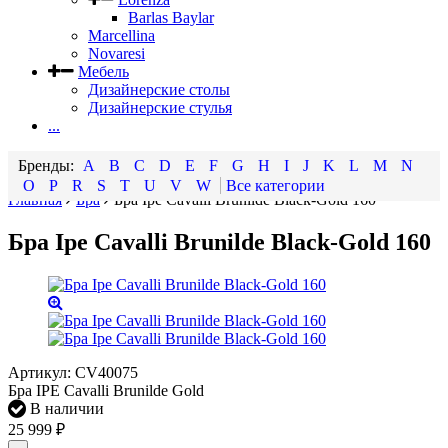
Barlas Baylar
Marcellina
Novaresi
Мебель
Дизайнерские столы
Дизайнерские стулья
...
A
B
C
D
E
F
G
H
I
J
K
L
M
N
O
P
R
S
T
U
V
W
Все категории
Главная
Бра
Бра Ipe Cavalli Brunilde Black-Gold 160
Бра Ipe Cavalli Brunilde Black-Gold 160
Артикул:
CV40075
Бра IPE Cavalli Brunilde Gold
В наличии
25 999
₽