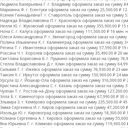
Людмила Валерьевна Г. г. Владимир оформила заказ на сумму 84,
Марианна Ф. г. Есентуки оформила заказ на сумму 25,500.00 ₽ 12
Ксения ГеннадьевнаТ. г. Ставрополь оформила заказ на сумму 53
Надежда Владиславовна П. г. Красноярск оформила заказ на сумм
Нелли Ю. г. Жуковский оформила заказ на сумму 355,900.00 ₽ 15 
Нона С. г. Калуга оформила заказ на сумму 111,500.00 ₽ 16 мин. 
Олеся Александровна Р. г. Звенигород оформила заказ на сумму 1
Полина Ильинична К. г. Калининград оформила заказ на сумму 34,
Регина Т. г. Ивантеевка оформила заказ на сумму 57,590.00 ₽ 19 
Роксана Ч. г. Королев оформила заказ на сумму 35,490.00 ₽ 20 ми
Светлана Борисовна Б. г. Пушкино оформила заказ на сумму 76,93
Стелла Владиславовна Д. г. Клин оформила заказ на сумму 64,990
Сильвия Г. г. Ижевск оформила заказ на сумму 76,930.00 ₽ 23 мин
Таисия Х. г. Иркутск оформила заказ на сумму 150,960.00 ₽ 24 ми
Урсула Ш. г. Йошкар-Ола оформила заказ на сумму 316,000.00 ₽ 
Кристина Александровна С. г. Казань оформила заказ на сумму 33
Чулпан Т. г. Ростов-на-Дону оформила заказ на сумму 127,200.00 
Элла Б. г. Каменогорск оформила заказ на сумму 67,990.00 ₽ 30 с
Эльвира З. г. Кемерово оформила заказ на сумму 235,500.00 ₽ 45 
Эмма Сергеевна И. г. Киров оформила заказ на сумму 47,200.00 ₽
Изольда Ю. г. Кировоград оформила заказ на сумму 18,300.00 ₽ 1
Юлиана Сергеевна А. г. Кировск оформила заказ на сумму 55,600.
Яна Юрьевна Г. г. Климово оформила заказ на сумму 119,900.00 ₽