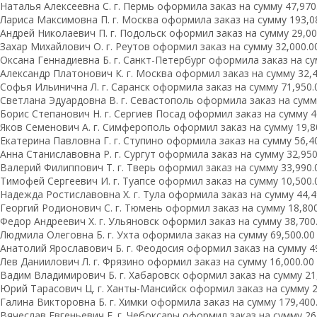
Наталья Алексеевна С. г. Пермь оформила заказ на сумму 47,970.
Лариса Максимовна П. г. Москва оформила заказ на сумму 193,08
Андрей Николаевич П. г. Подольск оформил заказ на сумму 29,000
Захар Михайлович О. г. Реутов оформил заказ на сумму 32,000.00
Оксана Геннадиевна Б. г. Санкт-Петербург оформила заказ на сум
Александр Платонович К. г. Москва оформил заказ на сумму 32,49
Софья Ильинична Л. г. Саранск оформила заказ на сумму 71,950.0
Светлана Эдуардовна В. г. Севастополь оформила заказ на сумму 
Борис Степанович Н. г. Сергиев Посад оформил заказ на сумму 46
Яков Семенович А. г. Симферополь оформил заказ на сумму 19,80
Екатерина Павловна Г. г. Ступино оформила заказ на сумму 56,40
Анна Станиславовна Р. г. Сургут оформила заказ на сумму 32,950.
Валерий Филиппович Т. г. Тверь оформил заказ на сумму 33,990.0
Тимофей Сергеевич И. г. Туапсе оформил заказ на сумму 10,500.0
Надежда Ростиславовна Х. г. Тула оформила заказ на сумму 44,49
Георгий Родионович С. г. Тюмень оформил заказ на сумму 18,800.
Федор Андреевич Х. г. Ульяновск оформил заказ на сумму 38,700.
Людмила Олеговна Б. г. Ухта оформила заказ на сумму 69,500.00 
Анатолий Ярославович Б. г. Феодосия оформил заказ на сумму 49,
Лев Даниилович Л. г. Фрязино оформил заказ на сумму 16,000.00 
Вадим Владимирович Б. г. Хабаровск оформил заказ на сумму 21,
Юрий Тарасович Ц. г. Ханты-Мансийск оформил заказ на сумму 29
Галина Викторовна Б. г. Химки оформила заказ на сумму 179,400.
Вячеслав Евгеньевич Е. г. Чебоксары оформил заказ на сумму 26,