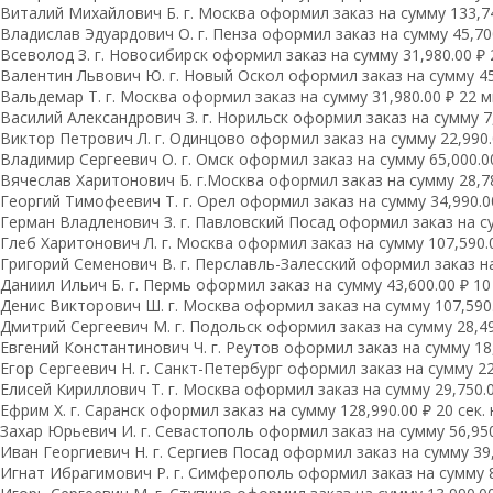
Виталий Михайлович Б. г. Москва оформил заказ на сумму 133,74
Владислав Эдуардович О. г. Пенза оформил заказ на сумму 45,700
Всеволод З. г. Новосибирск оформил заказ на сумму 31,980.00 ₽ 
Валентин Львович Ю. г. Новый Оскол оформил заказ на сумму 45,
Вальдемар Т. г. Москва оформил заказ на сумму 31,980.00 ₽ 22 м
Василий Александрович З. г. Норильск оформил заказ на сумму 7,
Виктор Петрович Л. г. Одинцово оформил заказ на сумму 22,990.
Владимир Сергеевич О. г. Омск оформил заказ на сумму 65,000.00
Вячеслав Харитонович Б. г.Москва оформил заказ на сумму 28,78
Георгий Тимофеевич Т. г. Орел оформил заказ на сумму 34,990.00
Герман Владленович З. г. Павловский Посад оформил заказ на сум
Глеб Харитонович Л. г. Москва оформил заказ на сумму 107,590.0
Григорий Семенович В. г. Перславль-Залесский оформил заказ на 
Даниил Ильич Б. г. Пермь оформил заказ на сумму 43,600.00 ₽ 10 
Денис Викторович Ш. г. Москва оформил заказ на сумму 107,590.0
Дмитрий Сергеевич М. г. Подольск оформил заказ на сумму 28,490
Евгений Константинович Ч. г. Реутов оформил заказ на сумму 18,
Егор Сергеевич Н. г. Санкт-Петербург оформил заказ на сумму 22,
Елисей Кириллович Т. г. Москва оформил заказ на сумму 29,750.0
Ефрим Х. г. Саранск оформил заказ на сумму 128,990.00 ₽ 20 сек.
Захар Юрьевич И. г. Севастополь оформил заказ на сумму 56,950.
Иван Георгиевич Н. г. Сергиев Посад оформил заказ на сумму 39,1
Игнат Ибрагимович Р. г. Симферополь оформил заказ на сумму 8,