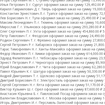
Игорь Сергеевич М. г. Ступино оформил заказ на сумму 13,990.00
Илья Петрович З. г. Сургут оформил заказ на сумму 129,492.00 ₽ 
Кирилл Гавриилович Д. г. Тверь оформил заказ на сумму 19,000.00
Константин Эрнестович Л. г. Туапсе оформил заказ на сумму 72,9
Лев Борисович Н. г. Тула оформил заказ на сумму 25,490.00 ₽ 2 м
Максим Леонидович П. г. Тюмень оформил заказ на сумму 10,600.
Мирослав Г. г. Ульяновск оформил заказ на сумму 293,280.00 ₽ 4
Олег Сергеевич П. г. Ухта оформил заказ на сумму 454,860.00 ₽ 5
Петр Павлович Г. г. Феодосия оформил заказ на сумму 24,490.00 
Родион Сергеевич Т. г. Фрязино оформил заказ на сумму 27,800.0
Сергей Петрович Р. г. Хабаровск оформил заказ на сумму 21,800.
Тарас Тимофеевич Н. г. Ханты-Мансийск оформил заказ на сумму 
Федор Иванович П. г. Химки оформил заказ на сумму 614,000.00 ₽
Эдуард Филиппович П. г. Чебоксары оформил заказ на сумму 23,9
Эрнест Петрович Р. г. Черногорск оформил заказ на сумму 85,900
Юрий Владиславович Р. г. Чита оформил заказ на сумму 62,280.00
Павел Юрьевич К. г. Шатура оформил заказ на сумму 50,330.00 ₽
Андрей Дмитриевич Т. г. Щелково оформил заказ на сумму 51,170
Дмитрий Борисович П. г. Электросталь оформил заказ на сумму 1
Сергей Сергеевич Н. г. Ялта оформил заказ на сумму 51,170.00 ₽ 
Виктор Кузьмич Ш. г. Орел оформил заказ на сумму 87,600.00 ₽ 2
Анастасия Юрьевна Б. г. Павловский Посад оформила заказ на су
Валентин Владиславович К. г. Москва оформил заказ на сумму 14
Игорь Дмитриевич И. г. Перславль-Залесский оформил заказ на с