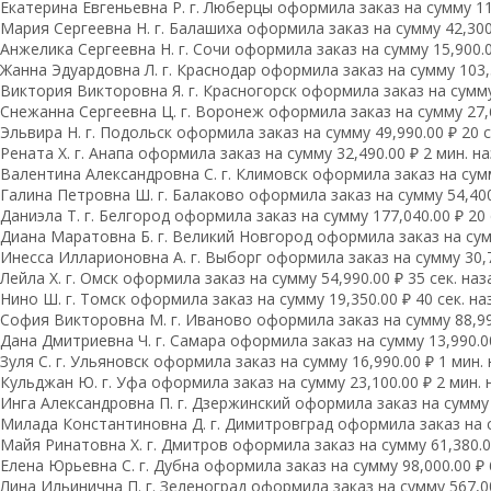
Екатерина Евгеньевна Р. г. Люберцы оформила заказ на сумму 11,
Мария Сергеевна H. г. Балашиха оформила заказ на сумму 42,300.
Анжелика Сергеевна Н. г. Сочи оформила заказ на сумму 15,900.0
Жанна Эдуардовна Л. г. Краснодар оформила заказ на сумму 103,5
Виктория Викторовна Я. г. Красногорск оформила заказ на сумму 
Снежанна Сергеевна Ц. г. Воронеж оформила заказ на сумму 27,6
Эльвира Н. г. Подольск оформила заказ на сумму 49,990.00 ₽ 20 с
Рената Х. г. Анапа оформила заказ на сумму 32,490.00 ₽ 2 мин. н
Валентина Александровна С. г. Климовск оформила заказ на сумм
Галина Петровна Ш. г. Балаково оформила заказ на сумму 54,400.
Даниэла Т. г. Белгород оформила заказ на сумму 177,040.00 ₽ 20 
Диана Маратовна Б. г. Великий Новгород оформила заказ на сумм
Инесса Илларионовна А. г. Выборг оформила заказ на сумму 30,75
Лейла Х. г. Омск оформила заказ на сумму 54,990.00 ₽ 35 сек. наз
Нино Ш. г. Томск оформила заказ на сумму 19,350.00 ₽ 40 сек. на
София Викторовна М. г. Иваново оформила заказ на сумму 88,990
Дана Дмитриевна Ч. г. Самара оформила заказ на сумму 13,990.00
Зуля С. г. Ульяновск оформила заказ на сумму 16,990.00 ₽ 1 мин.
Кульджан Ю. г. Уфа оформила заказ на сумму 23,100.00 ₽ 2 мин. 
Инга Александровна П. г. Дзержинский оформила заказ на сумму 6
Милада Константиновна Д. г. Димитровград оформила заказ на су
Майя Ринатовна Х. г. Дмитров оформила заказ на сумму 61,380.00
Елена Юрьевна С. г. Дубна оформила заказ на сумму 98,000.00 ₽ 
Лина Ильинична П. г. Зеленоград оформила заказ на сумму 567,00