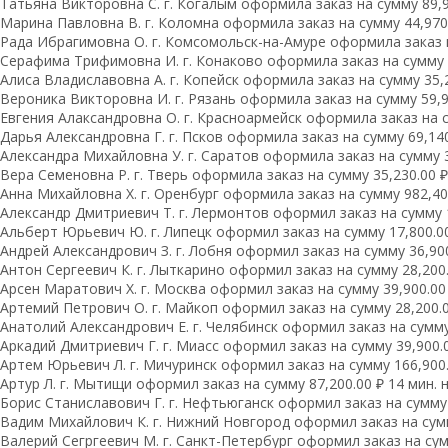
Татьяна Викторовна С. г. Когалым оформила заказ на сумму 89,99
Марина Павловна В. г. Коломна оформила заказ на сумму 44,970.
Рада Ибрагимовна О. г. Комсомольск-на-Амуре оформила заказ на
Серафима Трифимовна И. г. Конаково оформила заказ на сумму 16
Алиса Владиславовна А. г. Копейск оформила заказ на сумму 35,2
Вероника Викторовна И. г. Рязань оформила заказ на сумму 59,96
Евгения Алаксандровна О. г. Красноармейск оформила заказ на су
Дарья Александровна Г. г. Псков оформила заказ на сумму 69,140.
Александра Михайловна У. г. Саратов оформила заказ на сумму 33
Вера Семеновна Р. г. Тверь оформила заказ на сумму 35,230.00 ₽ 
Анна Михайловна Х. г. Оренбург оформила заказ на сумму 982,400
Александр Дмитриевич Т. г. Лермонтов оформил заказ на сумму 1
Альберт Юрьевич Ю. г. Липецк оформил заказ на сумму 17,800.00
Андрей Александрович З. г. Лобня оформил заказ на сумму 36,900
Антон Сергеевич К. г. Лыткарино оформил заказ на сумму 28,200.
Арсен Маратович Х. г. Москва оформил заказ на сумму 39,900.00 
Артемий Петрович О. г. Майкоп оформил заказ на сумму 28,200.0
Анатолий Александрович Е. г. Челябинск оформил заказ на сумму 
Аркадий Дмитриевич Г. г. Миасс оформил заказ на сумму 39,900.0
Артем Юрьевич Л. г. Мичуринск оформил заказ на сумму 166,900.
Артур Л. г. Мытищи оформил заказ на сумму 87,200.00 ₽ 14 мин. 
Борис Станиславович Г. г. Нефтьюганск оформил заказ на сумму 
Вадим Михайлович К. г. Нижний Новгород оформил заказ на сумму
Валерий Сегргеевич М. г. Санкт-Петербург оформил заказ на сумм