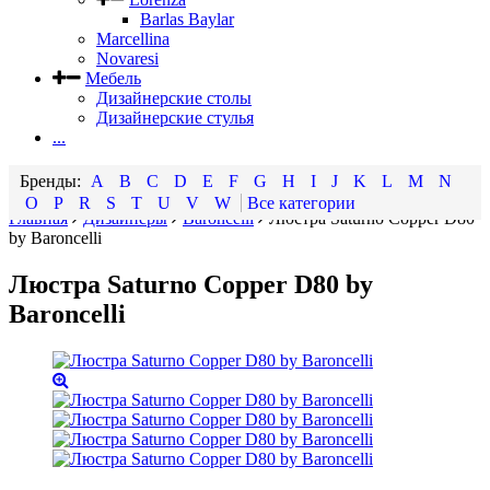
Barlas Baylar
Marcellina
Novaresi
Мебель
Дизайнерские столы
Дизайнерские стулья
...
A
B
C
D
E
F
G
H
I
J
K
L
M
N
O
P
R
S
T
U
V
W
Все категории
Главная
Дизайнеры
Baroncelli
Люстра Saturno Copper D80
by Baroncelli
Люстра Saturno Copper D80 by
Baroncelli