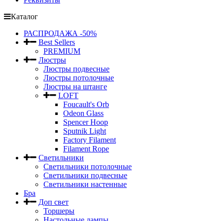
Каталог
РАСПРОДАЖА -50%
Best Sellers
PREMIUM
Люстры
Люстры подвесные
Люстры потолочные
Люстры на штанге
LOFT
Foucault's Orb
Odeon Glass
Spencer Hoop
Sputnik Light
Factory Filament
Filament Rope
Светильники
Светильники потолочные
Светильники подвесные
Светильники настенные
Бра
Доп свет
Торшеры
Настольные лампы