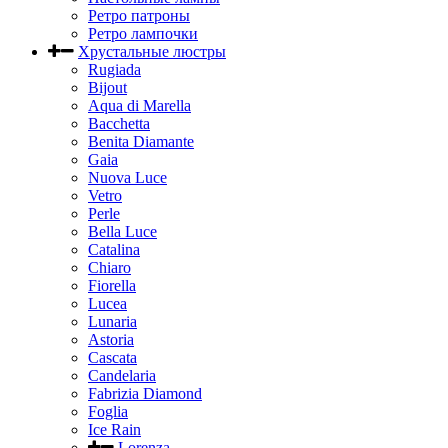
Ретро патроны
Ретро лампочки
Хрустальные люстры
Rugiada
Bijout
Aqua di Marella
Bacchetta
Benita Diamante
Gaia
Nuova Luce
Vetro
Perle
Bella Luce
Сatalina
Chiaro
Fiorella
Lucea
Lunaria
Astoria
Cascata
Candelaria
Fabrizia Diamond
Foglia
Ice Rain
Lorenza