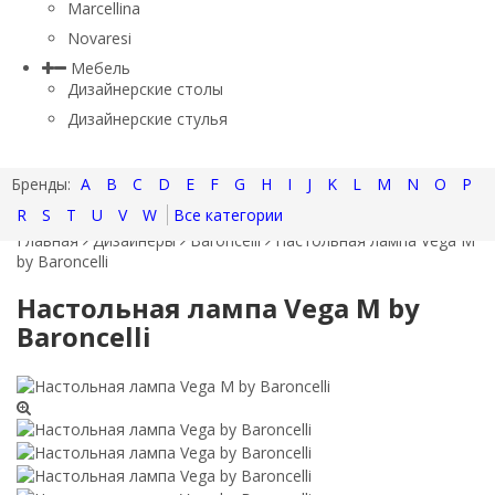
Marcellina
Novaresi
Мебель
Дизайнерские столы
Дизайнерские стулья
A
B
C
D
E
F
G
H
I
J
K
L
M
N
O
P
R
S
T
U
V
W
Все категории
Главная
Дизайнеры
Baroncelli
Настольная лампа Vega M
by Baroncelli
Настольная лампа Vega M by
Baroncelli