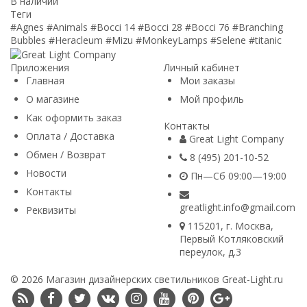
В наличии
Теги
#Agnes
#Animals
#Bocci 14
#Bocci 28
#Bocci 76
#Branching
Bubbles
#Heracleum
#Mizu
#MonkeyLamps
#Selene
#titanic
Приложения
Личный кабинет
Главная
Мои заказы
О магазине
Мой профиль
Как оформить заказ
Контакты
Оплата / Доставка
Great Light Company
Обмен / Возврат
8 (495) 201-10-52
Новости
Пн—Сб 09:00—19:00
Контакты
greatlight.info@gmail.com
Реквизиты
115201
, г.
Москва
,
Первый Котляковский
переулок, д.3
© 2026 Магазин дизайнерских светильников Great-Light.ru