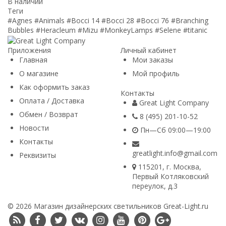
В наличии
Теги
#Agnes
#Animals
#Bocci 14
#Bocci 28
#Bocci 76
#Branching
Bubbles
#Heracleum
#Mizu
#MonkeyLamps
#Selene
#titanic
Приложения
Личный кабинет
Главная
Мои заказы
О магазине
Мой профиль
Как оформить заказ
Контакты
Оплата / Доставка
Great Light Company
Обмен / Возврат
8 (495) 201-10-52
Новости
Пн—Сб 09:00—19:00
Контакты
greatlight.info@gmail.com
Реквизиты
115201
, г.
Москва
,
Первый Котляковский
переулок, д.3
© 2026 Магазин дизайнерских светильников Great-Light.ru