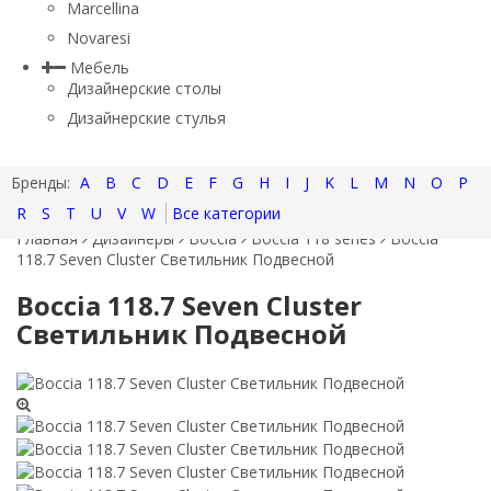
Marcellina
Novaresi
Мебель
Дизайнерские столы
Дизайнерские стулья
A
B
C
D
E
F
G
H
I
J
K
L
M
N
O
P
R
S
T
U
V
W
Все категории
Главная
Дизайнеры
Bocciа
Boccia 118 series
Boccia
118.7 Seven Cluster Светильник Подвесной
Boccia 118.7 Seven Cluster
Светильник Подвесной