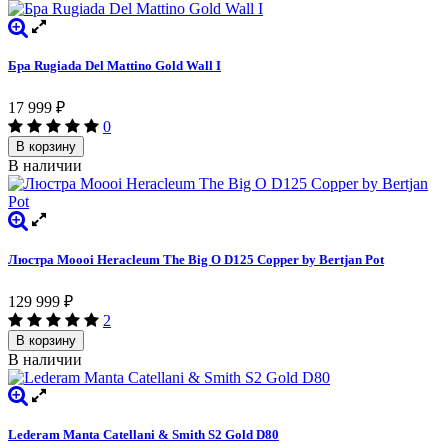
Бра Rugiada Del Mattino Gold Wall I
17 999
₽
0
В корзину
В наличии
Люстра Moooi Heracleum The Big O D125 Copper by Bertjan Pot
129 999
₽
2
В корзину
В наличии
Lederam Manta Catellani & Smith S2 Gold D80