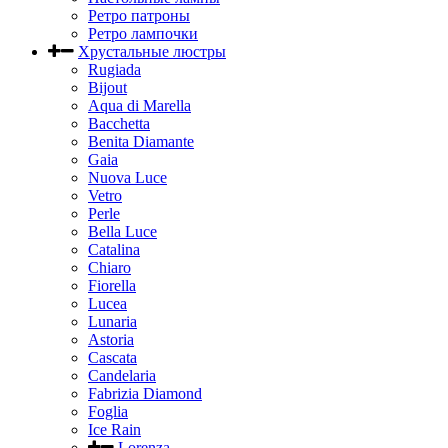
Ретро патроны
Ретро лампочки
Хрустальные люстры
Rugiada
Bijout
Aqua di Marella
Bacchetta
Benita Diamante
Gaia
Nuova Luce
Vetro
Perle
Bella Luce
Сatalina
Chiaro
Fiorella
Lucea
Lunaria
Astoria
Cascata
Candelaria
Fabrizia Diamond
Foglia
Ice Rain
Lorenza