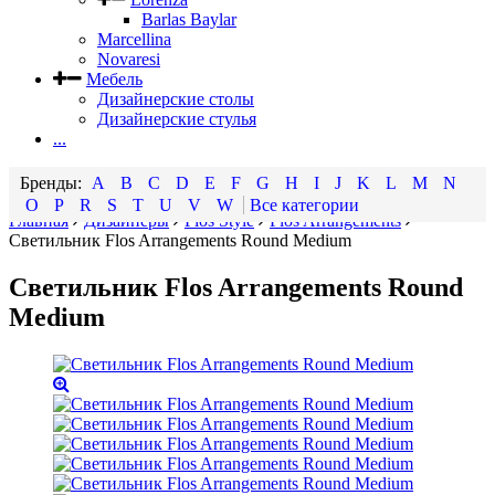
Barlas Baylar
Marcellina
Novaresi
Мебель
Дизайнерские столы
Дизайнерские стулья
...
A
B
C
D
E
F
G
H
I
J
K
L
M
N
O
P
R
S
T
U
V
W
Все категории
Главная
Дизайнеры
Flos Style
Flos Arrangements
Светильник Flos Arrangements Round Medium
Светильник Flos Arrangements Round
Medium