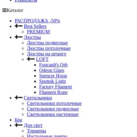
Каталог
РАСПРОДАЖА -50%
Best Sellers
PREMIUM
Люстры
Люстры подвесные
Люстры потолочные
Люстры на штанге
LOFT
Foucault's Orb
Odeon Glass
Spencer Hoop
Sputnik Light
Factory Filament
Filament Rope
Светильники
Светильники потолочные
Светильники подвесные
Светильники настенные
Бра
Доп свет
Торшеры
Настольные лампы