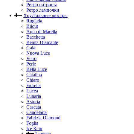
Ретро патроны
Ретро лампочки
Хрустальные люстры
Rugiada
Bijout
Aqua di Marella
Bacchetta
Benita Diamante
Gaia
Nuova Luce
Vetro
Perle
Bella Luce
Сatalina
Chiaro
Fiorella
Lucea
Lunaria
Astoria
Cascata
Candelaria
Fabrizia Diamond
Foglia
Ice Rain
Lorenza