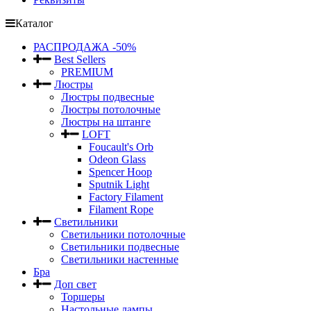
Каталог
РАСПРОДАЖА -50%
Best Sellers
PREMIUM
Люстры
Люстры подвесные
Люстры потолочные
Люстры на штанге
LOFT
Foucault's Orb
Odeon Glass
Spencer Hoop
Sputnik Light
Factory Filament
Filament Rope
Светильники
Светильники потолочные
Светильники подвесные
Светильники настенные
Бра
Доп свет
Торшеры
Настольные лампы