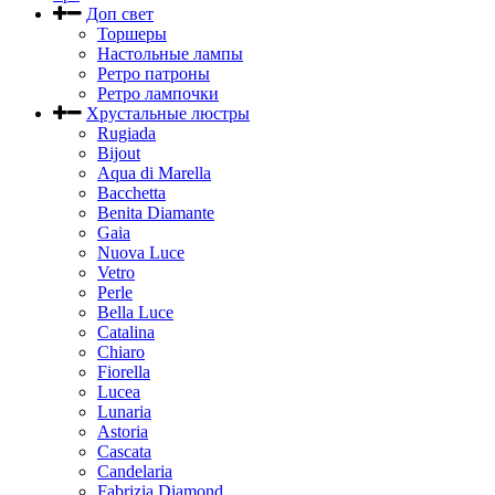
Доп свет
Торшеры
Настольные лампы
Ретро патроны
Ретро лампочки
Хрустальные люстры
Rugiada
Bijout
Aqua di Marella
Bacchetta
Benita Diamante
Gaia
Nuova Luce
Vetro
Perle
Bella Luce
Сatalina
Chiaro
Fiorella
Lucea
Lunaria
Astoria
Cascata
Candelaria
Fabrizia Diamond