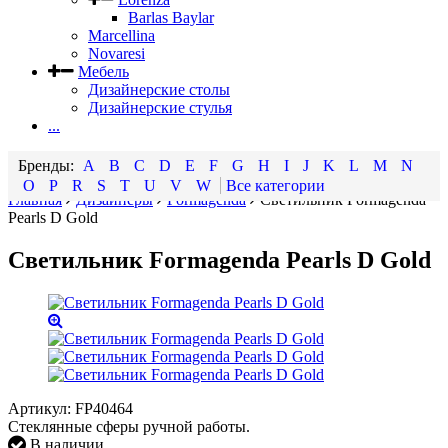
Barlas Baylar
Marcellina
Novaresi
Мебель
Дизайнерские столы
Дизайнерские стулья
...
A
B
C
D
E
F
G
H
I
J
K
L
M
N
O
P
R
S
T
U
V
W
Все категории
Главная
Дизайнеры
Formagenda
Светильник Formagenda
Pearls D Gold
Светильник Formagenda Pearls D Gold
Артикул:
FP40464
Стеклянные сферы ручной работы.
В наличии