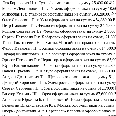
Лев Борисович Н. г. Тула оформил заказ на сумму 25,490.00 ₽ 2
Максим Леонидович П. г. Тюмень оформил заказ на сумму 10,60
Мирослав Г. г. Ульяновск оформил заказ на сумму 293,280.00 ₽ 
Олег Сергеевич П. г. Ухта оформил заказ на сумму 454,860.00 ₽
Петр Павлович Г. г. Феодосия оформил заказ на сумму 24,490.00
Родион Сергеевич Т. г. Фрязино оформил заказ на сумму 27,800.
Сергей Петрович Р. г. Хабаровск оформил заказ на сумму 21,800
Тарас Тимофеевич Н. г. Ханты-Мансийск оформил заказ на сумм
Федор Иванович П. г. Химки оформил заказ на сумму 614,000.0
Эдуард Филиппович П. г. Чебоксары оформил заказ на сумму 23
Эрнест Петрович Р. г. Черногорск оформил заказ на сумму 85,90
Юрий Владиславович Р. г. Чита оформил заказ на сумму 62,280.
Павел Юрьевич К. г. Шатура оформил заказ на сумму 50,330.00 
Андрей Дмитриевич Т. г. Щелково оформил заказ на сумму 51,17
Дмитрий Борисович П. г. Электросталь оформил заказ на сумму 
Сергей Сергеевич Н. г. Ялта оформил заказ на сумму 51,170.00 
Виктор Кузьмич Ш. г. Орел оформил заказ на сумму 87,600.00 ₽
Анастасия Юрьевна Б. г. Павловский Посад оформила заказ на с
Валентин Владиславович К. г. Москва оформил заказ на сумму 1
Игорь Дмитриевич И. г. Перславль-Залесский оформил заказ на 