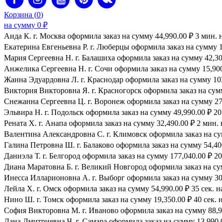
Корзина (
0
)
на сумму
0
₽
Аида К. г. Москва оформила заказ на сумму 44,990.00 ₽ 3 мин. 
Екатерина Евгеньевна Р. г. Люберцы оформила заказ на сумму 1
Мария Сергеевна H. г. Балашиха оформила заказ на сумму 42,300
Анжелика Сергеевна Н. г. Сочи оформила заказ на сумму 15,900.
Жанна Эдуардовна Л. г. Краснодар оформила заказ на сумму 103,
Виктория Викторовна Я. г. Красногорск оформила заказ на сумму
Снежанна Сергеевна Ц. г. Воронеж оформила заказ на сумму 27,
Эльвира Н. г. Подольск оформила заказ на сумму 49,990.00 ₽ 20 
Рената Х. г. Анапа оформила заказ на сумму 32,490.00 ₽ 2 мин. 
Валентина Александровна С. г. Климовск оформила заказ на сум
Галина Петровна Ш. г. Балаково оформила заказ на сумму 54,400
Даниэла Т. г. Белгород оформила заказ на сумму 177,040.00 ₽ 20
Диана Маратовна Б. г. Великий Новгород оформила заказ на сум
Инесса Илларионовна А. г. Выборг оформила заказ на сумму 30,
Лейла Х. г. Омск оформила заказ на сумму 54,990.00 ₽ 35 сек. н
Нино Ш. г. Томск оформила заказ на сумму 19,350.00 ₽ 40 сек. 
София Викторовна М. г. Иваново оформила заказ на сумму 88,99
Дана Дмитриевна Ч. г. Самара оформила заказ на сумму 13,990.0