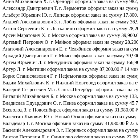
Анна Михайловна Х. г. Оренбург оформила заказ на сумму 982,4
Александр Дмитриевич Т. г. Лермонтов оформил заказ на сумму 
Альберт Юрьевич Ю. г. Липецк оформил заказ на сумму 17,800.
Андрей Александрович З. г. Лобня оформил заказ на сумму 36,9
Антон Сергеевич К. г. Лыткарино оформил заказ на сумму 28,20
Арсен Маратович Х. г. Москва оформил заказ на сумму 39,900.0
Артемий Петрович О. г. Майкоп оформил заказ на сумму 28,200.
Анатолий Александрович Е. г. Челябинск оформил заказ на сумм
Аркадий Дмитриевич Г. г. Миасс оформил заказ на сумму 39,900
Артем Юрьевич Л. г. Мичуринск оформил заказ на сумму 166,90
Артур Л. г. Мытищи оформил заказ на сумму 87,200.00 ₽ 14 мин
Борис Станиславович Г. г. Нефтьюганск оформил заказ на сумму
Вадим Михайлович К. г. Нижний Новгород оформил заказ на су
Валерий Сегргеевич М. г. Санкт-Петербург оформил заказ на су
Виталий Михайлович Б. г. Москва оформил заказ на сумму 133,7
Владислав Эдуардович О. г. Пенза оформил заказ на сумму 45,7
Всеволод З. г. Новосибирск оформил заказ на сумму 31,980.00 ₽
Валентин Львович Ю. г. Новый Оскол оформил заказ на сумму 4
Вальдемар Т. г. Москва оформил заказ на сумму 31,980.00 ₽ 22 
Василий Александрович З. г. Норильск оформил заказ на сумму 
Виктор Петрович Л. г. Одинцово оформил заказ на сумму 22,990