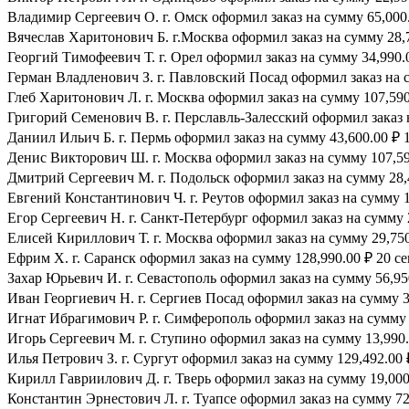
Владимир Сергеевич О. г. Омск оформил заказ на сумму 65,000.
Вячеслав Харитонович Б. г.Москва оформил заказ на сумму 28,7
Георгий Тимофеевич Т. г. Орел оформил заказ на сумму 34,990.0
Герман Владленович З. г. Павловский Посад оформил заказ на су
Глеб Харитонович Л. г. Москва оформил заказ на сумму 107,590.
Григорий Семенович В. г. Перславль-Залесский оформил заказ н
Даниил Ильич Б. г. Пермь оформил заказ на сумму 43,600.00 ₽ 1
Денис Викторович Ш. г. Москва оформил заказ на сумму 107,590
Дмитрий Сергеевич М. г. Подольск оформил заказ на сумму 28,4
Евгений Константинович Ч. г. Реутов оформил заказ на сумму 1
Егор Сергеевич Н. г. Санкт-Петербург оформил заказ на сумму 2
Елисей Кириллович Т. г. Москва оформил заказ на сумму 29,750.
Ефрим Х. г. Саранск оформил заказ на сумму 128,990.00 ₽ 20 се
Захар Юрьевич И. г. Севастополь оформил заказ на сумму 56,950
Иван Георгиевич Н. г. Сергиев Посад оформил заказ на сумму 39
Игнат Ибрагимович Р. г. Симферополь оформил заказ на сумму 8
Игорь Сергеевич М. г. Ступино оформил заказ на сумму 13,990.0
Илья Петрович З. г. Сургут оформил заказ на сумму 129,492.00 ₽
Кирилл Гавриилович Д. г. Тверь оформил заказ на сумму 19,000.
Константин Эрнестович Л. г. Туапсе оформил заказ на сумму 72,