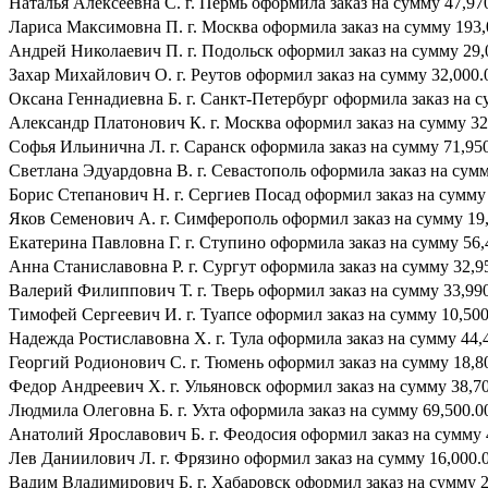
Наталья Алексеевна С. г. Пермь оформила заказ на сумму 47,970
Лариса Максимовна П. г. Москва оформила заказ на сумму 193,0
Андрей Николаевич П. г. Подольск оформил заказ на сумму 29,0
Захар Михайлович О. г. Реутов оформил заказ на сумму 32,000.0
Оксана Геннадиевна Б. г. Санкт-Петербург оформила заказ на су
Александр Платонович К. г. Москва оформил заказ на сумму 32,
Софья Ильинична Л. г. Саранск оформила заказ на сумму 71,950.
Светлана Эдуардовна В. г. Севастополь оформила заказ на сумму
Борис Степанович Н. г. Сергиев Посад оформил заказ на сумму 4
Яков Семенович А. г. Симферополь оформил заказ на сумму 19,
Екатерина Павловна Г. г. Ступино оформила заказ на сумму 56,4
Анна Станиславовна Р. г. Сургут оформила заказ на сумму 32,95
Валерий Филиппович Т. г. Тверь оформил заказ на сумму 33,990.
Тимофей Сергеевич И. г. Туапсе оформил заказ на сумму 10,500.
Надежда Ростиславовна Х. г. Тула оформила заказ на сумму 44,4
Георгий Родионович С. г. Тюмень оформил заказ на сумму 18,800
Федор Андреевич Х. г. Ульяновск оформил заказ на сумму 38,700
Людмила Олеговна Б. г. Ухта оформила заказ на сумму 69,500.00
Анатолий Ярославович Б. г. Феодосия оформил заказ на сумму 4
Лев Даниилович Л. г. Фрязино оформил заказ на сумму 16,000.0
Вадим Владимирович Б. г. Хабаровск оформил заказ на сумму 21