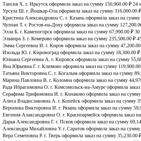
Таисия Х. г. Иркутск оформила заказ на сумму 150,960.00 ₽ 24 
Урсула Ш. г. Йошкар-Ола оформила заказ на сумму 316,000.00 ₽
Кристина Александровна С. г. Казань оформила заказ на сумму 
Чулпан Т. г. Ростов-на-Дону оформила заказ на сумму 127,200.0
Элла Б. г. Каменогорск оформила заказ на сумму 67,990.00 ₽ 30 
Эльвира З. г. Кемерово оформила заказ на сумму 235,500.00 ₽ 45
Эмма Сергеевна И. г. Киров оформила заказ на сумму 47,200.00 
Изольда Ю. г. Кировоград оформила заказ на сумму 18,300.00 ₽ 
Юлиана Сергеевна А. г. Кировск оформила заказ на сумму 55,600
Яна Юрьевна Г. г. Климово оформила заказ на сумму 119,900.00 
Татьяна Викторовна С. г. Когалым оформила заказ на сумму 89,
Марина Павловна В. г. Коломна оформила заказ на сумму 44,970
Рада Ибрагимовна О. г. Комсомольск-на-Амуре оформила заказ н
Серафима Трифимовна И. г. Конаково оформила заказ на сумму 1
Алиса Владиславовна А. г. Копейск оформила заказ на сумму 35,
Вероника Викторовна И. г. Рязань оформила заказ на сумму 59,9
Евгения Алаксандровна О. г. Красноармейск оформила заказ на 
Дарья Александровна Г. г. Псков оформила заказ на сумму 69,140
Александра Михайловна У. г. Саратов оформила заказ на сумму 3
Вера Семеновна Р. г. Тверь оформила заказ на сумму 35,230.00 ₽