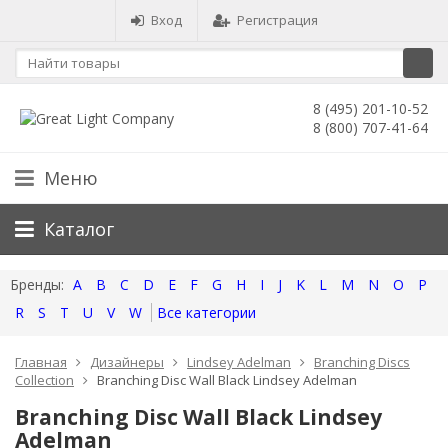
Вход
Регистрация
8 (495) 201-10-52
8 (800) 707-41-64
Меню
Каталог
A
B
C
D
E
F
G
H
I
J
K
L
M
N
O
P
R
S
T
U
V
W
Все категории
Главная
Дизайнеры
Lindsey Adelman
Branching Discs
Collection
Branching Disc Wall Black Lindsey Adelman
Branching Disc Wall Black Lindsey
Adelman