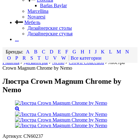
Barlas Baylar
Marcellina
Novaresi
Мебель
Дизайнерские столы
Дизайнерские стулья
...
A
B
C
D
E
F
G
H
I
J
K
L
M
N
O
P
R
S
T
U
V
W
Все категории
Главная
Дизайнеры
Nemo
Crown Collection
Люстра
Crown Magnum Chrome by Nemo
Люстра Crown Magnum Chrome by
Nemo
Артикул:
CN60237