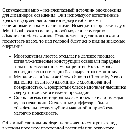
Окружающий мир – неисчерпаемый источник вдохновения
для дизайнеров освещения. Они используют естественные
краски и формы, наполняя интерьер необычными
сочетаниями и яркими акцентами. Немецкий творческий дуэт
Jehs + Laub взял за основу новой модели геометрию
обыкновенной снежинки. Если встать под светильником и
посмотреть вверх, то над головой будут ясно видны знакомые
очертания.
Многоярусная люстра отсылает в далекое прошлое,
когда тяжеловесные конструкции освещали парадные
залы и торжественные мероприятия. Но эта модель
выглядит легко и изящно благодаря строгим линиям.
Металлический каркас Crown Summa Chrome by Nemo
выполнен из литого алюминия с хромированной
поверхностью. Серебристый блеск наполняет льющийся
сверху поток света нежной прохладой.
Сорок восемь светодиодных лампочек венчают каждый
луч «снежинки». Стеклянные диффузоры были
обработаны пескоструйной машиной и приобрели
матовую поверхность.
Объемный светильник будет великолепно смотреться под
высоким потолком просторной гостиной или открытого