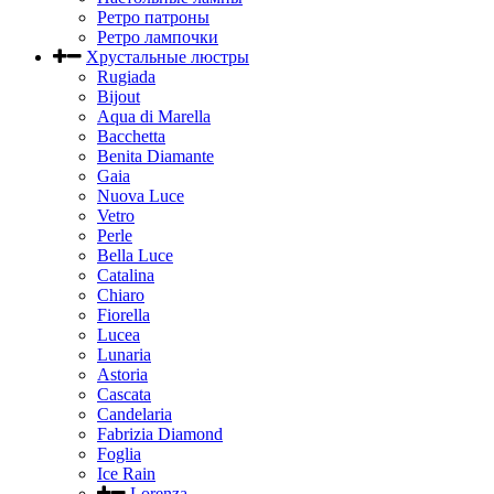
Ретро патроны
Ретро лампочки
Хрустальные люстры
Rugiada
Bijout
Aqua di Marella
Bacchetta
Benita Diamante
Gaia
Nuova Luce
Vetro
Perle
Bella Luce
Сatalina
Chiaro
Fiorella
Lucea
Lunaria
Astoria
Cascata
Candelaria
Fabrizia Diamond
Foglia
Ice Rain
Lorenza