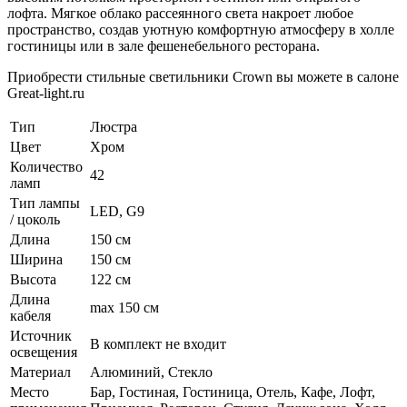
лофта. Мягкое облако рассеянного света накроет любое
пространство, создав уютную комфортную атмосферу в холле
гостиницы или в зале фешенебельного ресторана.
Приобрести стильные светильники Crown вы можете в салоне
Great-light.ru
Тип
Люстра
Цвет
Хром
Количество
42
ламп
Тип лампы
LED, G9
/ цоколь
Длина
150 см
Ширина
150 см
Высота
122 см
Длина
max 150 см
кабеля
Источник
В комплект не входит
освещения
Материал
Алюминий, Стекло
Место
Бар, Гостиная, Гостиница, Отель, Кафе, Лофт,