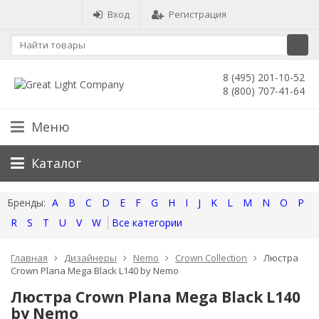
Вход
Регистрация
8 (495) 201-10-52
8 (800) 707-41-64
Меню
Каталог
A
B
C
D
E
F
G
H
I
J
K
L
M
N
O
P
R
S
T
U
V
W
Все категории
Главная
Дизайнеры
Nemo
Crown Collection
Люстра
Crown Plana Mega Black L140 by Nemo
Люстра Crown Plana Mega Black L140
by Nemo