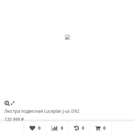
Люстра подвесная Luceplan J-us D92
135 999
₽
0
0
0
0
0
В корзину