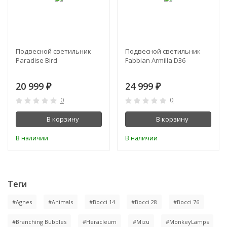
Подвесной светильник
Подвесной светильник
Paradise Bird
Fabbian Armilla D36
20 999
24 999
₽
₽
0
0
В корзину
В корзину
В наличии
В наличии
Теги
#Agnes
#Animals
#Bocci 14
#Bocci 28
#Bocci 76
#Branching Bubbles
#Heracleum
#Mizu
#MonkeyLamps