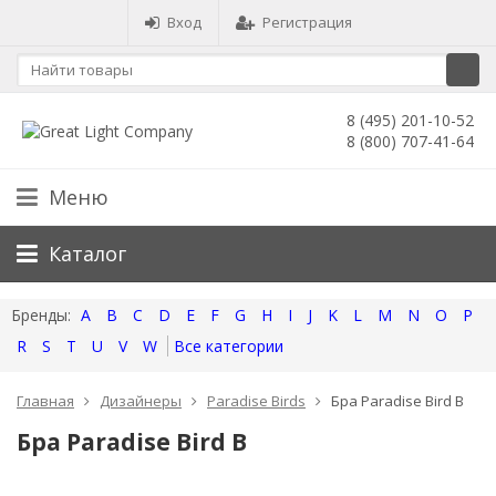
Вход
Регистрация
8 (495) 201-10-52
8 (800) 707-41-64
Меню
Каталог
A
B
C
D
E
F
G
H
I
J
K
L
M
N
O
P
R
S
T
U
V
W
Все категории
Главная
Дизайнеры
Paradise Birds
Бра Paradise Bird B
Бра Paradise Bird B