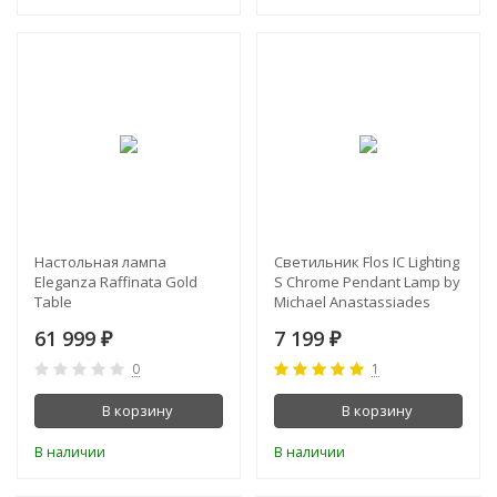
Настольная лампа
Светильник Flos IC Lighting
Eleganza Raffinata Gold
S Chrome Pendant Lamp by
Table
Michael Anastassiades
61 999
7 199
₽
₽
0
1
В корзину
В корзину
В наличии
В наличии