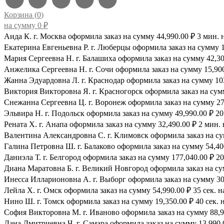
Корзина (
0
)
на сумму
0
₽
Аида К. г. Москва оформила заказ на сумму 44,990.00 ₽ 3 мин. 
Екатерина Евгеньевна Р. г. Люберцы оформила заказ на сумму 1
Мария Сергеевна H. г. Балашиха оформила заказ на сумму 42,300
Анжелика Сергеевна Н. г. Сочи оформила заказ на сумму 15,900.
Жанна Эдуардовна Л. г. Краснодар оформила заказ на сумму 103,
Виктория Викторовна Я. г. Красногорск оформила заказ на сумму
Снежанна Сергеевна Ц. г. Воронеж оформила заказ на сумму 27,
Эльвира Н. г. Подольск оформила заказ на сумму 49,990.00 ₽ 20 
Рената Х. г. Анапа оформила заказ на сумму 32,490.00 ₽ 2 мин. 
Валентина Александровна С. г. Климовск оформила заказ на сум
Галина Петровна Ш. г. Балаково оформила заказ на сумму 54,400
Даниэла Т. г. Белгород оформила заказ на сумму 177,040.00 ₽ 20
Диана Маратовна Б. г. Великий Новгород оформила заказ на сум
Инесса Илларионовна А. г. Выборг оформила заказ на сумму 30,
Лейла Х. г. Омск оформила заказ на сумму 54,990.00 ₽ 35 сек. н
Нино Ш. г. Томск оформила заказ на сумму 19,350.00 ₽ 40 сек. 
София Викторовна М. г. Иваново оформила заказ на сумму 88,99
Дана Дмитриевна Ч. г. Самара оформила заказ на сумму 13,990.0