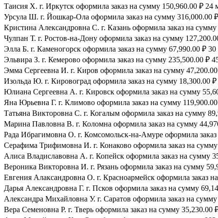
Таисия Х. г. Иркутск оформила заказ на сумму 150,960.00 ₽ 24 
Урсула Ш. г. Йошкар-Ола оформила заказ на сумму 316,000.00 ₽
Кристина Александровна С. г. Казань оформила заказ на сумму 
Чулпан Т. г. Ростов-на-Дону оформила заказ на сумму 127,200.0
Элла Б. г. Каменогорск оформила заказ на сумму 67,990.00 ₽ 30 
Эльвира З. г. Кемерово оформила заказ на сумму 235,500.00 ₽ 45
Эмма Сергеевна И. г. Киров оформила заказ на сумму 47,200.00 
Изольда Ю. г. Кировоград оформила заказ на сумму 18,300.00 ₽ 
Юлиана Сергеевна А. г. Кировск оформила заказ на сумму 55,600
Яна Юрьевна Г. г. Климово оформила заказ на сумму 119,900.00 
Татьяна Викторовна С. г. Когалым оформила заказ на сумму 89,
Марина Павловна В. г. Коломна оформила заказ на сумму 44,970
Рада Ибрагимовна О. г. Комсомольск-на-Амуре оформила заказ н
Серафима Трифимовна И. г. Конаково оформила заказ на сумму 1
Алиса Владиславовна А. г. Копейск оформила заказ на сумму 35,
Вероника Викторовна И. г. Рязань оформила заказ на сумму 59,9
Евгения Алаксандровна О. г. Красноармейск оформила заказ на 
Дарья Александровна Г. г. Псков оформила заказ на сумму 69,140
Александра Михайловна У. г. Саратов оформила заказ на сумму 3
Вера Семеновна Р. г. Тверь оформила заказ на сумму 35,230.00 ₽