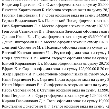
Владимир Сергеевич О. г. Омск оформил заказ на сумму 65,000.
Вячеслав Харитонович Б. г.Москва оформил заказ на сумму 28,7
Георгий Тимофеевич Т. г. Орел оформил заказ на сумму 34,990.0
Герман Владленович З. г. Павловский Посад оформил заказ на су
Глеб Харитонович Л. г. Москва оформил заказ на сумму 107,590.
Григорий Семенович В. г. Перславль-Залесский оформил заказ н
Даниил Ильич Б. г. Пермь оформил заказ на сумму 43,600.00 ₽ 1
Денис Викторович Ш. г. Москва оформил заказ на сумму 107,590
Дмитрий Сергеевич М. г. Подольск оформил заказ на сумму 28,4
Евгений Константинович Ч. г. Реутов оформил заказ на сумму 1
Егор Сергеевич Н. г. Санкт-Петербург оформил заказ на сумму 2
Елисей Кириллович Т. г. Москва оформил заказ на сумму 29,750.
Ефрим Х. г. Саранск оформил заказ на сумму 128,990.00 ₽ 20 се
Захар Юрьевич И. г. Севастополь оформил заказ на сумму 56,950
Иван Георгиевич Н. г. Сергиев Посад оформил заказ на сумму 39
Игнат Ибрагимович Р. г. Симферополь оформил заказ на сумму 8
Игорь Сергеевич М. г. Ступино оформил заказ на сумму 13,990.0
Илья Петрович З. г. Сургут оформил заказ на сумму 129,492.00 ₽
Кирилл Гавриилович Д. г. Тверь оформил заказ на сумму 19,000.
Константин Эрнестович Л. г. Туапсе оформил заказ на сумму 72,