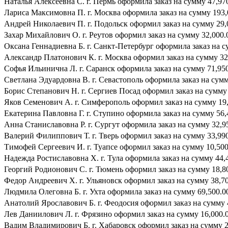
Наталья Алексеевна С. г. Пермь оформила заказ на сумму 47,970
Лариса Максимовна П. г. Москва оформила заказ на сумму 193,0
Андрей Николаевич П. г. Подольск оформил заказ на сумму 29,0
Захар Михайлович О. г. Реутов оформил заказ на сумму 32,000.0
Оксана Геннадиевна Б. г. Санкт-Петербург оформила заказ на су
Александр Платонович К. г. Москва оформил заказ на сумму 32,
Софья Ильинична Л. г. Саранск оформила заказ на сумму 71,950.
Светлана Эдуардовна В. г. Севастополь оформила заказ на сумму
Борис Степанович Н. г. Сергиев Посад оформил заказ на сумму 4
Яков Семенович А. г. Симферополь оформил заказ на сумму 19,
Екатерина Павловна Г. г. Ступино оформила заказ на сумму 56,4
Анна Станиславовна Р. г. Сургут оформила заказ на сумму 32,95
Валерий Филиппович Т. г. Тверь оформил заказ на сумму 33,990.
Тимофей Сергеевич И. г. Туапсе оформил заказ на сумму 10,500.
Надежда Ростиславовна Х. г. Тула оформила заказ на сумму 44,4
Георгий Родионович С. г. Тюмень оформил заказ на сумму 18,800
Федор Андреевич Х. г. Ульяновск оформил заказ на сумму 38,700
Людмила Олеговна Б. г. Ухта оформила заказ на сумму 69,500.00
Анатолий Ярославович Б. г. Феодосия оформил заказ на сумму 4
Лев Даниилович Л. г. Фрязино оформил заказ на сумму 16,000.0
Вадим Владимирович Б. г. Хабаровск оформил заказ на сумму 21