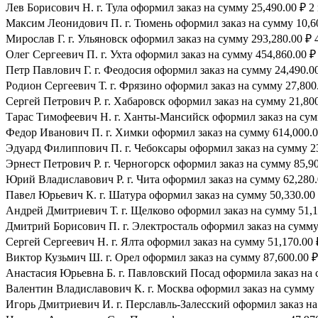
Лев Борисович Н. г. Тула оформил заказ на сумму 25,490.00 ₽ 2
Максим Леонидович П. г. Тюмень оформил заказ на сумму 10,60
Мирослав Г. г. Ульяновск оформил заказ на сумму 293,280.00 ₽ 
Олег Сергеевич П. г. Ухта оформил заказ на сумму 454,860.00 ₽
Петр Павлович Г. г. Феодосия оформил заказ на сумму 24,490.00
Родион Сергеевич Т. г. Фрязино оформил заказ на сумму 27,800.
Сергей Петрович Р. г. Хабаровск оформил заказ на сумму 21,800
Тарас Тимофеевич Н. г. Ханты-Мансийск оформил заказ на сумм
Федор Иванович П. г. Химки оформил заказ на сумму 614,000.0
Эдуард Филиппович П. г. Чебоксары оформил заказ на сумму 23
Эрнест Петрович Р. г. Черногорск оформил заказ на сумму 85,90
Юрий Владиславович Р. г. Чита оформил заказ на сумму 62,280.
Павел Юрьевич К. г. Шатура оформил заказ на сумму 50,330.00 
Андрей Дмитриевич Т. г. Щелково оформил заказ на сумму 51,17
Дмитрий Борисович П. г. Электросталь оформил заказ на сумму 
Сергей Сергеевич Н. г. Ялта оформил заказ на сумму 51,170.00 
Виктор Кузьмич Ш. г. Орел оформил заказ на сумму 87,600.00 ₽
Анастасия Юрьевна Б. г. Павловский Посад оформила заказ на с
Валентин Владиславович К. г. Москва оформил заказ на сумму 1
Игорь Дмитриевич И. г. Перславль-Залесский оформил заказ на 