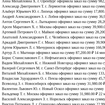
Анна Михайловна Х. г. Оренбург оформила заказ на сумму 982,4
Александр Дмитриевич Т. г. Лермонтов оформил заказ на сумму 
Альберт Юрьевич Ю. г. Липецк оформил заказ на сумму 17,800.
Андрей Александрович З. г. Лобня оформил заказ на сумму 36,9
Антон Сергеевич К. г. Лыткарино оформил заказ на сумму 28,20
Арсен Маратович Х. г. Москва оформил заказ на сумму 39,900.0
Артемий Петрович О. г. Майкоп оформил заказ на сумму 28,200.
Анатолий Александрович Е. г. Челябинск оформил заказ на сумм
Аркадий Дмитриевич Г. г. Миасс оформил заказ на сумму 39,900
Артем Юрьевич Л. г. Мичуринск оформил заказ на сумму 166,90
Артур Л. г. Мытищи оформил заказ на сумму 87,200.00 ₽ 14 мин
Борис Станиславович Г. г. Нефтьюганск оформил заказ на сумму
Вадим Михайлович К. г. Нижний Новгород оформил заказ на су
Валерий Сегргеевич М. г. Санкт-Петербург оформил заказ на су
Виталий Михайлович Б. г. Москва оформил заказ на сумму 133,7
Владислав Эдуардович О. г. Пенза оформил заказ на сумму 45,7
Всеволод З. г. Новосибирск оформил заказ на сумму 31,980.00 ₽
Валентин Львович Ю. г. Новый Оскол оформил заказ на сумму 4
Вальдемар Т. г. Москва оформил заказ на сумму 31,980.00 ₽ 22 
Василий Александрович З. г. Норильск оформил заказ на сумму 
Виктор Петрович Л. г. Одинцово оформил заказ на сумму 22,990