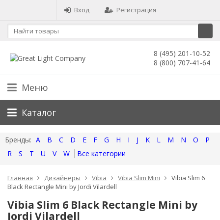
Вход
Регистрация
8 (495) 201-10-52
8 (800) 707-41-64
Меню
Каталог
A
B
C
D
E
F
G
H
I
J
K
L
M
N
O
P
R
S
T
U
V
W
Все категории
Главная
Дизайнеры
Vibia
Vibia Slim Mini
Vibia Slim 6
Black Rectangle Mini by Jordi Vilardell
Vibia Slim 6 Black Rectangle Mini by
Jordi Vilardell