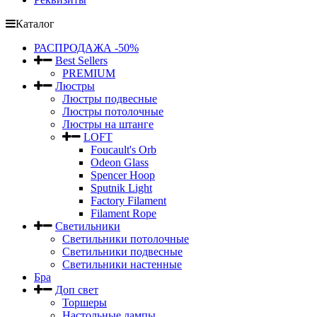
Каталог
РАСПРОДАЖА -50%
Best Sellers
PREMIUM
Люстры
Люстры подвесные
Люстры потолочные
Люстры на штанге
LOFT
Foucault's Orb
Odeon Glass
Spencer Hoop
Sputnik Light
Factory Filament
Filament Rope
Светильники
Светильники потолочные
Светильники подвесные
Светильники настенные
Бра
Доп свет
Торшеры
Настольные лампы