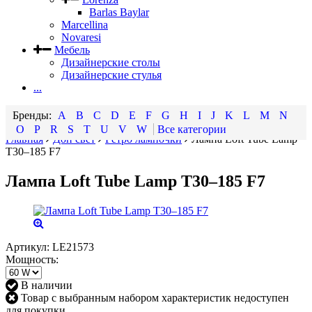
Barlas Baylar
Marcellina
Novaresi
Мебель
Дизайнерские столы
Дизайнерские стулья
...
A
B
C
D
E
F
G
H
I
J
K
L
M
N
O
P
R
S
T
U
V
W
Все категории
Главная
Доп свет
Ретро лампочки
Лампа Loft Tube Lamp
T30–185 F7
Лампа Loft Tube Lamp T30–185 F7
Артикул:
LE21573
Мощность:
В наличии
Товар с выбранным набором характеристик недоступен
для покупки