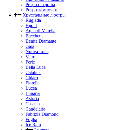
Ретро патроны
Ретро лампочки
Хрустальные люстры
Rugiada
Bijout
Aqua di Marella
Bacchetta
Benita Diamante
Gaia
Nuova Luce
Vetro
Perle
Bella Luce
Сatalina
Chiaro
Fiorella
Lucea
Lunaria
Astoria
Cascata
Candelaria
Fabrizia Diamond
Foglia
Ice Rain
Lorenza