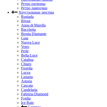
Ретро патроны
Ретро лампочки
Хрустальные люстры
Rugiada
Bijout
Aqua di Marella
Bacchetta
Benita Diamante
Gaia
Nuova Luce
Vetro
Perle
Bella Luce
Сatalina
Chiaro
Fiorella
Lucea
Lunaria
Astoria
Cascata
Candelaria
Fabrizia Diamond
Foglia
Ice Rain
Lorenza