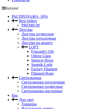
Каталог
РАСПРОДАЖА -50%
Best Sellers
PREMIUM
Люстры
Люстры подвесные
Люстры потолочные
Люстры на штанге
LOFT
Foucault's Orb
Odeon Glass
Spencer Hoop
Sputnik Light
Factory Filament
Filament Rope
Светильники
Светильники потолочные
Светильники подвесные
Светильники настенные
Бра
Доп свет
Торшеры
Настольные лампы