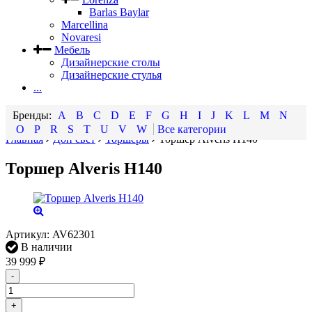
Barlas Baylar
Marcellina
Novaresi
Мебель
Дизайнерские столы
Дизайнерские стулья
...
A
B
C
D
E
F
G
H
I
J
K
L
M
N
O
P
R
S
T
U
V
W
Все категории
Главная
Доп свет
Торшеры
Торшер Alveris H140
Торшер Alveris H140
Артикул:
AV62301
В наличии
39 999
₽
-
+