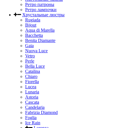
Ретро патроны
Ретро лампочки
Хрустальные люстры
Rugiada
Bijout
Aqua di Marella
Bacchetta
Benita Diamante
Gaia
Nuova Luce
Vetro
Perle
Bella Luce
Сatalina
Chiaro
Fiorella
Lucea
Lunaria
Astoria
Cascata
Candelaria
Fabrizia Diamond
Foglia
Ice Rain
Lorenza