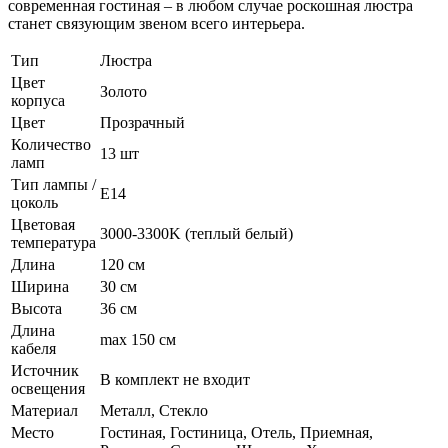
современная гостиная – в любом случае роскошная люстра
станет связующим звеном всего интерьера.
Тип
Люстра
Цвет
Золото
корпуса
Цвет
Прозрачный
Количество
13 шт
ламп
Тип лампы /
E14
цоколь
Цветовая
3000-3300K (теплый белый)
температура
Длина
120 см
Ширина
30 см
Высота
36 см
Длина
max 150 см
кабеля
Источник
В комплект не входит
освещения
Материал
Металл, Стекло
Место
Гостиная, Гостиница, Отель, Приемная,