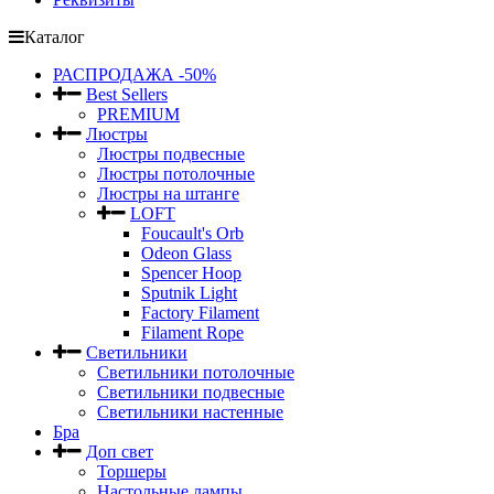
Каталог
РАСПРОДАЖА -50%
Best Sellers
PREMIUM
Люстры
Люстры подвесные
Люстры потолочные
Люстры на штанге
LOFT
Foucault's Orb
Odeon Glass
Spencer Hoop
Sputnik Light
Factory Filament
Filament Rope
Светильники
Светильники потолочные
Светильники подвесные
Светильники настенные
Бра
Доп свет
Торшеры
Настольные лампы