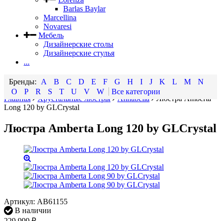
Barlas Baylar
Marcellina
Novaresi
Мебель
Дизайнерские столы
Дизайнерские стулья
...
A
B
C
D
E
F
G
H
I
J
K
L
M
N
O
P
R
S
T
U
V
W
Все категории
Главная
Хрустальные люстры
Annabella
Люстра Amberta
Long 120 by GLCrystal
Люстра Amberta Long 120 by GLCrystal
Артикул:
AB61155
В наличии
229 999
₽