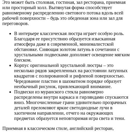
Это может быть столовая, гостиная, зал ресторана, приемная
или просторный холл. Вытянутая форма способствует
равномерному распределению светового потока вдоль всей
рабочей поверхности – будь это обеденная зона или зал для
переговоров.
В интерьере классическая люстра играет особую роль.
Благодаря ее присутствию образуется изысканная
атмосфера даже в современной, минималистской
обстановке. Сияющая золотом латунь в сочетании с
хрустальными подвесками дополняет освещение мягким
блеском.
Корпус оригинальной хрустальной люстры – это
несколько рядов закрепленных на расстоянии латунных
квадратов с полированной и рифленой поверхностью.
Чередование пластин в шахматном порядке образует
необычный рисунок, привлекающий внимание.
Подвески из муранского стекла равномерно
распределены внутри каркаса и гирляндами спускаются
вниз. Многочисленные грани удивительно прозрачных
деталей преломляют яркие светодиодные лучи в
хаотичном направлении, отчего на окружающих
предметах образуется неповторимая игра света и тени.
Приемная в классическом стиле, английский ресторан,