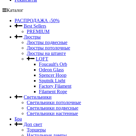
Каталог
РАСПРОДАЖА -50%
Best Sellers
PREMIUM
Люстры
Люстры подвесные
Люстры потолочные
Люстры на штанге
LOFT
Foucault's Orb
Odeon Glass
Spencer Hoop
Sputnik Light
Factory Filament
Filament Rope
Светильники
Светильники потолочные
Светильники подвесные
Светильники настенные
Бра
Доп свет
Торшеры
Настольные лампы