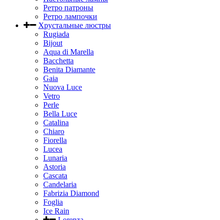
Ретро патроны
Ретро лампочки
Хрустальные люстры
Rugiada
Bijout
Aqua di Marella
Bacchetta
Benita Diamante
Gaia
Nuova Luce
Vetro
Perle
Bella Luce
Сatalina
Chiaro
Fiorella
Lucea
Lunaria
Astoria
Cascata
Candelaria
Fabrizia Diamond
Foglia
Ice Rain
Lorenza