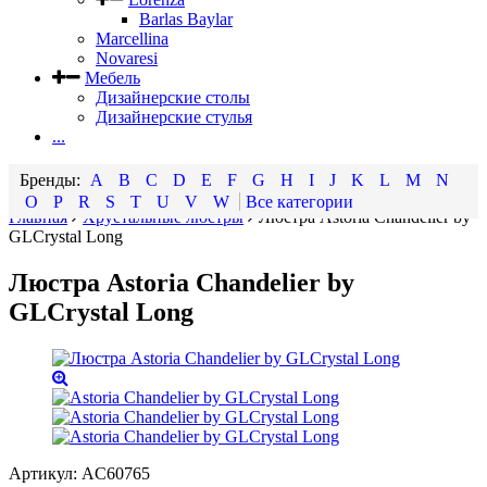
Barlas Baylar
Marcellina
Novaresi
Мебель
Дизайнерские столы
Дизайнерские стулья
...
A
B
C
D
E
F
G
H
I
J
K
L
M
N
O
P
R
S
T
U
V
W
Все категории
Главная
Хрустальные люстры
Люстра Astoria Chandelier by
GLCrystal Long
Люстра Astoria Chandelier by
GLCrystal Long
Артикул:
AC60765