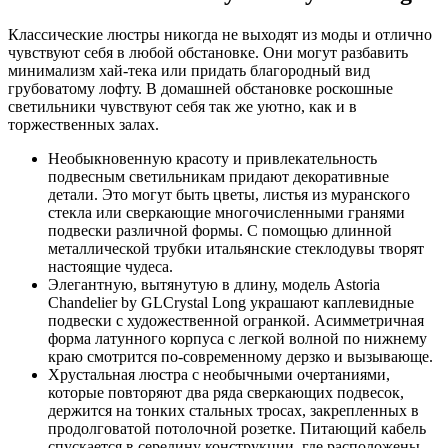
Классические люстры никогда не выходят из моды и отлично
чувствуют себя в любой обстановке. Они могут разбавить
минимализм хай-тека или придать благородный вид
грубоватому лофту. В домашней обстановке роскошные
светильники чувствуют себя так же уютно, как и в
торжественных залах.
Необыкновенную красоту и привлекательность
подвесным светильникам придают декоративные
детали. Это могут быть цветы, листья из муранского
стекла или сверкающие многочисленными гранями
подвески различной формы. С помощью длинной
металлической трубки итальянские стеклодувы творят
настоящие чудеса.
Элегантную, вытянутую в длину, модель Astoria
Chandelier by GLCrystal Long украшают каплевидные
подвески с художественной огранкой. Асимметричная
форма латунного корпуса с легкой волной по нижнему
краю смотрится по-современному дерзко и вызывающе.
Хрустальная люстра с необычными очертаниями,
которые повторяют два ряда сверкающих подвесок,
держится на тонких стальных тросах, закрепленных в
продолговатой потолочной розетке. Питающий кабель
спускается в середину конструкции, где расположены