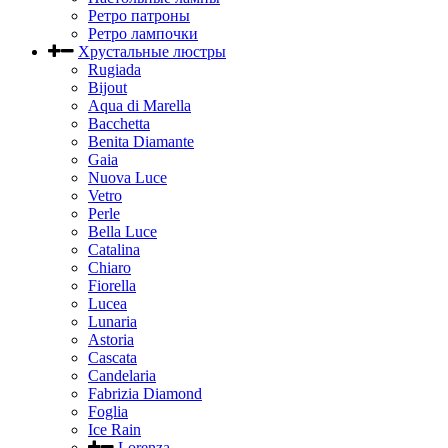
Ретро патроны
Ретро лампочки
Хрустальные люстры
Rugiada
Bijout
Aqua di Marella
Bacchetta
Benita Diamante
Gaia
Nuova Luce
Vetro
Perle
Bella Luce
Сatalina
Chiaro
Fiorella
Lucea
Lunaria
Astoria
Cascata
Candelaria
Fabrizia Diamond
Foglia
Ice Rain
Lorenza