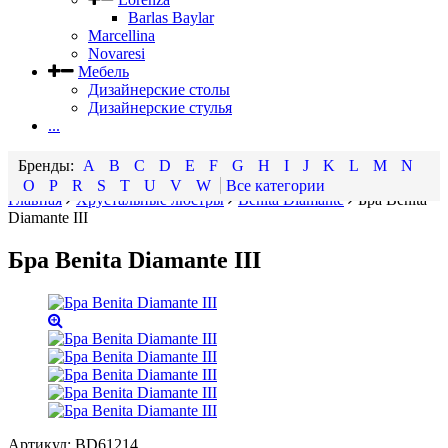
Barlas Baylar
Marcellina
Novaresi
Мебель
Дизайнерские столы
Дизайнерские стулья
...
A
B
C
D
E
F
G
H
I
J
K
L
M
N
O
P
R
S
T
U
V
W
Все категории
Главная
Хрустальные люстры
Benita Diamante
Бра Benita
Diamante III
Бра Benita Diamante III
Артикул:
BD61214