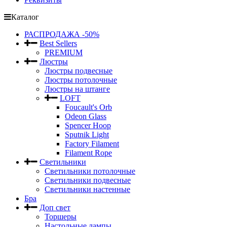
Каталог
РАСПРОДАЖА -50%
Best Sellers
PREMIUM
Люстры
Люстры подвесные
Люстры потолочные
Люстры на штанге
LOFT
Foucault's Orb
Odeon Glass
Spencer Hoop
Sputnik Light
Factory Filament
Filament Rope
Светильники
Светильники потолочные
Светильники подвесные
Светильники настенные
Бра
Доп свет
Торшеры
Настольные лампы