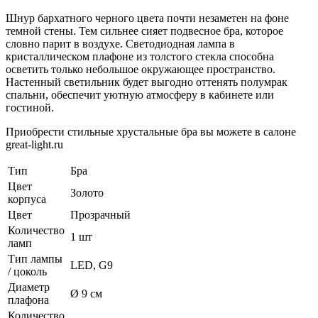
Шнур бархатного черного цвета почти незаметен на фоне
темной стены. Тем сильнее сияет подвесное бра, которое
словно парит в воздухе. Светодиодная лампа в
кристаллическом плафоне из толстого стекла способна
осветить только небольшое окружающее пространство.
Настенный светильник будет выгодно оттенять полумрак
спальни, обеспечит уютную атмосферу в кабинете или
гостиной.
Приобрести стильные хрустальные бра вы можете в салоне
great-light.ru
Тип
Бра
Цвет
Золото
корпуса
Цвет
Прозрачный
Количество
1 шт
ламп
Тип лампы
LED, G9
/ цоколь
Диаметр
Ø 9 см
плафона
Количество