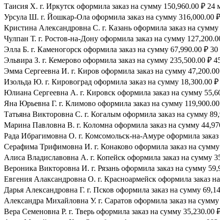
Таисия Х. г. Иркутск оформила заказ на сумму 150,960.00 ₽ 24 
Урсула Ш. г. Йошкар-Ола оформила заказ на сумму 316,000.00 ₽
Кристина Александровна С. г. Казань оформила заказ на сумму 
Чулпан Т. г. Ростов-на-Дону оформила заказ на сумму 127,200.0
Элла Б. г. Каменогорск оформила заказ на сумму 67,990.00 ₽ 30 
Эльвира З. г. Кемерово оформила заказ на сумму 235,500.00 ₽ 45
Эмма Сергеевна И. г. Киров оформила заказ на сумму 47,200.00 
Изольда Ю. г. Кировоград оформила заказ на сумму 18,300.00 ₽ 
Юлиана Сергеевна А. г. Кировск оформила заказ на сумму 55,600
Яна Юрьевна Г. г. Климово оформила заказ на сумму 119,900.00 
Татьяна Викторовна С. г. Когалым оформила заказ на сумму 89,
Марина Павловна В. г. Коломна оформила заказ на сумму 44,970
Рада Ибрагимовна О. г. Комсомольск-на-Амуре оформила заказ н
Серафима Трифимовна И. г. Конаково оформила заказ на сумму 1
Алиса Владиславовна А. г. Копейск оформила заказ на сумму 35,
Вероника Викторовна И. г. Рязань оформила заказ на сумму 59,9
Евгения Алаксандровна О. г. Красноармейск оформила заказ на 
Дарья Александровна Г. г. Псков оформила заказ на сумму 69,140
Александра Михайловна У. г. Саратов оформила заказ на сумму 3
Вера Семеновна Р. г. Тверь оформила заказ на сумму 35,230.00 ₽