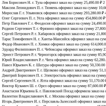
Лев Борисович Н. г. Тула оформил заказ на сумму 25,490.00 ₽ 2
Максим Леонидович П. г. Тюмень оформил заказ на сумму 10,60
Мирослав Г. г. Ульяновск оформил заказ на сумму 293,280.00 ₽ 
Олег Сергеевич П. г. Ухта оформил заказ на сумму 454,860.00 ₽
Петр Павлович Г. г. Феодосия оформил заказ на сумму 24,490.00
Родион Сергеевич Т. г. Фрязино оформил заказ на сумму 27,800.
Сергей Петрович Р. г. Хабаровск оформил заказ на сумму 21,800
Тарас Тимофеевич Н. г. Ханты-Мансийск оформил заказ на сумм
Федор Иванович П. г. Химки оформил заказ на сумму 614,000.0
Эдуард Филиппович П. г. Чебоксары оформил заказ на сумму 23
Эрнест Петрович Р. г. Черногорск оформил заказ на сумму 85,90
Юрий Владиславович Р. г. Чита оформил заказ на сумму 62,280.
Павел Юрьевич К. г. Шатура оформил заказ на сумму 50,330.00 
Андрей Дмитриевич Т. г. Щелково оформил заказ на сумму 51,17
Дмитрий Борисович П. г. Электросталь оформил заказ на сумму 
Сергей Сергеевич Н. г. Ялта оформил заказ на сумму 51,170.00 
Виктор Кузьмич Ш. г. Орел оформил заказ на сумму 87,600.00 ₽
Анастасия Юрьевна Б. г. Павловский Посад оформила заказ на с
Валентин Владиславович К. г. Москва оформил заказ на сумму 1
Игорь Дмитриевич И. г. Перславль-Залесский оформил заказ на 