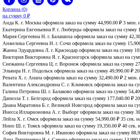
Корзина (
0
)
на сумму
0
₽
Аида К. г. Москва оформила заказ на сумму 44,990.00 ₽ 3 мин. 
Екатерина Евгеньевна Р. г. Люберцы оформила заказ на сумму 1
Мария Сергеевна H. г. Балашиха оформила заказ на сумму 42,300
Анжелика Сергеевна Н. г. Сочи оформила заказ на сумму 15,900.
Жанна Эдуардовна Л. г. Краснодар оформила заказ на сумму 103,
Виктория Викторовна Я. г. Красногорск оформила заказ на сумму
Снежанна Сергеевна Ц. г. Воронеж оформила заказ на сумму 27,
Эльвира Н. г. Подольск оформила заказ на сумму 49,990.00 ₽ 20 
Рената Х. г. Анапа оформила заказ на сумму 32,490.00 ₽ 2 мин. 
Валентина Александровна С. г. Климовск оформила заказ на сум
Галина Петровна Ш. г. Балаково оформила заказ на сумму 54,400
Даниэла Т. г. Белгород оформила заказ на сумму 177,040.00 ₽ 20
Диана Маратовна Б. г. Великий Новгород оформила заказ на сум
Инесса Илларионовна А. г. Выборг оформила заказ на сумму 30,
Лейла Х. г. Омск оформила заказ на сумму 54,990.00 ₽ 35 сек. н
Нино Ш. г. Томск оформила заказ на сумму 19,350.00 ₽ 40 сек. 
София Викторовна М. г. Иваново оформила заказ на сумму 88,99
Дана Дмитриевна Ч. г. Самара оформила заказ на сумму 13,990.0