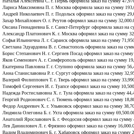
Наталья Алексеевна С. г. Пермь оформила заказ на сумму 47,970
Лариса Максимовна П. г. Москва оформила заказ на сумму 193,0
Андрей Николаевич П. г. Подольск оформил заказ на сумму 29,0
Захар Михайлович О. г. Реутов оформил заказ на сумму 32,000.0
Оксана Геннадиевна Б. г. Санкт-Петербург оформила заказ на су
Александр Платонович К. г. Москва оформил заказ на сумму 32,
Софья Ильинична Л. г. Саранск оформила заказ на сумму 71,950.
Светлана Эдуардовна В. г. Севастополь оформила заказ на сумму
Борис Степанович Н. г. Сергиев Посад оформил заказ на сумму 4
Яков Семенович А. г. Симферополь оформил заказ на сумму 19,
Екатерина Павловна Г. г. Ступино оформила заказ на сумму 56,4
Анна Станиславовна Р. г. Сургут оформила заказ на сумму 32,95
Валерий Филиппович Т. г. Тверь оформил заказ на сумму 33,990.
Тимофей Сергеевич И. г. Туапсе оформил заказ на сумму 10,500.
Надежда Ростиславовна Х. г. Тула оформила заказ на сумму 44,4
Георгий Родионович С. г. Тюмень оформил заказ на сумму 18,800
Федор Андреевич Х. г. Ульяновск оформил заказ на сумму 38,700
Людмила Олеговна Б. г. Ухта оформила заказ на сумму 69,500.00
Анатолий Ярославович Б. г. Феодосия оформил заказ на сумму 4
Лев Даниилович Л. г. Фрязино оформил заказ на сумму 16,000.0
Вадим Владимирович Б. г. Хабаровск оформил заказ на сумму 21