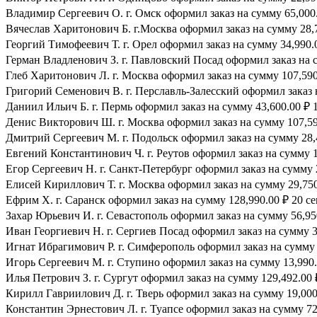
Владимир Сергеевич О. г. Омск оформил заказ на сумму 65,000.
Вячеслав Харитонович Б. г.Москва оформил заказ на сумму 28,7
Георгий Тимофеевич Т. г. Орел оформил заказ на сумму 34,990.0
Герман Владленович З. г. Павловский Посад оформил заказ на су
Глеб Харитонович Л. г. Москва оформил заказ на сумму 107,590.
Григорий Семенович В. г. Перславль-Залесский оформил заказ н
Даниил Ильич Б. г. Пермь оформил заказ на сумму 43,600.00 ₽ 1
Денис Викторович Ш. г. Москва оформил заказ на сумму 107,590
Дмитрий Сергеевич М. г. Подольск оформил заказ на сумму 28,4
Евгений Константинович Ч. г. Реутов оформил заказ на сумму 1
Егор Сергеевич Н. г. Санкт-Петербург оформил заказ на сумму 2
Елисей Кириллович Т. г. Москва оформил заказ на сумму 29,750.
Ефрим Х. г. Саранск оформил заказ на сумму 128,990.00 ₽ 20 се
Захар Юрьевич И. г. Севастополь оформил заказ на сумму 56,950
Иван Георгиевич Н. г. Сергиев Посад оформил заказ на сумму 39
Игнат Ибрагимович Р. г. Симферополь оформил заказ на сумму 8
Игорь Сергеевич М. г. Ступино оформил заказ на сумму 13,990.0
Илья Петрович З. г. Сургут оформил заказ на сумму 129,492.00 ₽
Кирилл Гавриилович Д. г. Тверь оформил заказ на сумму 19,000.
Константин Эрнестович Л. г. Туапсе оформил заказ на сумму 72,