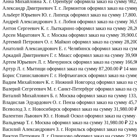
Анна Михайловна Х. г. Оренбург оформила заказ на сумму 982,4
Александр Дмитриевич Т. г. Лермонтов оформил заказ на сумму 
Альберт Юрьевич Ю. г. Липецк оформил заказ на сумму 17,800.
Андрей Александрович З. г. Лобня оформил заказ на сумму 36,9
Антон Сергеевич К. г. Лыткарино оформил заказ на сумму 28,20
Арсен Маратович Х. г. Москва оформил заказ на сумму 39,900.0
Артемий Петрович О. г. Майкоп оформил заказ на сумму 28,200.
Анатолий Александрович Е. г. Челябинск оформил заказ на сумм
Аркадий Дмитриевич Г. г. Миасс оформил заказ на сумму 39,900
Артем Юрьевич Л. г. Мичуринск оформил заказ на сумму 166,90
Артур Л. г. Мытищи оформил заказ на сумму 87,200.00 ₽ 14 мин
Борис Станиславович Г. г. Нефтьюганск оформил заказ на сумму
Вадим Михайлович К. г. Нижний Новгород оформил заказ на су
Валерий Сегргеевич М. г. Санкт-Петербург оформил заказ на су
Виталий Михайлович Б. г. Москва оформил заказ на сумму 133,7
Владислав Эдуардович О. г. Пенза оформил заказ на сумму 45,7
Всеволод З. г. Новосибирск оформил заказ на сумму 31,980.00 ₽
Валентин Львович Ю. г. Новый Оскол оформил заказ на сумму 4
Вальдемар Т. г. Москва оформил заказ на сумму 31,980.00 ₽ 22 
Василий Александрович З. г. Норильск оформил заказ на сумму 
Виктор Петрович Л. г. Одинцово оформил заказ на сумму 22,990