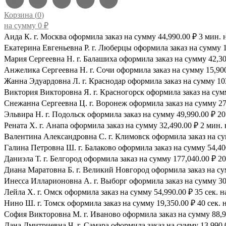
Корзина (
0
)
на сумму
0
₽
Аида К. г. Москва оформила заказ на сумму 44,990.00 ₽ 3 мин. 
Екатерина Евгеньевна Р. г. Люберцы оформила заказ на сумму 1
Мария Сергеевна H. г. Балашиха оформила заказ на сумму 42,300
Анжелика Сергеевна Н. г. Сочи оформила заказ на сумму 15,900.
Жанна Эдуардовна Л. г. Краснодар оформила заказ на сумму 103,
Виктория Викторовна Я. г. Красногорск оформила заказ на сумму
Снежанна Сергеевна Ц. г. Воронеж оформила заказ на сумму 27,
Эльвира Н. г. Подольск оформила заказ на сумму 49,990.00 ₽ 20 
Рената Х. г. Анапа оформила заказ на сумму 32,490.00 ₽ 2 мин. 
Валентина Александровна С. г. Климовск оформила заказ на сум
Галина Петровна Ш. г. Балаково оформила заказ на сумму 54,400
Даниэла Т. г. Белгород оформила заказ на сумму 177,040.00 ₽ 20
Диана Маратовна Б. г. Великий Новгород оформила заказ на сум
Инесса Илларионовна А. г. Выборг оформила заказ на сумму 30,
Лейла Х. г. Омск оформила заказ на сумму 54,990.00 ₽ 35 сек. н
Нино Ш. г. Томск оформила заказ на сумму 19,350.00 ₽ 40 сек. 
София Викторовна М. г. Иваново оформила заказ на сумму 88,99
Дана Дмитриевна Ч. г. Самара оформила заказ на сумму 13,990.0