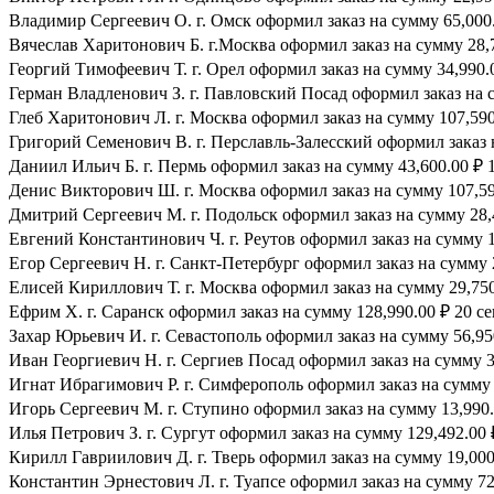
Владимир Сергеевич О. г. Омск оформил заказ на сумму 65,000.
Вячеслав Харитонович Б. г.Москва оформил заказ на сумму 28,7
Георгий Тимофеевич Т. г. Орел оформил заказ на сумму 34,990.0
Герман Владленович З. г. Павловский Посад оформил заказ на су
Глеб Харитонович Л. г. Москва оформил заказ на сумму 107,590.
Григорий Семенович В. г. Перславль-Залесский оформил заказ н
Даниил Ильич Б. г. Пермь оформил заказ на сумму 43,600.00 ₽ 1
Денис Викторович Ш. г. Москва оформил заказ на сумму 107,590
Дмитрий Сергеевич М. г. Подольск оформил заказ на сумму 28,4
Евгений Константинович Ч. г. Реутов оформил заказ на сумму 1
Егор Сергеевич Н. г. Санкт-Петербург оформил заказ на сумму 2
Елисей Кириллович Т. г. Москва оформил заказ на сумму 29,750.
Ефрим Х. г. Саранск оформил заказ на сумму 128,990.00 ₽ 20 се
Захар Юрьевич И. г. Севастополь оформил заказ на сумму 56,950
Иван Георгиевич Н. г. Сергиев Посад оформил заказ на сумму 39
Игнат Ибрагимович Р. г. Симферополь оформил заказ на сумму 8
Игорь Сергеевич М. г. Ступино оформил заказ на сумму 13,990.0
Илья Петрович З. г. Сургут оформил заказ на сумму 129,492.00 ₽
Кирилл Гавриилович Д. г. Тверь оформил заказ на сумму 19,000.
Константин Эрнестович Л. г. Туапсе оформил заказ на сумму 72,