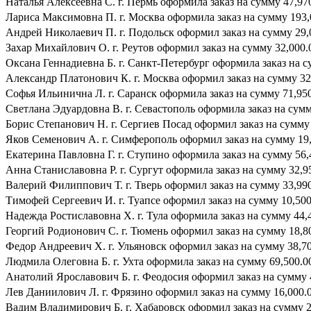
Наталья Алексеевна С. г. Пермь оформила заказ на сумму 47,970
Лариса Максимовна П. г. Москва оформила заказ на сумму 193,0
Андрей Николаевич П. г. Подольск оформил заказ на сумму 29,0
Захар Михайлович О. г. Реутов оформил заказ на сумму 32,000.0
Оксана Геннадиевна Б. г. Санкт-Петербург оформила заказ на су
Александр Платонович К. г. Москва оформил заказ на сумму 32,
Софья Ильинична Л. г. Саранск оформила заказ на сумму 71,950.
Светлана Эдуардовна В. г. Севастополь оформила заказ на сумму
Борис Степанович Н. г. Сергиев Посад оформил заказ на сумму 4
Яков Семенович А. г. Симферополь оформил заказ на сумму 19,
Екатерина Павловна Г. г. Ступино оформила заказ на сумму 56,4
Анна Станиславовна Р. г. Сургут оформила заказ на сумму 32,95
Валерий Филиппович Т. г. Тверь оформил заказ на сумму 33,990.
Тимофей Сергеевич И. г. Туапсе оформил заказ на сумму 10,500.
Надежда Ростиславовна Х. г. Тула оформила заказ на сумму 44,4
Георгий Родионович С. г. Тюмень оформил заказ на сумму 18,800
Федор Андреевич Х. г. Ульяновск оформил заказ на сумму 38,700
Людмила Олеговна Б. г. Ухта оформила заказ на сумму 69,500.00
Анатолий Ярославович Б. г. Феодосия оформил заказ на сумму 4
Лев Даниилович Л. г. Фрязино оформил заказ на сумму 16,000.0
Вадим Владимирович Б. г. Хабаровск оформил заказ на сумму 21