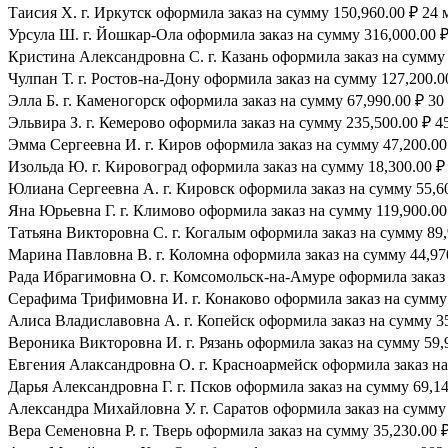
Таисия Х. г. Иркутск оформила заказ на сумму 150,960.00 ₽ 24 
Урсула Ш. г. Йошкар-Ола оформила заказ на сумму 316,000.00 ₽
Кристина Александровна С. г. Казань оформила заказ на сумму 
Чулпан Т. г. Ростов-на-Дону оформила заказ на сумму 127,200.0
Элла Б. г. Каменогорск оформила заказ на сумму 67,990.00 ₽ 30 
Эльвира З. г. Кемерово оформила заказ на сумму 235,500.00 ₽ 45
Эмма Сергеевна И. г. Киров оформила заказ на сумму 47,200.00 
Изольда Ю. г. Кировоград оформила заказ на сумму 18,300.00 ₽ 
Юлиана Сергеевна А. г. Кировск оформила заказ на сумму 55,600
Яна Юрьевна Г. г. Климово оформила заказ на сумму 119,900.00 
Татьяна Викторовна С. г. Когалым оформила заказ на сумму 89,
Марина Павловна В. г. Коломна оформила заказ на сумму 44,970
Рада Ибрагимовна О. г. Комсомольск-на-Амуре оформила заказ н
Серафима Трифимовна И. г. Конаково оформила заказ на сумму 1
Алиса Владиславовна А. г. Копейск оформила заказ на сумму 35,
Вероника Викторовна И. г. Рязань оформила заказ на сумму 59,9
Евгения Алаксандровна О. г. Красноармейск оформила заказ на 
Дарья Александровна Г. г. Псков оформила заказ на сумму 69,140
Александра Михайловна У. г. Саратов оформила заказ на сумму 3
Вера Семеновна Р. г. Тверь оформила заказ на сумму 35,230.00 ₽