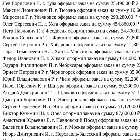
Лев Борисович Н. г. Тула оформил заказ на сумму 25,490.00 ₽ 2
Максим Леонидович П. г. Тюмень оформил заказ на сумму 10,60
Мирослав Г. г. Ульяновск оформил заказ на сумму 293,280.00 ₽ 
Олег Сергеевич П. г. Ухта оформил заказ на сумму 454,860.00 ₽
Петр Павлович Г. г. Феодосия оформил заказ на сумму 24,490.00
Родион Сергеевич Т. г. Фрязино оформил заказ на сумму 27,800.
Сергей Петрович Р. г. Хабаровск оформил заказ на сумму 21,800
Тарас Тимофеевич Н. г. Ханты-Мансийск оформил заказ на сумм
Федор Иванович П. г. Химки оформил заказ на сумму 614,000.0
Эдуард Филиппович П. г. Чебоксары оформил заказ на сумму 23
Эрнест Петрович Р. г. Черногорск оформил заказ на сумму 85,90
Юрий Владиславович Р. г. Чита оформил заказ на сумму 62,280.
Павел Юрьевич К. г. Шатура оформил заказ на сумму 50,330.00 
Андрей Дмитриевич Т. г. Щелково оформил заказ на сумму 51,17
Дмитрий Борисович П. г. Электросталь оформил заказ на сумму 
Сергей Сергеевич Н. г. Ялта оформил заказ на сумму 51,170.00 
Виктор Кузьмич Ш. г. Орел оформил заказ на сумму 87,600.00 ₽
Анастасия Юрьевна Б. г. Павловский Посад оформила заказ на с
Валентин Владиславович К. г. Москва оформил заказ на сумму 1
Игорь Дмитриевич И. г. Перславль-Залесский оформил заказ на 