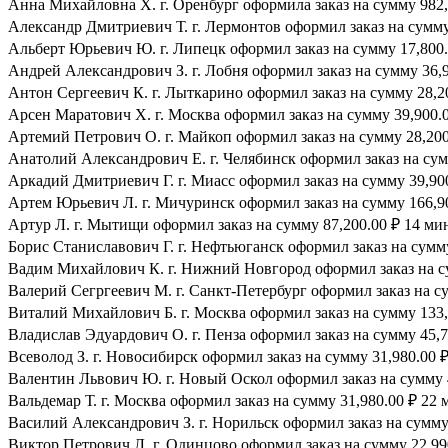
Анна Михайловна Х. г. Оренбург оформила заказ на сумму 982,4
Александр Дмитриевич Т. г. Лермонтов оформил заказ на сумму 
Альберт Юрьевич Ю. г. Липецк оформил заказ на сумму 17,800.
Андрей Александрович З. г. Лобня оформил заказ на сумму 36,9
Антон Сергеевич К. г. Лыткарино оформил заказ на сумму 28,20
Арсен Маратович Х. г. Москва оформил заказ на сумму 39,900.0
Артемий Петрович О. г. Майкоп оформил заказ на сумму 28,200.
Анатолий Александрович Е. г. Челябинск оформил заказ на сумм
Аркадий Дмитриевич Г. г. Миасс оформил заказ на сумму 39,900
Артем Юрьевич Л. г. Мичуринск оформил заказ на сумму 166,90
Артур Л. г. Мытищи оформил заказ на сумму 87,200.00 ₽ 14 мин
Борис Станиславович Г. г. Нефтьюганск оформил заказ на сумму
Вадим Михайлович К. г. Нижний Новгород оформил заказ на су
Валерий Сегргеевич М. г. Санкт-Петербург оформил заказ на су
Виталий Михайлович Б. г. Москва оформил заказ на сумму 133,7
Владислав Эдуардович О. г. Пенза оформил заказ на сумму 45,7
Всеволод З. г. Новосибирск оформил заказ на сумму 31,980.00 ₽
Валентин Львович Ю. г. Новый Оскол оформил заказ на сумму 4
Вальдемар Т. г. Москва оформил заказ на сумму 31,980.00 ₽ 22 
Василий Александрович З. г. Норильск оформил заказ на сумму 
Виктор Петрович Л. г. Одинцово оформил заказ на сумму 22,990