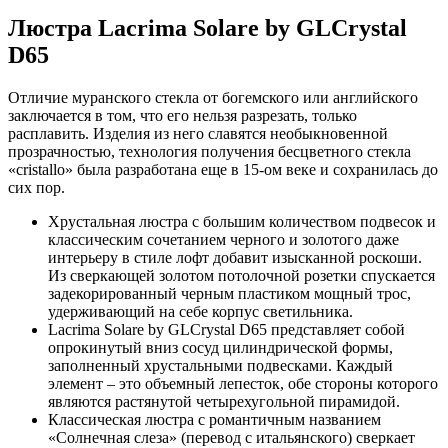
Люстра Lacrima Solare by GLCrystal
D65
Отличие муранского стекла от богемского или английского
заключается в том, что его нельзя разрезать, только
расплавить. Изделия из него славятся необыкновенной
прозрачностью, технология получения бесцветного стекла
«cristallo» была разработана еще в 15-ом веке и сохранилась до
сих пор.
Хрустальная люстра с большим количеством подвесок и
классическим сочетанием черного и золотого даже
интерьеру в стиле лофт добавит изысканной роскоши.
Из сверкающей золотом потолочной розетки спускается
задекорированный черным пластиком мощный трос,
удерживающий на себе корпус светильника.
Lacrima Solare by GLCrystal D65 представляет собой
опрокинутый вниз сосуд цилиндрической формы,
заполненный хрустальными подвесками. Каждый
элемент – это объемный лепесток, обе стороны которого
являются растянутой четырехугольной пирамидой.
Классическая люстра с романтичным названием
«Солнечная слеза» (перевод с итальянского) сверкает