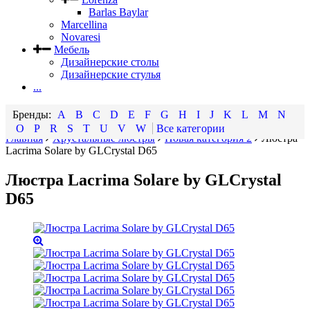
Barlas Baylar
Marcellina
Novaresi
Мебель
Дизайнерские столы
Дизайнерские стулья
...
A
B
C
D
E
F
G
H
I
J
K
L
M
N
O
P
R
S
T
U
V
W
Все категории
Главная
Хрустальные люстры
Новая категория 2
Люстра
Lacrima Solare by GLCrystal D65
Люстра Lacrima Solare by GLCrystal
D65