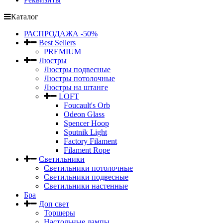
Каталог
РАСПРОДАЖА -50%
Best Sellers
PREMIUM
Люстры
Люстры подвесные
Люстры потолочные
Люстры на штанге
LOFT
Foucault's Orb
Odeon Glass
Spencer Hoop
Sputnik Light
Factory Filament
Filament Rope
Светильники
Светильники потолочные
Светильники подвесные
Светильники настенные
Бра
Доп свет
Торшеры
Настольные лампы