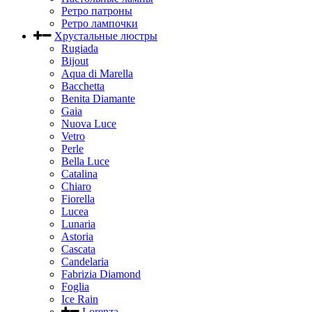
Ретро патроны
Ретро лампочки
Хрустальные люстры
Rugiada
Bijout
Aqua di Marella
Bacchetta
Benita Diamante
Gaia
Nuova Luce
Vetro
Perle
Bella Luce
Сatalina
Chiaro
Fiorella
Lucea
Lunaria
Astoria
Cascata
Candelaria
Fabrizia Diamond
Foglia
Ice Rain
Lorenza