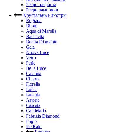
Ретро патроны
Ретро лампочки
Хрустальные люстры
Rugiada
Bijout
Aqua di Marella
Bacchetta
Benita Diamante
Gaia
Nuova Luce
Vetro
Perle
Bella Luce
Сatalina
Chiaro
Fiorella
Lucea
Lunaria
Astoria
Cascata
Candelaria
Fabrizia Diamond
Foglia
Ice Rain
Lorenza