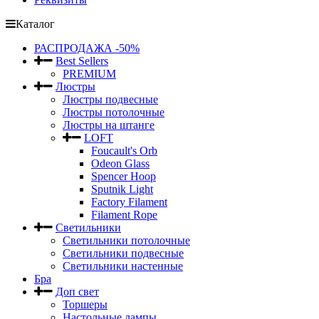
Каталог
РАСПРОДАЖА -50%
Best Sellers
PREMIUM
Люстры
Люстры подвесные
Люстры потолочные
Люстры на штанге
LOFT
Foucault's Orb
Odeon Glass
Spencer Hoop
Sputnik Light
Factory Filament
Filament Rope
Светильники
Светильники потолочные
Светильники подвесные
Светильники настенные
Бра
Доп свет
Торшеры
Настольные лампы