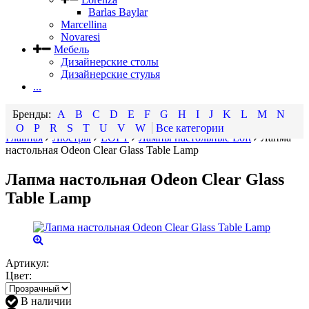
Barlas Baylar
Marcellina
Novaresi
Мебель
Дизайнерские столы
Дизайнерские стулья
...
A
B
C
D
E
F
G
H
I
J
K
L
M
N
O
P
R
S
T
U
V
W
Все категории
Главная
Люстры
LOFT
Лампы настольные Loft
Лапма
настольная Odeon Clear Glass Table Lamp
Лапма настольная Odeon Clear Glass
Table Lamp
Артикул:
Цвет:
В наличии