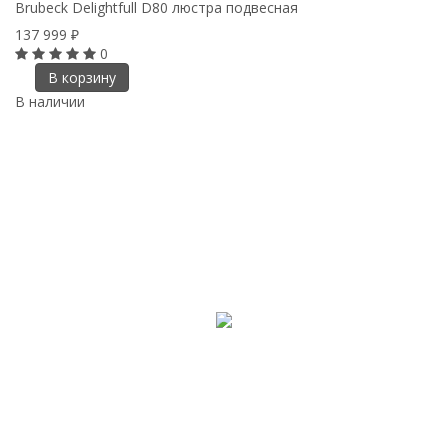
Brubeck Delightfull D80 люстра подвесная
137 999
₽
0
В корзину
В наличии