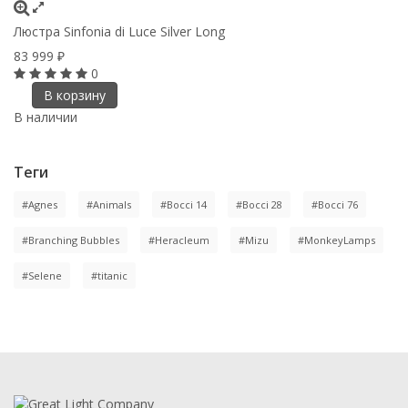
Люстра Sinfonia di Luce Silver Long
83 999
₽
0
В корзину
В наличии
Теги
#Agnes
#Animals
#Bocci 14
#Bocci 28
#Bocci 76
#Branching Bubbles
#Heracleum
#Mizu
#MonkeyLamps
#Selene
#titanic