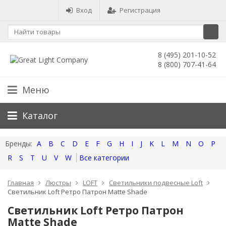
Вход
Регистрация
8 (495) 201-10-52
8 (800) 707-41-64
Меню
Каталог
A
B
C
D
E
F
G
H
I
J
K
L
M
N
O
P
R
S
T
U
V
W
Все категории
Главная
Люстры
LOFT
Светильники подвесные Loft
Светильник Loft Ретро Патрон Matte Shade
Светильник Loft Ретро Патрон
Matte Shade