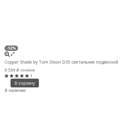
-52%
Copper Shade by Tom Dixon D35 светильник подвесной
9 599
₽
19 999
₽
1
В корзину
В наличии