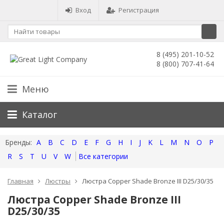
Вход
Регистрация
8 (495) 201-10-52
8 (800) 707-41-64
Меню
Каталог
A
B
C
D
E
F
G
H
I
J
K
L
M
N
O
P
R
S
T
U
V
W
Все категории
Главная
Люстры
Люстра Copper Shade Bronze III D25/30/35
Люстра Copper Shade Bronze III
D25/30/35