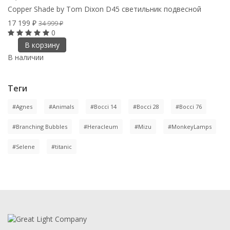
Copper Shade by Tom Dixon D45 светильник подвесной
17 199
₽
34 999
₽
0
В корзину
В наличии
Теги
#Agnes
#Animals
#Bocci 14
#Bocci 28
#Bocci 76
#Branching Bubbles
#Heracleum
#Mizu
#MonkeyLamps
#Selene
#titanic