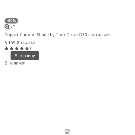
-50%
Copper Сhrome Shade by Tom Dixon D30 светильник
8 199
₽
16 499
₽
0
В корзину
В наличии