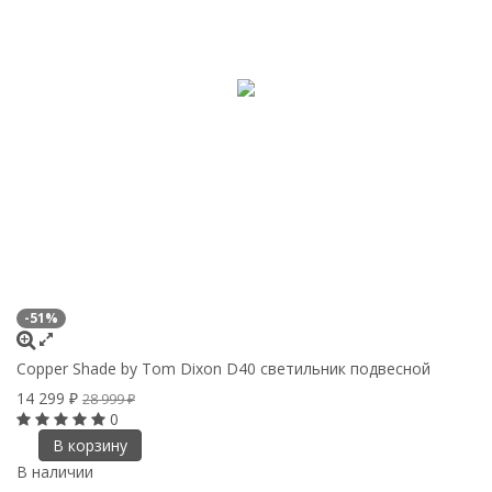
-51%
Copper Shade by Tom Dixon D40 светильник подвесной
14 299
₽
28 999
₽
0
В корзину
В наличии