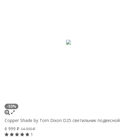
-53%
Copper Shade by Tom Dixon D25 светильник подвесной
6 999
₽
14 999
₽
1