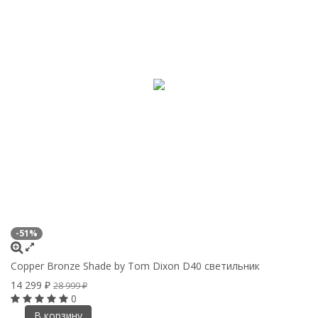
-51%
Copper Bronze Shade by Tom Dixon D40 светильник
14 299
₽
28 999
₽
0
В корзину