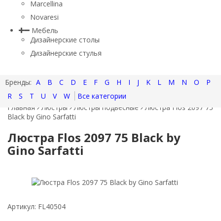
Marcellina
Novaresi
Мебель
Дизайнерские столы
Дизайнерские стулья
A
B
C
D
E
F
G
H
I
J
K
L
M
N
O
P
R
S
T
U
V
W
Все категории
Главная
Люстры
Люстры подвесные
Люстра Flos 2097 75
Black by Gino Sarfatti
Люстра Flos 2097 75 Black by
Gino Sarfatti
Артикул:
FL40504