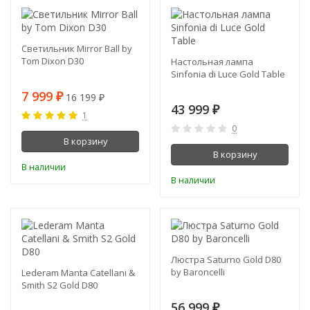
-51%
Светильник Mirror Ball by
Tom Dixon D30
Настольная лампа
Sinfonia di Luce Gold Table
7 999
16 199
₽
₽
43 999
₽
1
0
В корзину
В корзину
В наличии
В наличии
Люстра Saturno Gold D80
by Baroncelli
Lederam Manta Catellani &
Smith S2 Gold D80
56 999
₽