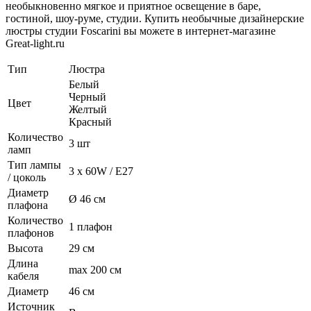
необыкновенно мягкое и приятное освещение в баре,
гостиной, шоу-руме, студии. Купить необычные дизайнерские
люстры студии Foscarini вы можете в интернет-магазине
Great-light.ru
Тип
Люстра
Белый
Черный
Цвет
Желтый
Красный
Количество
3 шт
ламп
Тип лампы
3 x 60W / E27
/ цоколь
Диаметр
Ø 46 см
плафона
Количество
1 плафон
плафонов
Высота
29 см
Длина
max 200 см
кабеля
Диаметр
46 см
Источник