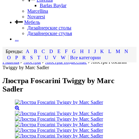
Barlas Baylar
Marcellina
Novaresi
Мебель
Дизайнерские столы
Дизайнерские стулья
...
A
B
C
D
E
F
G
H
I
J
K
L
M
N
O
P
R
S
T
U
V
W
Все категории
Главная
Люстры
Люстры подвесные
Люстра Foscarini
Twiggy by Marc Sadler
Люстра Foscarini Twiggy by Marc
Sadler