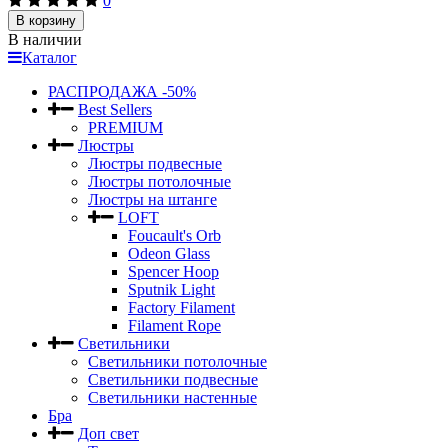
0
В корзину
В наличии
Каталог
РАСПРОДАЖА -50%
Best Sellers
PREMIUM
Люстры
Люстры подвесные
Люстры потолочные
Люстры на штанге
LOFT
Foucault's Orb
Odeon Glass
Spencer Hoop
Sputnik Light
Factory Filament
Filament Rope
Светильники
Светильники потолочные
Светильники подвесные
Светильники настенные
Бра
Доп свет