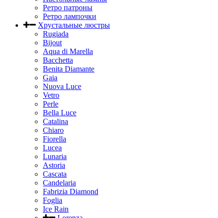
Ретро патроны
Ретро лампочки
Хрустальные люстры
Rugiada
Bijout
Aqua di Marella
Bacchetta
Benita Diamante
Gaia
Nuova Luce
Vetro
Perle
Bella Luce
Сatalina
Chiaro
Fiorella
Lucea
Lunaria
Astoria
Cascata
Candelaria
Fabrizia Diamond
Foglia
Ice Rain
Lorenza