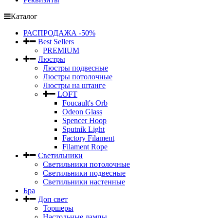
Каталог
РАСПРОДАЖА -50%
Best Sellers
PREMIUM
Люстры
Люстры подвесные
Люстры потолочные
Люстры на штанге
LOFT
Foucault's Orb
Odeon Glass
Spencer Hoop
Sputnik Light
Factory Filament
Filament Rope
Светильники
Светильники потолочные
Светильники подвесные
Светильники настенные
Бра
Доп свет
Торшеры
Настольные лампы