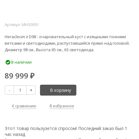
Артикул:
MH30091
Heracleum ii D98 - очаровательный куст с изящными тонкими
ветками и светодиодами, распустившийся прямо над головой.
Диаметр 98 см., Высота 65 см., 63 светодиода.
В наличии
89 999
₽
-
+
В корзину
К сравнению
В избранное
Этот товар пользузется спросом! Последний заказ был 1
час назад