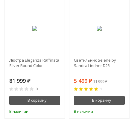
-54%
Люстра Eleganza Raffinata
Светильник Selene by
Silver Round Сolor
Sandra Lindner D25
81 999
5 499
₽
₽
11 999
₽
0
1
В корзину
В корзину
В наличии
В наличии