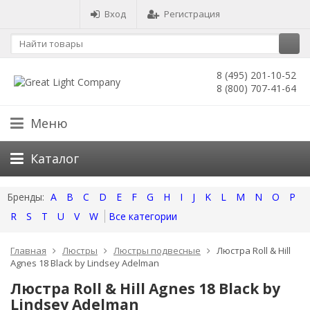
Вход
Регистрация
8 (495) 201-10-52
8 (800) 707-41-64
Меню
Каталог
A
B
C
D
E
F
G
H
I
J
K
L
M
N
O
P
R
S
T
U
V
W
Все категории
Главная
Люстры
Люстры подвесные
Люстра Roll & Hill
Agnes 18 Black by Lindsey Adelman
Люстра Roll & Hill Agnes 18 Black by
Lindsey Adelman