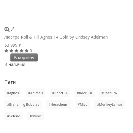
Люстра Roll & Hill Agnes 14 Gold by Lindsey Adelman
63 999
₽
0
В корзину
В наличии
Теги
#Agnes
#Animals
#Bocci 14
#Bocci 28
#Bocci 76
#Branching Bubbles
#Heracleum
#Mizu
#MonkeyLamps
#Selene
#titanic