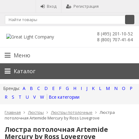
Вход
Регистрация
8 (495) 201-10-52
8 (800) 707-41-64
Меню
Каталог
A
B
C
D
E
F
G
H
I
J
K
L
M
N
O
P
R
S
T
U
V
W
Все категории
Главная
Люстры
Люстры потолочные
Люстра
потолочная Artemide Mercury by Ross Lovegrove
Люстра потолочная Artemide
Mercury by Ross Lovegrove