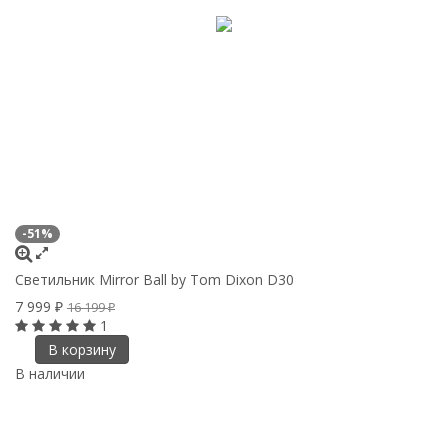
-51%
Светильник Mirror Ball by Tom Dixon D30
7 999
16 199
₽
₽
1
В корзину
В наличии